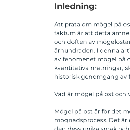
Inledning:
Att prata om mögel på os
faktum är att detta ämne 
och doften av mögelostar
århundraden. I denna arti
av fenomenet mögel på ost
kvantitativa mätningar, s
historisk genomgång av f
Vad är mögel på ost och v
Mögel på ost är för det m
mognadsprocess. Det är 
den dess unika smak och 