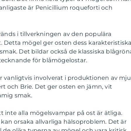
anligaste är Penicillium roqueforti och
vänds i tillverkningen av den populära
 Detta mögel ger osten dess karakteristisk
 smak. Det bildar också de klassiska blågrön
tecknande för blåmögelostar.
 vanligtvis involverat i produktionen av mj
och Brie. Det ger osten en jämn, vit
rämig smak.
att inte alla mögelsvampar på ost är ätliga.
h kan orsaka allvarliga hälsoproblem. Det är
ll de olika typerna av mögel och vara kritisk