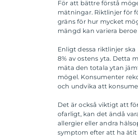
För att bättre förstå möge
mätningar. Riktlinjer för f
gräns för hur mycket mög
mängd kan variera beroe
Enligt dessa riktlinjer s
8% av ostens yta. Detta 
mäta den totala ytan jäm
mögel. Konsumenter reko
och undvika att konsumer
Det är också viktigt att 
ofarligt, kan det ändå va
allergier eller andra hä
symptom efter att ha ätit