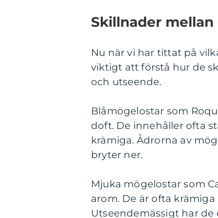
Skillnader mellan
Nu när vi har tittat på vi
viktigt att förstå hur de s
och utseende.
Blåmögelostar som Roquef
doft. De innehåller ofta 
krämiga. Ådrorna av mögel
bryter ner.
Mjuka mögelostar som Ca
arom. De är ofta krämiga
Utseendemässigt har de e