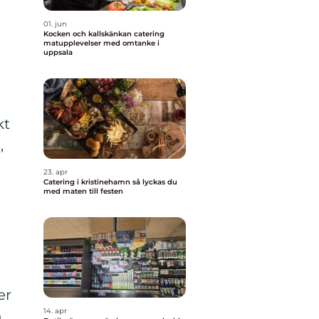
01. jun
Kocken och kallskänkan catering
matupplevelser med omtanke i
uppsala
kt
,
23. apr
Catering i kristinehamn så lyckas du
med maten till festen
er
14. apr
n