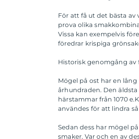
För att få ut det bästa av
prova olika smakkombina
Vissa kan exempelvis för
föredrar krispiga grönsake
Historisk genomgång av f
Mögel på ost har en lång h
århundraden. Den äldsta
härstammar från 1070 e.Kr
användes för att lindra så
Sedan dess har mögel på o
smaker. Var och en av de