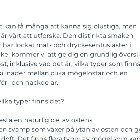
t kan få många att känna sig olustiga, men
är värt att utforska. Den distinkta smaken
 har lockat mat- och dryckesentusiaster i
kel kommer vi att ge dig en grundlig översi
, inklusive vad det är, vilka typer som finns
killnader mellan olika mögelostar och en
ör- och nackdelar.
ilka typer finns det?
esta en naturlig del av ostens
en svamp som växer på ytan av osten och g
doft. Det finns flera typer av mögel som ka