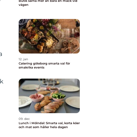
Butik särna mer än bara en mack vid
vägen
a
a
12. jan
Catering göteborg smarta val för
smakrika events
uk
09. dec
Lunch i Mölndal: Smarta val, korta köer
och mat som håller hela dagen