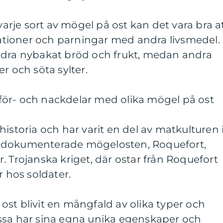
 varje sort av mögel på ost kan det vara bra a
tioner och parningar med andra livsmedel.
edra nybakat bröd och frukt, medan andra
r och söta sylter.
ör- och nackdelar med olika mögel på ost
istoria och har varit en del av matkulturen 
 dokumenterade mögelosten, Roquefort,
. Trojanska kriget, där ostar från Roquefort
r hos soldater.
st blivit en mångfald av olika typer och
ssa har sina egna unika egenskaper och