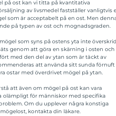
l på ost kan vi titta på kvantitativa
örsäljning av livsmedel fastställer vanligtvis 
el som är acceptabelt på en ost. Men denn
nde på typen av ost och mognadsgraden.
ka mögel som syns på ostens yta inte överskri
mäts genom att göra en skärning i osten och
fört med den del av ytan som är täckt av
mmenderas att använda sitt sunda förnuft
a ostar med överdrivet mögel på ytan.
förstå att även om mögel på ost kan vara
ra olämpligt för människor med specifika
lsoproblem. Om du upplever några konstiga
 mögelost, kontakta din läkare.