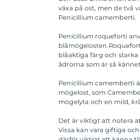
växa på ost, men de två v
Penicillium camemberti.
Penicillium roqueforti an
blåmögelosten Roquefort.
blåaktiga färg och starka
ådrorna som är så känne
Penicillium camemberti är
mögelost, som Camembert 
mögelyta och en mild, k
Det är viktigt att notera 
Vissa kan vara giftiga oc
därför viktigt att känna ti