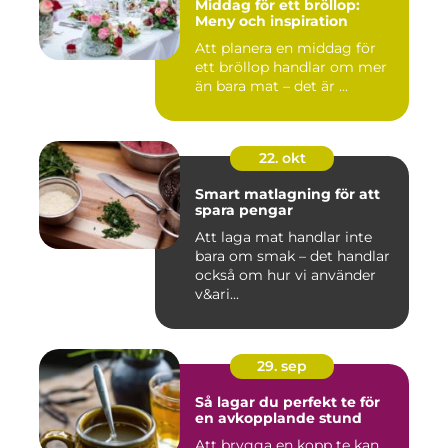
Middag för ett bröllop:
Meny och inspiration
Att planera en middag för
ett bröllop handlar om mer
än bara mat – det är ...
22. okt
Smart matlagning för att
spara pengar
Att laga mat handlar inte
bara om smak – det handlar
också om hur vi använder
v&ari...
29. sep
Så lagar du perfekt te för
en avkopplande stund
Att brygga en kopp te kan