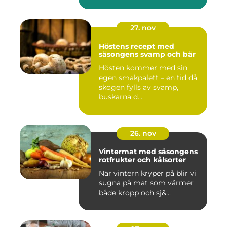
27. nov
Höstens recept med
säsongens svamp och bär
Hösten kommer med sin
egen smakpalett – en tid då
skogen fylls av svamp,
buskarna d...
26. nov
Vintermat med säsongens
rotfrukter och kålsorter
När vintern kryper på blir vi
sugna på mat som värmer
både kropp och sj&...