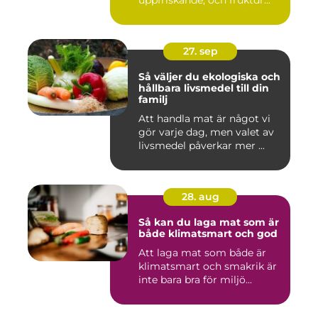
uppfriskande, och fruktdr...
27. sep
Så väljer du ekologiska och
hållbara livsmedel till din
familj
Att handla mat är något vi
gör varje dag, men valet av
livsmedel påverkar mer ...
28. aug
Så kan du laga mat som är
både klimatsmart och god
Att laga mat som både är
klimatsmart och smakrik är
inte bara bra för miljö...