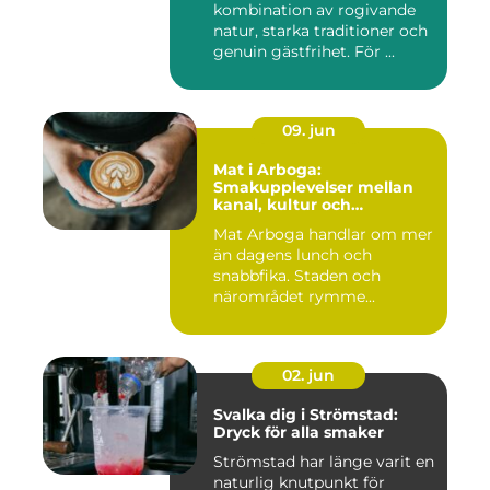
kombination av rogivande
natur, starka traditioner och
genuin gästfrihet. För ...
09. jun
Mat i Arboga:
Smakupplevelser mellan
kanal, kultur och
småstadscharm
Mat Arboga handlar om mer
än dagens lunch och
snabbfika. Staden och
närområdet rymme...
02. jun
Svalka dig i Strömstad:
Dryck för alla smaker
Strömstad har länge varit en
naturlig knutpunkt för