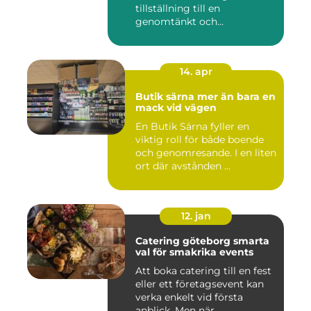
tillställning till en
genomtänkt och
minnesvärd upplevelse...
14. apr
Butik särna mer än bara en
mack vid vägen
En Butik Särna fyller en
viktig roll för både boende
och genomresande. I en liten
ort där avstånden ...
12. jan
Catering göteborg smarta
val för smakrika events
Att boka catering till en fest
eller ett företagsevent kan
verka enkelt vid första
anblick. Men när ...