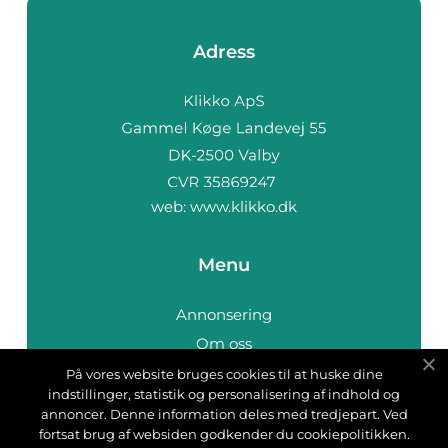
Adress
web:
www.klikko.dk
Menu
Annonsering
Om oss
Cookies
På vores website bruges cookies til at huske dine
indstillinger, statistik og personalisering af indhold og
Kontakta oss
annoncer. Denne information deles med tredjepart. Ved
Sitemap
fortsat brug af websiden godkender du cookiepolitikken.