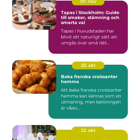
07. nov
Tapas i Stockholm: Guide
till smaker, stämning och
smarta val
Tapas i huvudstaden har
blivit ett naturligt sätt att
umgås över små rätt...
23. okt
Baka franska croissanter
hemma
Att baka franska croissanter
hemma kan kännas som en
utmaning, men belöningen
är v&au...
22. okt