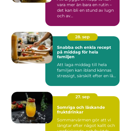
vara mer än bara en rutin –
det kan bli en stund av lugn
och av...
28. sep
Snabba och enkla recept
på middag för hela
familjen
Att laga middag till hela
familjen kan ibland kännas
stressigt, särskilt efter en lå...
27. sep
Somriga och läskande
fruktdrinkar
Sommarvärmen gör att vi
längtar efter något kallt och