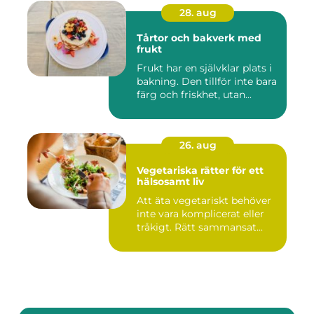
28. aug
Tårtor och bakverk med
frukt
Frukt har en självklar plats i
bakning. Den tillför inte bara
färg och friskhet, utan...
26. aug
Vegetariska rätter för ett
hälsosamt liv
Att äta vegetariskt behöver
inte vara komplicerat eller
tråkigt. Rätt sammansat...