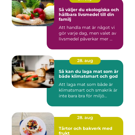
Så väljer du ekologiska och
hållbara livsmedel till din
familj
Att handla mat är något vi
gör varje dag, men valet av
livsmedel påverkar mer ...
28. aug
Så kan du laga mat som är
både klimatsmart och god
Att laga mat som både är
klimatsmart och smakrik är
inte bara bra för miljö...
28. aug
Tårtor och bakverk med
frukt