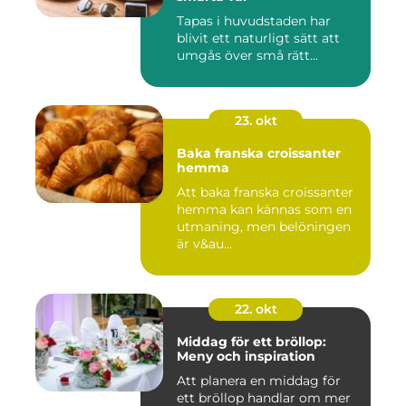
Tapas i huvudstaden har
blivit ett naturligt sätt att
umgås över små rätt...
23. okt
Baka franska croissanter
hemma
Att baka franska croissanter
hemma kan kännas som en
utmaning, men belöningen
är v&au...
22. okt
Middag för ett bröllop:
Meny och inspiration
Att planera en middag för
ett bröllop handlar om mer