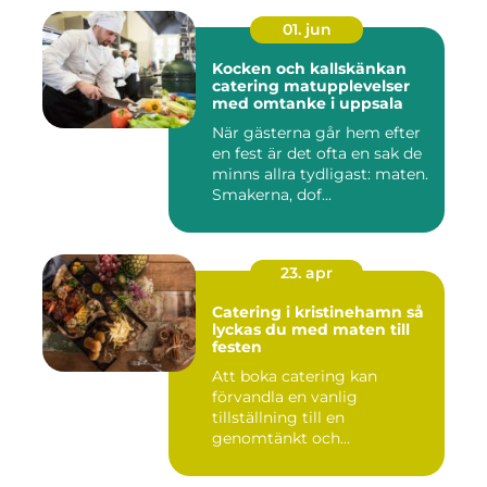
01. jun
Kocken och kallskänkan
catering matupplevelser
med omtanke i uppsala
När gästerna går hem efter
en fest är det ofta en sak de
minns allra tydligast: maten.
Smakerna, dof...
23. apr
Catering i kristinehamn så
lyckas du med maten till
festen
Att boka catering kan
förvandla en vanlig
tillställning till en
genomtänkt och
minnesvärd upplevelse...