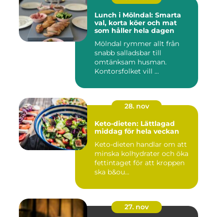
Lunch i Mölndal: Smarta
val, korta köer och mat
som håller hela dagen
Mölndal rymmer allt från
snabb salladsbar till
omtänksam husman.
Kontorsfolket vill ...
28. nov
Keto-dieten: Lättlagad
middag för hela veckan
Keto-dieten handlar om att
minska kolhydrater och öka
fettintaget för att kroppen
ska b&ou...
27. nov