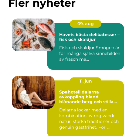
Fler nyheter
09. aug
Havets bästa delikatesser –
fisk och skaldjur
Fisk och skaldjur Smögen är
för många själva sinnebilden
av fräsch ma...
11. jun
Spahotell dalarna
avkoppling bland
blånande berg och stilla
vatten
Dalarna lockar med en
kombination av rogivande
natur, starka traditioner och
genuin gästfrihet. För ...