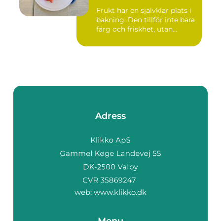
Frukt har en självklar plats i
bakning. Den tillför inte bara
färg och friskhet, utan...
Adress
web:
www.klikko.dk
Menu