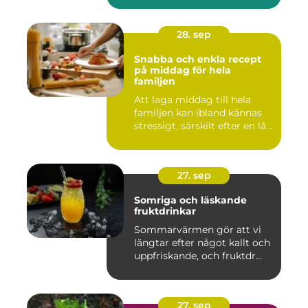
28. sep
Snabba och enkla recept
på middag för hela
familjen
Att laga middag till hela
familjen kan ibland kännas
stressigt, särskilt efter en lå...
27. sep
Somriga och läskande
fruktdrinkar
Sommarvärmen gör att vi
längtar efter något kallt och
uppfriskande, och fruktdr...
27. sep