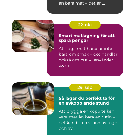
än bara mat – det är ...
22. okt
Smart matlagning för att
spara pengar
Att laga mat handlar inte
bara om smak – det handlar
också om hur vi använder
v&ari...
29. sep
Så lagar du perfekt te för
en avkopplande stund
Att brygga en kopp te kan
vara mer än bara en rutin –
det kan bli en stund av lugn
och av...