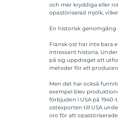
och mer kryddiga eller ro
opastöriserad mjölk, vilk
En historisk genomgång a
Fransk ost har inte bara 
intressant historia. Unde
på sig uppdraget att utfo
metoder för att producera 
Men det har också funnits
exempel blev produktione
förbjuden i USA på 1940-t
ostexporten till USA unde
oro för att opastöriserad