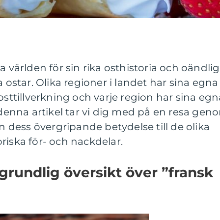
a världen för sin rika osthistoria och oändli
a ostar. Olika regioner i landet har sina egna
osttillverkning och varje region har sina egn
I denna artikel tar vi dig med på en resa gen
ån dess övergripande betydelse till de olika
riska för- och nackdelar.
grundlig översikt över ”fransk