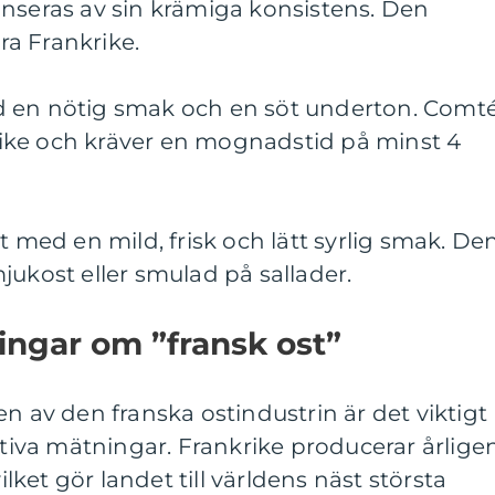
anseras av sin krämiga konsistens. Den
dra Frankrike.
d en nötig smak och en söt underton. Comt
nkrike och kräver en mognadstid på minst 4
t med en mild, frisk och lätt syrlig smak. De
jukost eller smulad på sallader.
ingar om ”fransk ost”
n av den franska ostindustrin är det viktigt
tativa mätningar. Frankrike producerar årlige
vilket gör landet till världens näst största