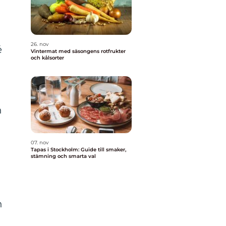
26. nov
é
Vintermat med säsongens rotfrukter
och kålsorter
n
07. nov
Tapas i Stockholm: Guide till smaker,
stämning och smarta val
n