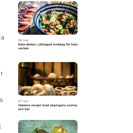
ra
28. nov
Keto-dieten: Lättlagad middag för hela
veckan
är
ns
27. nov
Höstens recept med säsongens svamp
och bär
k