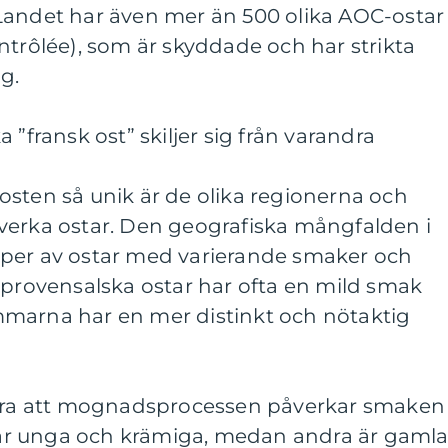
Landet har även mer än 500 olika AOC-ostar
ntrôlée), som är skyddade och har strikta
ng.
 ”fransk ost” skiljer sig från varandra
osten så unik är de olika regionerna och
illverka ostar. Den geografiska mångfalden i
a typer av ostar med varierande smaker och
 provensalska ostar har ofta en mild smak
marna har en mer distinkt och nötaktig
tera att mognadsprocessen påverkar smaken
r är unga och krämiga, medan andra är gaml