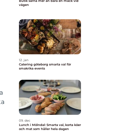
Butik särna mer än bara en mack vid
vägen
12. jan
Catering göteborg smarta val för
smakrika events
a
ka
09. dec
Lunch i Mölndal: Smarta val, korta köer
och mat som håller hela dagen