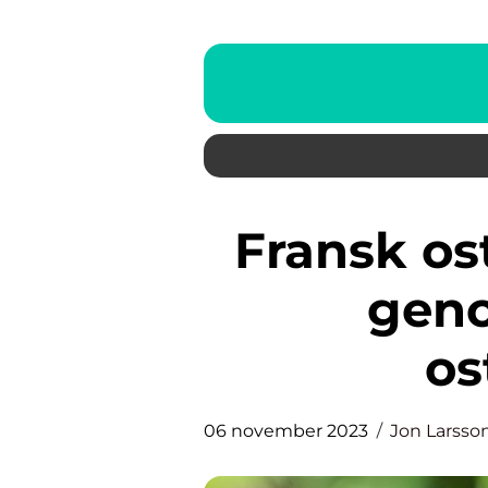
Fransk ost – En smakrik resa
geno
os
06 november 2023
Jon Larsso