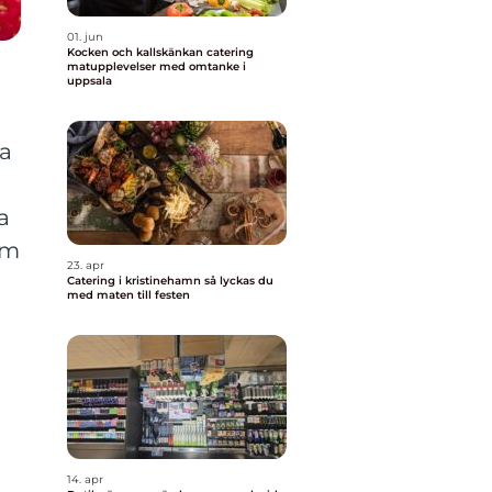
01. jun
Kocken och kallskänkan catering
matupplevelser med omtanke i
uppsala
ga
a
om
23. apr
Catering i kristinehamn så lyckas du
med maten till festen
14. apr