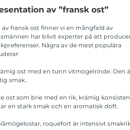
sentation av ”fransk ost”
av fransk ost finner vi en mångfald av
nsmännen har blivit experter på att produce
akpreferenser. Några av de mest populära
uderar:
, krämig ost med en tunn vitmögelrinde. Den 
tig smak.
e ost som brie med en rik, krämig konsiste
ar en stark smak och en aromatisk doft.
låmögelostar, roquefort är intensivt smakri