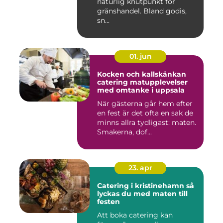
naturlig knutpunkt för
gränshandel. Bland godis,
sn...
01. jun
Kocken och kallskänkan
catering matupplevelser
med omtanke i uppsala
När gästerna går hem efter
en fest är det ofta en sak de
minns allra tydligast: maten.
Smakerna, dof...
23. apr
Catering i kristinehamn så
lyckas du med maten till
festen
Att boka catering kan