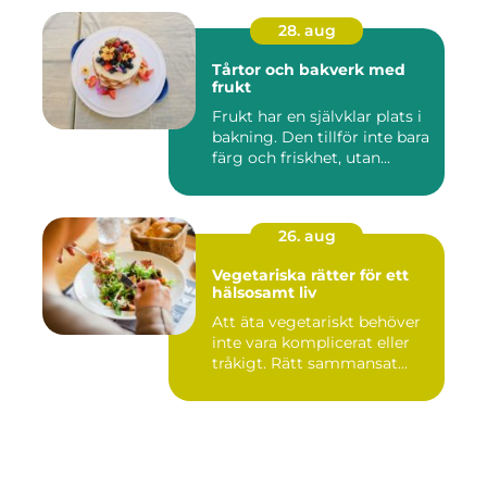
28. aug
Tårtor och bakverk med
frukt
Frukt har en självklar plats i
bakning. Den tillför inte bara
färg och friskhet, utan...
26. aug
Vegetariska rätter för ett
hälsosamt liv
Att äta vegetariskt behöver
inte vara komplicerat eller
tråkigt. Rätt sammansat...