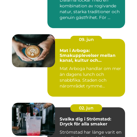
Dalarna lockar med en
kombination av rogivande
natur, starka traditioner och
genuin gästfrihet. För ...
09. jun
Mat i Arboga:
Smakupplevelser mellan
kanal, kultur och
småstadscharm
Mat Arboga handlar om mer
än dagens lunch och
snabbfika. Staden och
närområdet rymme...
02. jun
Svalka dig i Strömstad:
Dryck för alla smaker
Strömstad har länge varit en