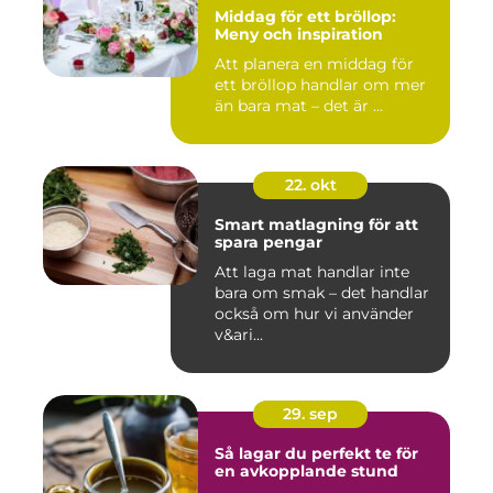
Middag för ett bröllop:
Meny och inspiration
Att planera en middag för
ett bröllop handlar om mer
än bara mat – det är ...
22. okt
Smart matlagning för att
spara pengar
Att laga mat handlar inte
bara om smak – det handlar
också om hur vi använder
v&ari...
29. sep
Så lagar du perfekt te för
en avkopplande stund