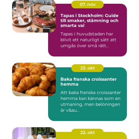
07. nov
Tapas i Stockholm: Guide
till smaker, stämning och
smarta val
Tapas i huvudstaden har
blivit ett naturligt sätt att
umgås över små rätt...
23. okt
Baka franska croissanter
hemma
Att baka franska croissanter
hemma kan kännas som en
utmaning, men belöningen
är v&au...
22. okt