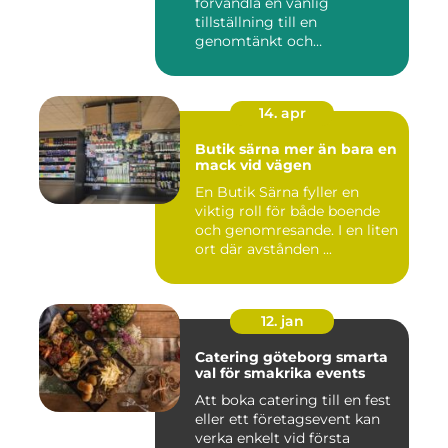
förvandla en vanlig
tillställning till en
genomtänkt och
minnesvärd upplevelse...
14. apr
Butik särna mer än bara en
mack vid vägen
En Butik Särna fyller en
viktig roll för både boende
och genomresande. I en liten
ort där avstånden ...
12. jan
Catering göteborg smarta
val för smakrika events
Att boka catering till en fest
eller ett företagsevent kan
verka enkelt vid första