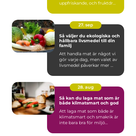
uppfriskande, och fruktdr...
27. sep
Så väljer du ekologiska och
hållbara livsmedel till din
familj
Att handla mat är något vi
gör varje dag, men valet av
livsmedel påverkar mer ...
28. aug
Så kan du laga mat som är
både klimatsmart och god
Att laga mat som både är
klimatsmart och smakrik är
inte bara bra för miljö...