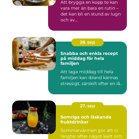
Att brygga en kopp te kan
vara mer än bara en rutin –
det kan bli en stund av lugn
och av...
28. sep
Snabba och enkla recept
på middag för hela
familjen
Att laga middag till hela
familjen kan ibland kännas
stressigt, särskilt efter en lå...
27. sep
Somriga och läskande
fruktdrinkar
Sommarvärmen gör att vi
längtar efter något kallt och