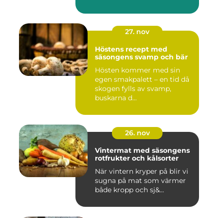
27. nov
Höstens recept med
säsongens svamp och bär
Hösten kommer med sin
egen smakpalett – en tid då
skogen fylls av svamp,
buskarna d...
26. nov
Vintermat med säsongens
rotfrukter och kålsorter
När vintern kryper på blir vi
sugna på mat som värmer
både kropp och sj&...