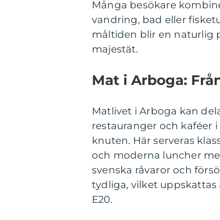
Många besökare kombiner
vandring, bad eller fisket
måltiden blir en naturl
majestät.
Mat i Arboga: Frå
Matlivet i Arboga kan dela
restauranger och kaféer i
knuten. Här serveras klas
och moderna luncher me
svenska råvaror och förs
tydliga, vilket uppskatta
E20.