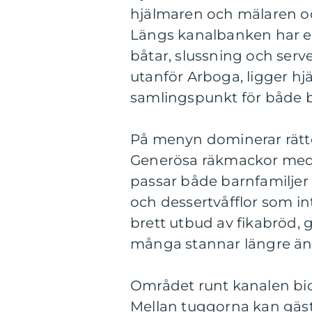
hjälmaren och mälaren oc
Längs kanalbanken har et
båtar, slussning och serv
utanför Arboga, ligger hjä
samlingspunkt för både b
På menyn dominerar rätt
Generösa räkmackor med u
passar både barnfamiljer 
och dessertvåfflor som int
brett utbud av fikabröd, 
många stannar längre än 
Området runt kanalen bidr
Mellan tuggorna kan gäste