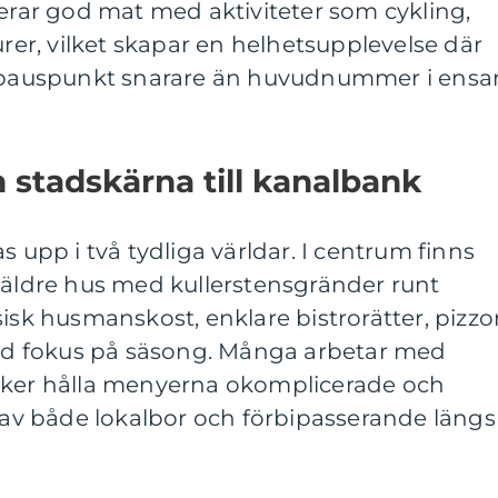
ar god mat med aktiviteter som cykling,
urer, vilket skapar en helhetsupplevelse där
ig pauspunkt snarare än huvudnummer i ens
n stadskärna till kanalbank
s upp i två tydliga världar. I centrum finns
 äldre hus med kullerstensgränder runt
sisk husmanskost, enklare bistrorätter, pizzo
d fokus på säsong. Många arbetar med
öker hålla menyerna okomplicerade och
s av både lokalbor och förbipasserande längs