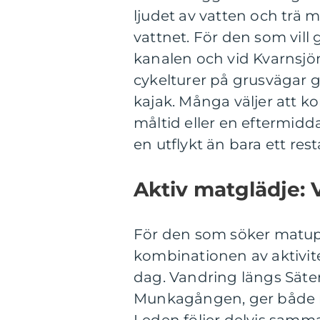
ljudet av vatten och trä m
vattnet. För den som vill
kanalen och vid Kvarnsjö
cykelturer på grusvägar 
kajak. Många väljer att k
måltid eller en eftermidd
en utflykt än bara ett re
Aktiv matglädje: 
För den som söker matupp
kombinationen av aktivite
dag. Vandring längs Säte
Munkagången, ger både na
Leden följer delvis samm