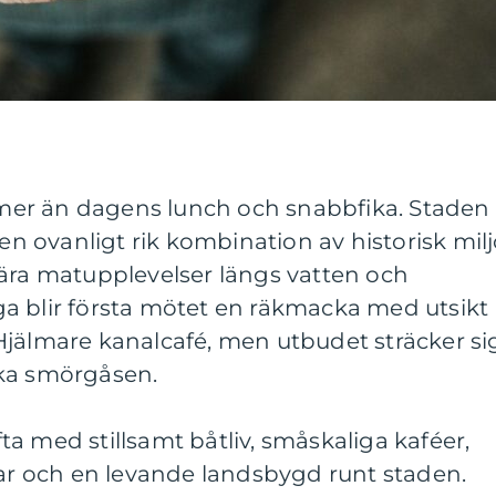
er än dagens lunch och snabbfika. Staden
 ovanligt rik kombination av historisk milj
nära matupplevelser längs vatten och
a blir första mötet en räkmacka med utsikt
Hjälmare kanalcafé, men utbudet sträcker si
ska smörgåsen.
a med stillsamt båtliv, småskaliga kaféer,
 och en levande landsbygd runt staden.