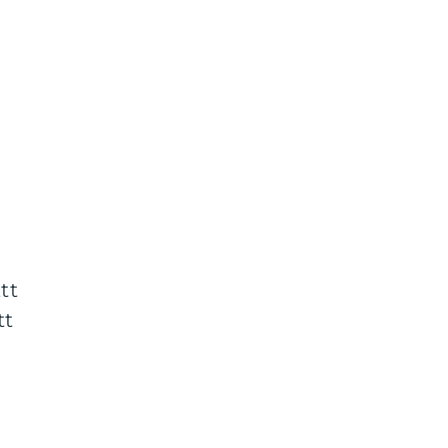
tt
tt