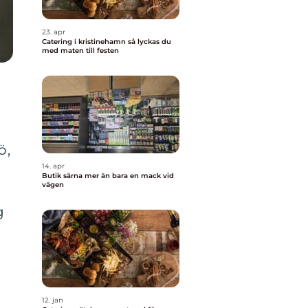
23. apr
Catering i kristinehamn så lyckas du
med maten till festen
ö,
14. apr
Butik särna mer än bara en mack vid
vägen
g
12. jan