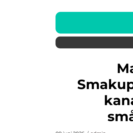
Mat i Arboga:
Smakupp
kana
sm