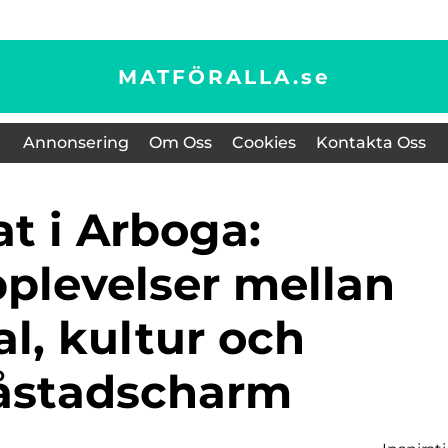
MATFÖRALLA.
se
Annonsering
Om Oss
Cookies
Kontakta Oss
levelser mellan
l, kultur och
åstadscharm