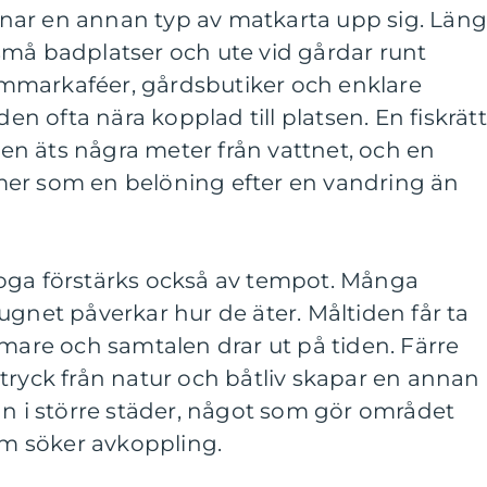
nar en annan typ av matkarta upp sig. Läng
små badplatser och ute vid gårdar runt
mmarkaféer, gårdsbutiker och enklare
den ofta nära kopplad till platsen. En fiskrätt
n äts några meter från vattnet, och en
er som en belöning efter en vandring än
oga förstärks också av tempot. Många
ugnet påverkar hur de äter. Måltiden får ta
mmare och samtalen drar ut på tiden. Färre
tryck från natur och båtliv skapar en annan
än i större städer, något som gör området
som söker avkoppling.