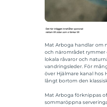
Mat Arboga handlar om m
och närområdet rymmer en
lokala råvaror och natur
vandringsleder. För mång
över Hjälmare kanal hos 
långt bortom den klassi
Mat Arboga förknippas oft
sommaröppna serveringar