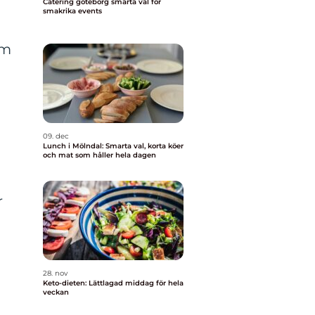
Catering göteborg smarta val för
smakrika events
am
09. dec
Lunch i Mölndal: Smarta val, korta köer
och mat som håller hela dagen
r
28. nov
Keto-dieten: Lättlagad middag för hela
veckan