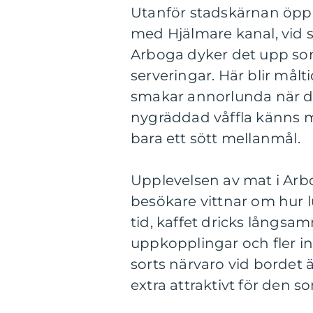
Utanför stadskärnan öpp
med Hjälmare kanal, vid 
Arboga dyker det upp so
serveringar. Här blir målti
smakar annorlunda när de
nygräddad våffla känns m
bara ett sött mellanmål.
Upplevelsen av mat i Arb
besökare vittnar om hur l
tid, kaffet dricks långsa
uppkopplingar och fler in
sorts närvaro vid bordet 
extra attraktivt för den 