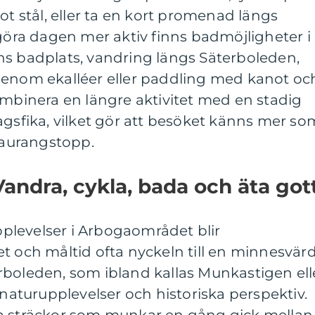
ot stål, eller ta en kort promenad längs
 göra dagen mer aktiv finns badmöjligheter i
ns badplats, vandring längs Säterboleden,
genom ekalléer eller paddling med kanot oc
ombinera en längre aktivitet med en stadig
agsfika, vilket gör att besöket känns mer so
staurangstopp.
Vandra, cykla, bada och äta got
levelser i Arbogaområdet blir
t och måltid ofta nyckeln till en minnesvär
rboleden, som ibland kallas Munkastigen ell
turupplevelser och historiska perspektiv.
a sträckor som munkar en gång gick mellan