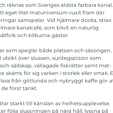
h räknas som Sveriges äldsta farbara kanal.
t eget litet matuniversum vuxit fram där
eringar samspelar. Vid hjälmare docka, strax
lmare kanalcafé, som blivit en naturlig
åtfolk och bilburna gäster.
er som speglar både platsen och säsongen.
tsikt över slussen, surdegspizzor som
och sällskap, vällagade fiskrätter samt mat-
e skäms för sig varken i storlek eller smak. E
glass från götlunda och nybryggt kaffe gör a
de först tänkt.
ar starkt till känslan av helhetsupplevelse.
r följa slussningen på nära håll, lyssna på