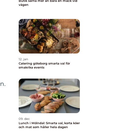
Butik särna mer än bara en mack vid
vägen
12. jan
Catering göteborg smarta val för
smakrika events
n.
09. dec
Lunch i Mölndal: Smarta val, korta köer
och mat som håller hela dagen