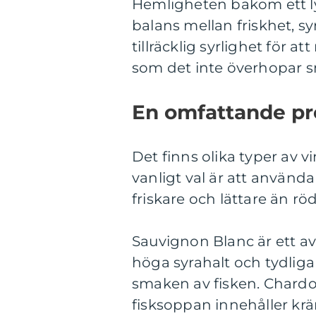
Hemligheten bakom ett lyc
balans mellan friskhet, syr
tillräcklig syrlighet för a
som det inte överhopar 
En omfattande pre
Det finns olika typer av v
vanligt val är att använda
friskare och lättare än röd
Sauvignon Blanc är ett av
höga syrahalt och tydliga
smaken av fisken. Chardon
fisksoppan innehåller kräm