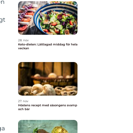
en
gt
28. nov
Keto-dieten: Lättlagad middag för hela
veckan
27. nov
Höstens recept med säsongens svamp
a
och bär
ga