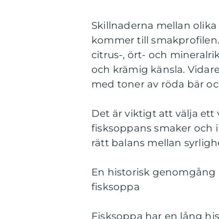
Skillnaderna mellan olika 
kommer till smakprofilen.
citrus-, ört- och mineral
och krämig känsla. Vidare,
med toner av röda bär och
Det är viktigt att välja e
fisksoppans smaker och in
rätt balans mellan syrlighe
En historisk genomgång av
fisksoppa
Fisksoppa har en lång his