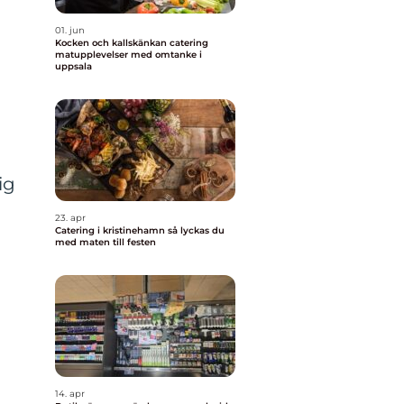
01. jun
Kocken och kallskänkan catering
matupplevelser med omtanke i
uppsala
ig
23. apr
Catering i kristinehamn så lyckas du
med maten till festen
14. apr