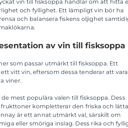
kat vin till fisksoppa handlar om att hitta 
lighet och fyllighet. Ett lämpligt vin bör ha
tt rensa och balansera fiskens oljighet samtidi
smaklökarna.
sentation av vin till fisksoppa
iner som passar utmärkt till fisksoppa. Ett
 ett vitt vin, eftersom dessa tenderar att vara
a viner.
 de mest populära valen till fisksoppa. Dess
 frukttoner kompletterar den friska och lätt
nay är ett annat utmärkt val, särskilt om
iga eller smöriga inslag. Dess rika och fylli