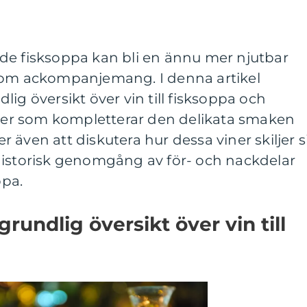
de fisksoppa kan bli en ännu mer njutbar
som ackompanjemang. I denna artikel
ig översikt över vin till fisksoppa och
viner som kompletterar den delikata smaken
 även att diskutera hur dessa viner skiljer s
historisk genomgång av för- och nackdelar
ppa.
rundlig översikt över vin till