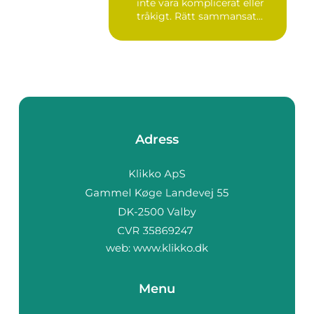
inte vara komplicerat eller
tråkigt. Rätt sammansat...
Adress
web:
www.klikko.dk
Menu