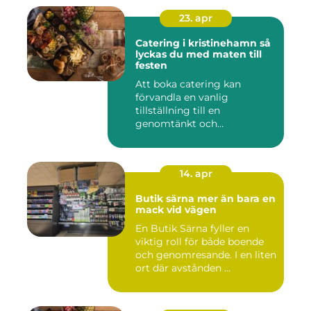
23. apr
Catering i kristinehamn så
lyckas du med maten till
festen
Att boka catering kan
förvandla en vanlig
tillställning till en
genomtänkt och
minnesvärd upplevelse...
14. apr
Butik särna mer än bara en
mack vid vägen
En Butik Särna fyller en
viktig roll för både boende
och genomresande. I en liten
ort där avstånden ...