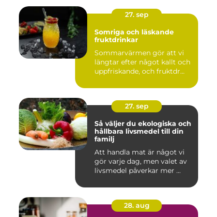
27. sep
Somriga och läskande
fruktdrinkar
Sommarvärmen gör att vi
längtar efter något kallt och
uppfriskande, och fruktdr...
27. sep
Så väljer du ekologiska och
hållbara livsmedel till din
familj
Att handla mat är något vi
gör varje dag, men valet av
livsmedel påverkar mer ...
28. aug