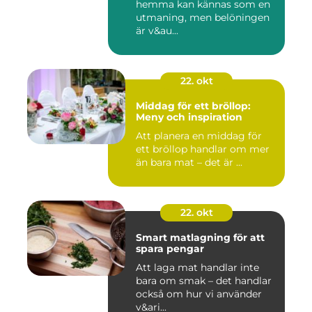
hemma kan kännas som en
utmaning, men belöningen
är v&au...
22. okt
Middag för ett bröllop:
Meny och inspiration
Att planera en middag för
ett bröllop handlar om mer
än bara mat – det är ...
22. okt
Smart matlagning för att
spara pengar
Att laga mat handlar inte
bara om smak – det handlar
också om hur vi använder
v&ari...