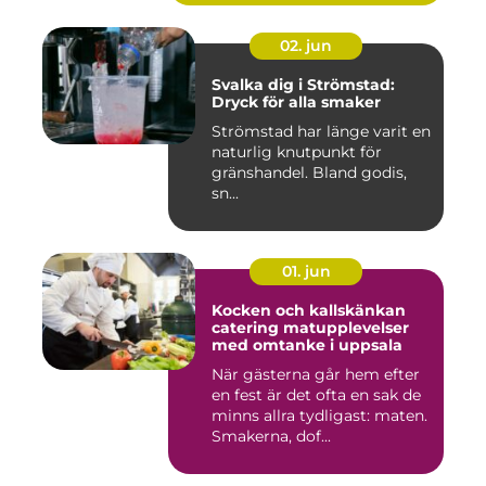
02. jun
Svalka dig i Strömstad:
Dryck för alla smaker
Strömstad har länge varit en
naturlig knutpunkt för
gränshandel. Bland godis,
sn...
01. jun
Kocken och kallskänkan
catering matupplevelser
med omtanke i uppsala
När gästerna går hem efter
en fest är det ofta en sak de
minns allra tydligast: maten.
Smakerna, dof...