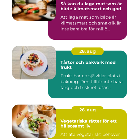
Så kan du laga mat som är
både klimatsmart och god
Att laga mat som både är
klimatsmart och smakrik är
inte bara bra för miljö...
28. aug
Tårtor och bakverk med
frukt
Frukt har en självklar plats i
bakning. Den tillför inte bara
färg och friskhet, utan...
26. aug
Vegetariska rätter för ett
hälsosamt liv
Att äta vegetariskt behöver