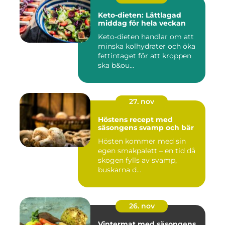
Keto-dieten: Lättlagad
middag för hela veckan
Keto-dieten handlar om att
minska kolhydrater och öka
fettintaget för att kroppen
ska b&ou...
27. nov
Höstens recept med
säsongens svamp och bär
Hösten kommer med sin
egen smakpalett – en tid då
skogen fylls av svamp,
buskarna d...
26. nov
Vintermat med säsongens