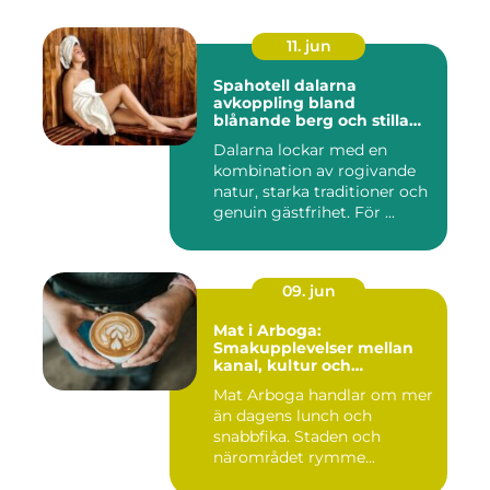
11. jun
Spahotell dalarna
avkoppling bland
blånande berg och stilla
vatten
Dalarna lockar med en
kombination av rogivande
natur, starka traditioner och
genuin gästfrihet. För ...
09. jun
Mat i Arboga:
Smakupplevelser mellan
kanal, kultur och
småstadscharm
Mat Arboga handlar om mer
än dagens lunch och
snabbfika. Staden och
närområdet rymme...