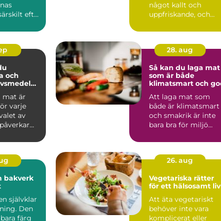
nnas
något kallt och
särskilt efter
uppfriskande, och
fruktdr...
sep
28. aug
du
Så kan du laga mat
a och
som är både
livsmedel
klimatsmart och go
milj
a mat är
Att laga mat som
ör varje
både är klimatsmart
valet av
och smakrik är inte
 påverkar
bara bra för miljö...
aug
26. aug
h bakverk
Vegetariska rätter
t
för ett hälsosamt liv
en självklar
Att äta vegetariskt
kning. Den
behöver inte vara
e bara färg
komplicerat eller