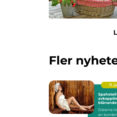
L
Fler nyhet
11. j
Spahotell
avkoppli
blånande
stilla vat
Dalarna l
en kombin