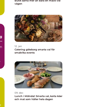
Butik särna mer än bara en mack vid
vägen
.
ng
d
em
12. jan
Catering göteborg smarta val för
smakrika events
.
09. dec
Lunch i Mölndal: Smarta val, korta köer
och mat som håller hela dagen
e