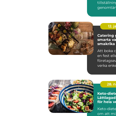
tillställnin
genomtän
minnesvä
upplevelse.
12. j
Catering
smarta va
smakrika
Att boka c
en fest ell
företagse
verka enke
anblick. Me
28. 
Keto-diet
Lättlaga
för hela 
Keto-diet
om att mi