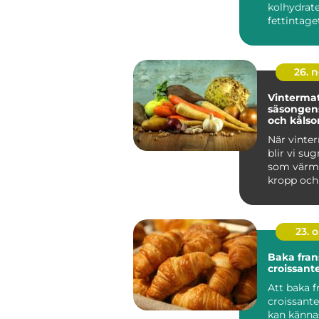
kolhydrat
fettintaget
kroppen sk
26. 
Vinterma
säsongens
och kålso
När vinter
blir vi su
som värm
kropp och s
23. 
Baka fran
croissan
Att baka f
croissan
kan känna