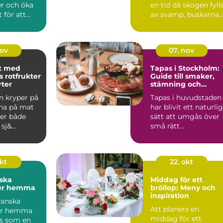
er och öka
en tid då skogen fyll
 för att
av svamp, buskarna
a b&ou...
d...
nov
07. nov
t med
Tapas i Stockholm:
 rotfrukter
Guide till smaker,
rter
stämning och
smarta val
n kryper på
Tapas i huvudstaden
gna på mat
har blivit ett naturlig
er både
sätt att umgås över
j&...
små rätt...
okt
22. okt
ska
Middag för ett
ter hemma
bröllop: Meny och
inspiration
ranska
Att planera en
ter hemma
middag för ett
s som en