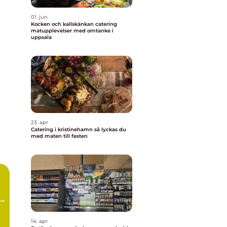
01. jun
Kocken och kallskänkan catering
matupplevelser med omtanke i
uppsala
23. apr
Catering i kristinehamn så lyckas du
med maten till festen
r
m
14. apr