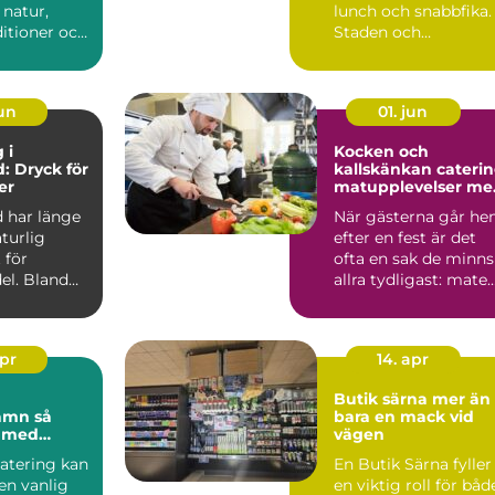
 natur,
lunch och snabbfika.
ditioner och
Staden och
tfrihet. För
närområdet rymme..
jun
01. jun
 i
Kocken och
: Dryck för
kallskänkan cateri
er
matupplevelser me
omtanke i uppsala
 har länge
När gästerna går h
aturlig
efter en fest är det
 för
ofta en sak de minns
el. Bland
allra tydligast: maten
Smakerna, dof...
apr
14. apr
Butik särna mer än
mn så
bara en mack vid
u med
vägen
 festen
catering kan
En Butik Särna fyller
en vanlig
en viktig roll för båd