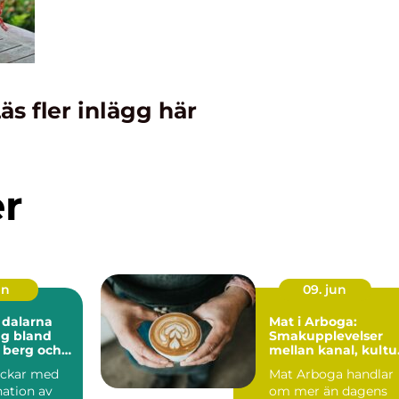
äs fler inlägg här
er
un
09. jun
 dalarna
Mat i Arboga:
ng bland
Smakupplevelser
 berg och
mellan kanal, kultu
ten
och småstadschar
ockar med
Mat Arboga handlar
ation av
om mer än dagens