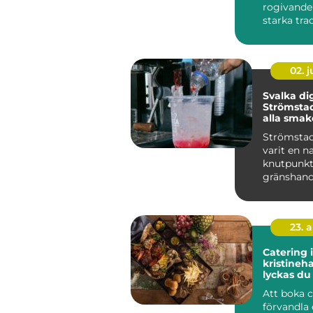
rogivande
starka tra
genuin gäs
...
02. 
Svalka dig
Strömstad
alla smak
Strömstad
varit en n
knutpunkt
gränshand
godis, sn...
23. 
Catering i
kristineha
lyckas d
maten till
Att boka 
förvandla 