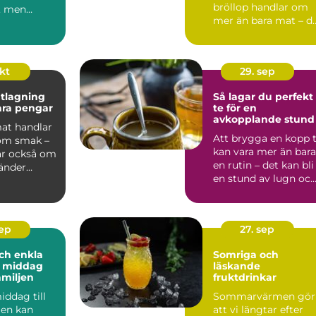
bröllop handlar om
, men
mer än bara mat – d
 är v&au...
är ...
okt
29. sep
tlagning
Så lagar du perfekt
para pengar
te för en
avkopplande stund
mat handlar
Att brygga en kopp 
 om smak –
kan vara mer än bara
ar också om
en rutin – det kan bli
vänder
en stund av lugn oc
av...
sep
27. sep
ch enkla
Somriga och
å middag
läskande
amiljen
fruktdrinkar
iddag till
Sommarvärmen gör
jen kan
att vi längtar efter