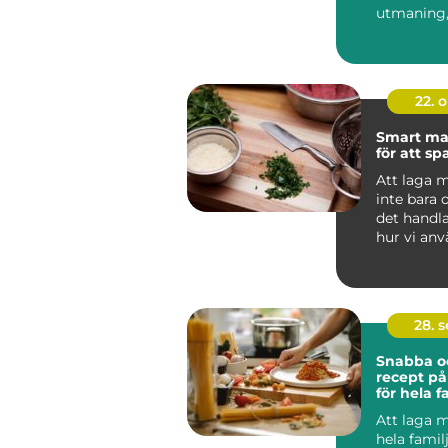
utmaning
belöningen
22. 
Smart ma
för att s
Att laga 
inte bara
det handl
hur vi an
v&ari...
28. 
Snabba o
recept p
för hela f
Att laga m
hela famil