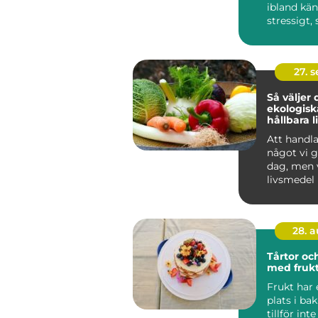
ibland kä
stressigt, 
en lå...
27. 
Så väljer 
ekologisk
hållbara 
till din fa
Att handl
något vi g
dag, men 
livsmedel
mer ...
28. 
Tårtor oc
med fruk
Frukt har 
plats i ba
tillför int