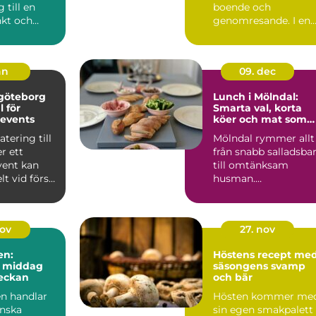
g till en
boende och
kt och
genomresande. I en
rd
liten ort där
..
avstånden ...
an
09. dec
 göteborg
Lunch i Mölndal:
l för
Smarta val, korta
 events
köer och mat som
håller hela dagen
atering till
Mölndal rymmer allt
er ett
från snabb salladsba
vent kan
till omtänksam
lt vid första
husman.
n när ...
Kontorsfolket vill ...
nov
27. nov
en:
Höstens recept me
d middag
säsongens svamp
veckan
och bär
en handlar
Hösten kommer me
nska
sin egen smakpalett 