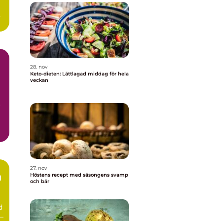
28. nov
Keto-dieten: Lättlagad middag för hela
veckan
r
27. nov
Höstens recept med säsongens svamp
d
och bär
d
–