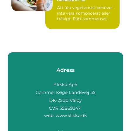
Att äta vegetariskt behöver
inte vara komplicerat eller
tråkigt. Rätt sammansat...
Adress
web:
www.klikko.dk