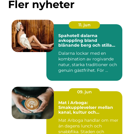
Fler nyheter
11. jun
Spahotell dalarna
avkoppling bland
blånande berg och stilla
vatten
Dalarna lockar med en
kombination av rogivande
natur, starka traditioner och
genuin gästfrihet. För ...
09. jun
Mat i Arboga:
Smakupplevelser mellan
kanal, kultur och
småstadscharm
Mat Arboga handlar om mer
än dagens lunch och
snabbfika. Staden och