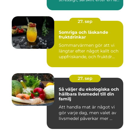
27. sep
Somriga och läskande
fruktdrinkar
Sommarvärmen gör att vi
längtar efter något kallt och
uppfriskande, och fruktdr...
27. sep
Så väljer du ekologiska och
hållbara livsmedel till din
familj
Att handla mat är något vi
gör varje dag, men valet av
livsmedel påverkar mer ...