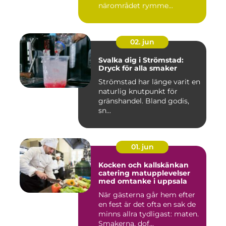
närområdet rymme...
02. jun
Svalka dig i Strömstad:
Dryck för alla smaker
Strömstad har länge varit en
naturlig knutpunkt för
gränshandel. Bland godis,
sn...
01. jun
Kocken och kallskänkan
catering matupplevelser
med omtanke i uppsala
När gästerna går hem efter
en fest är det ofta en sak de
minns allra tydligast: maten.
Smakerna, dof...