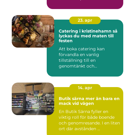
23. apr
Catering i kristinehamn så
lyckas du med maten till
festen
Att boka catering kan
förvandla en vanlig
tillställning till en
genomtänkt och
minnesvärd upplevelse...
14. apr
Butik särna mer än bara en
mack vid vägen
En Butik Särna fyller en
viktig roll för både boende
och genomresande. I en liten
ort där avstånden ...