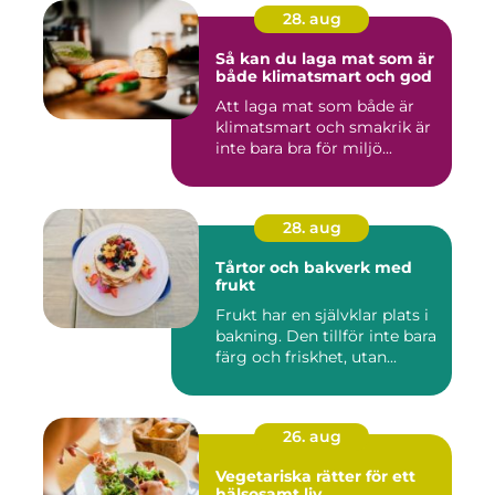
28. aug
Så kan du laga mat som är
både klimatsmart och god
Att laga mat som både är
klimatsmart och smakrik är
inte bara bra för miljö...
28. aug
Tårtor och bakverk med
frukt
Frukt har en självklar plats i
bakning. Den tillför inte bara
färg och friskhet, utan...
26. aug
Vegetariska rätter för ett
hälsosamt liv