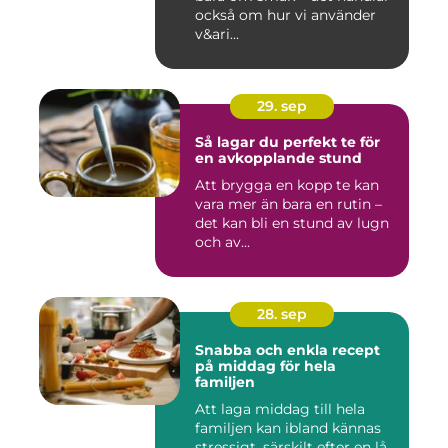
också om hur vi använder
v&ari...
29. sep
Så lagar du perfekt te för
en avkopplande stund
Att brygga en kopp te kan
vara mer än bara en rutin –
det kan bli en stund av lugn
och av...
28. sep
Snabba och enkla recept
på middag för hela
familjen
Att laga middag till hela
familjen kan ibland kännas
stressigt, särskilt efter en lå...