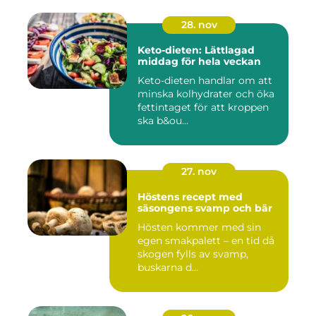
28. nov
Keto-dieten: Lättlagad
middag för hela veckan
Keto-dieten handlar om att
minska kolhydrater och öka
fettintaget för att kroppen
ska b&ou...
27. nov
Höstens recept med
säsongens svamp och bär
Hösten kommer med sin
egen smakpalett – en tid då
skogen fylls av svamp,
buskarna d...