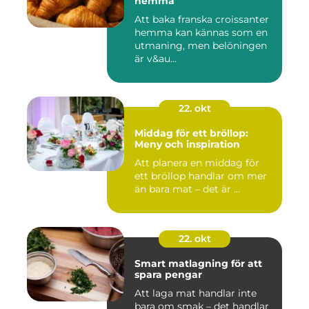
hemma
Att baka franska croissanter
hemma kan kännas som en
utmaning, men belöningen
är v&au...
22. okt
Middag för ett bröllop:
Meny och inspiration
Att planera en middag för
ett bröllop handlar om mer
än bara mat – det är ...
22. okt
Smart matlagning för att
spara pengar
Att laga mat handlar inte
bara om smak – det handlar