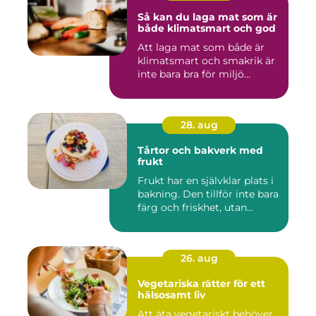
Så kan du laga mat som är
både klimatsmart och god
Att laga mat som både är
klimatsmart och smakrik är
inte bara bra för miljö...
28. aug
Tårtor och bakverk med
frukt
Frukt har en självklar plats i
bakning. Den tillför inte bara
färg och friskhet, utan...
26. aug
Vegetariska rätter för ett
hälsosamt liv
Att äta vegetariskt behöver