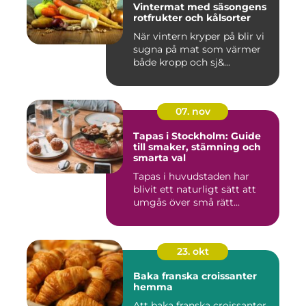
Vintermat med säsongens
rotfrukter och kålsorter
När vintern kryper på blir vi
sugna på mat som värmer
både kropp och sj&...
07. nov
Tapas i Stockholm: Guide
till smaker, stämning och
smarta val
Tapas i huvudstaden har
blivit ett naturligt sätt att
umgås över små rätt...
23. okt
Baka franska croissanter
hemma
Att baka franska croissanter