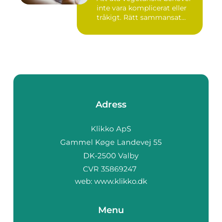
inte vara komplicerat eller
tråkigt. Rätt sammansat...
Adress
web:
www.klikko.dk
Menu