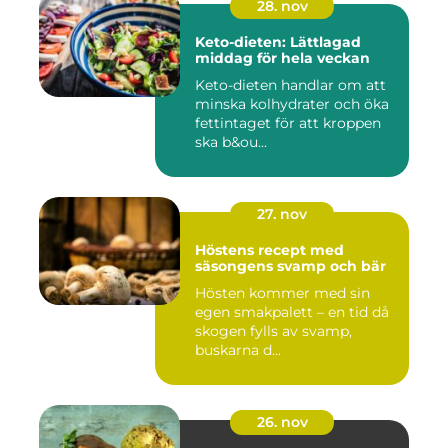
28. nov
Keto-dieten: Lättlagad
middag för hela veckan
Keto-dieten handlar om att
minska kolhydrater och öka
fettintaget för att kroppen
ska b&ou...
27. nov
Höstens recept med
säsongens svamp och bär
Hösten kommer med sin
egen smakpalett – en tid då
skogen fylls av svamp,
buskarna d...
26. nov