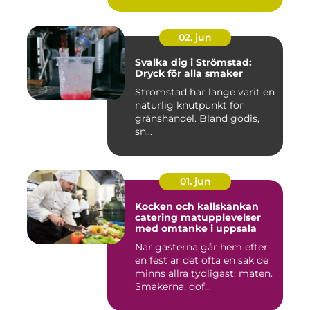
02. jun
Svalka dig i Strömstad:
Dryck för alla smaker
Strömstad har länge varit en
naturlig knutpunkt för
gränshandel. Bland godis,
sn...
01. jun
Kocken och kallskänkan
catering matupplevelser
med omtanke i uppsala
När gästerna går hem efter
en fest är det ofta en sak de
minns allra tydligast: maten.
Smakerna, dof...