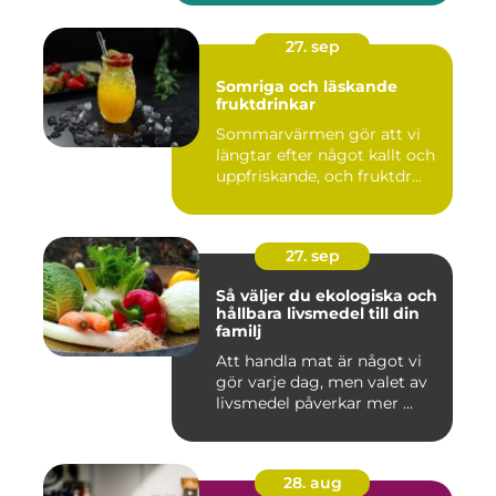
27. sep
Somriga och läskande
fruktdrinkar
Sommarvärmen gör att vi
längtar efter något kallt och
uppfriskande, och fruktdr...
27. sep
Så väljer du ekologiska och
hållbara livsmedel till din
familj
Att handla mat är något vi
gör varje dag, men valet av
livsmedel påverkar mer ...
28. aug