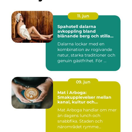
11. jun
Spahotell dalarna
avkoppling bland
blånande berg och stilla
vatten
Dalarna lockar med en
kombination av rogivande
natur, starka traditioner och
genuin gästfrihet. För ...
09. jun
Mat i Arboga:
Smakupplevelser mellan
kanal, kultur och
småstadscharm
Mat Arboga handlar om mer
än dagens lunch och
snabbfika. Staden och
närområdet rymme...