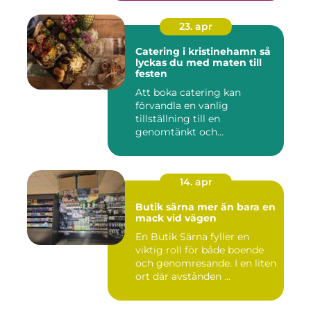
23. apr
Catering i kristinehamn så
lyckas du med maten till
festen
Att boka catering kan
förvandla en vanlig
tillställning till en
genomtänkt och
minnesvärd upplevelse...
14. apr
Butik särna mer än bara en
mack vid vägen
En Butik Särna fyller en
viktig roll för både boende
och genomresande. I en liten
ort där avstånden ...