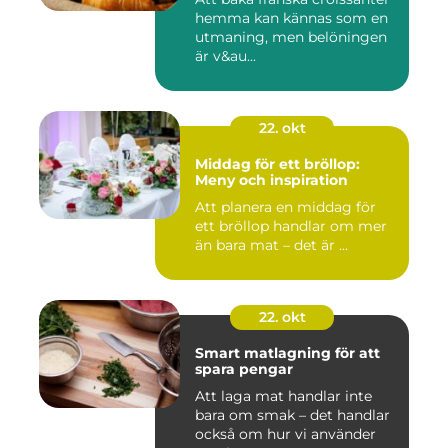
hemma kan kännas som en
utmaning, men belöningen
är v&au...
22. okt
Middag för ett bröllop:
Meny och inspiration
Att planera en middag för
ett bröllop handlar om mer
än bara mat – det är ...
22. okt
Smart matlagning för att
spara pengar
Att laga mat handlar inte
bara om smak – det handlar
också om hur vi använder