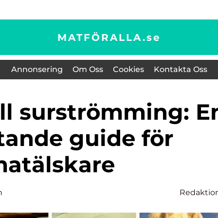
MATFÖRALLA.
se
Annonsering
Om Oss
Cookies
Kontakta Oss
tande guide för
atälskare
n
Redaktio