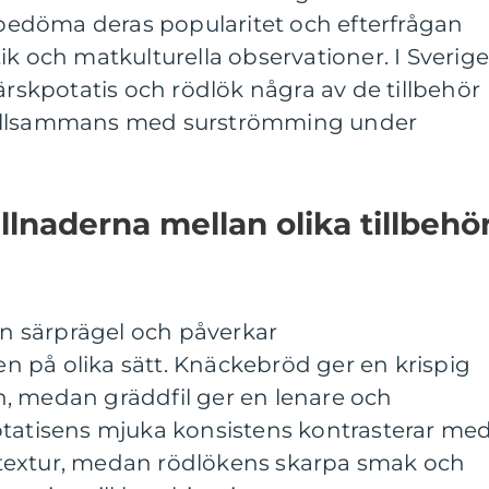
edöma deras popularitet och efterfrågan
ik och matkulturella observationer. I Sverig
ärskpotatis och rödlök några av de tillbehör
tillsammans med surströmming under
llnaderna mellan olika tillbehö
gen särprägel och påverkar
 på olika sätt. Knäckebröd ger en krispig
ken, medan gräddfil ger en lenare och
otatisens mjuka konsistens kontrasterar me
textur, medan rödlökens skarpa smak och