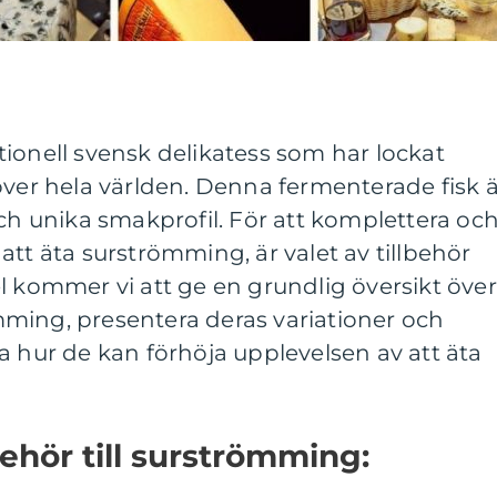
ionell svensk delikatess som har lockat
över hela världen. Denna fermenterade fisk ä
och unika smakprofil. För att komplettera oc
att äta surströmming, är valet av tillbehör
l kommer vi att ge en grundlig översikt över
römming, presentera deras variationer och
a hur de kan förhöja upplevelsen av att äta
behör till surströmming: