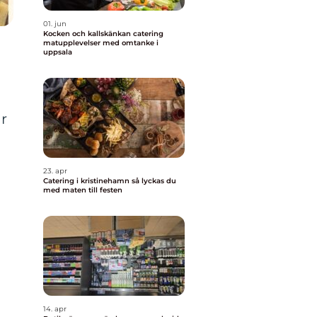
01. jun
Kocken och kallskänkan catering
matupplevelser med omtanke i
uppsala
r
h
23. apr
Catering i kristinehamn så lyckas du
med maten till festen
14. apr