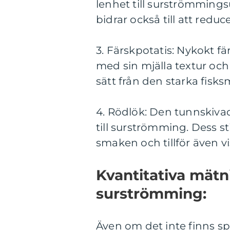
lenhet till surströmmings
bidrar också till att reduc
3. Färskpotatis: Nykokt 
med sin mjälla textur och
sätt från den starka fisk
4. Rödlök: Den tunnskiva
till surströmming. Dess sti
smaken och tillför även vis
Kvantitativa mätni
surströmming:
Även om det inte finns spe