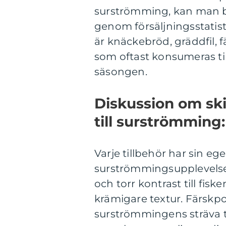
surströmming, kan man b
genom försäljningsstatist
är knäckebröd, gräddfil, f
som oftast konsumeras 
säsongen.
Diskussion om ski
till surströmming:
Varje tillbehör har sin e
surströmmingsupplevelsen
och torr kontrast till fis
krämigare textur. Färskp
surströmmingens sträva 