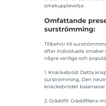
smakupplevelse.
Omfattande present
surströmming:
Tillbehör till surströmm
efter individuella smaker 
några vanliga och populär
1. Knäckebröd: Detta krispi
surströmming. Den neutr
knäckebrödet balanserar 
2. Gräddfil: Gräddfilens