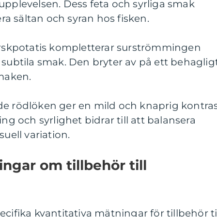
upplevelsen. Dess feta och syrliga smak
era sältan och syran hos fisken.
färskpotatis kompletterar surströmmingen
 subtila smak. Den bryter av på ett behaglig
smaken.
de rödlöken ger en mild och knaprig kontra
ng och syrlighet bidrar till att balansera
uell variation.
ngar om tillbehör till
cifika kvantitativa mätningar för tillbehör ti