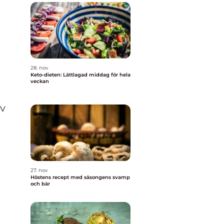
28. nov
Keto-dieten: Lättlagad middag för hela
veckan
av
27. nov
Höstens recept med säsongens svamp
och bär