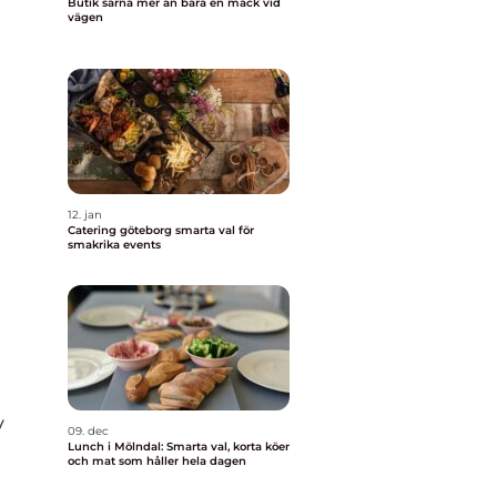
Butik särna mer än bara en mack vid
vägen
12. jan
Catering göteborg smarta val för
smakrika events
v
09. dec
Lunch i Mölndal: Smarta val, korta köer
och mat som håller hela dagen