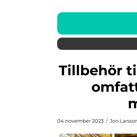
Tillbehör till surströmming: En
omfat
m
04 november 2023
Jon Larsso