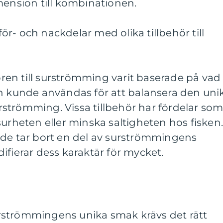
mension till kombinationen.
r- och nackdelar med olika tillbehör till
hören till surströmming varit baserade på vad
ch kunde användas för att balansera den uni
strömming. Vissa tillbehör har fördelar so
surheten eller minska saltigheten hos fisken
 de tar bort en del av surströmmingens
ifierar dess karaktär för mycket.
 surströmmingens unika smak krävs det rätt