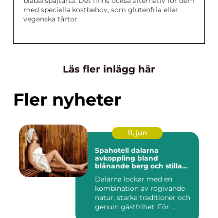
blåbärspajtårta. Det finns också alternativ för dem
med speciella kostbehov, som glutenfria eller
veganska tårtor.
Läs fler inlägg här
Fler nyheter
11. jun
Spahotell dalarna
avkoppling bland
blånande berg och stilla
vatten
Dalarna lockar med en
kombination av rogivande
natur, starka traditioner och
genuin gästfrihet. För ...