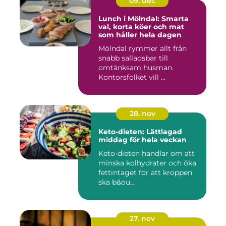
09. dec
Lunch i Mölndal: Smarta
val, korta köer och mat
som håller hela dagen
Mölndal rymmer allt från
snabb salladsbar till
omtänksam husman.
Kontorsfolket vill ...
28. nov
Keto-dieten: Lättlagad
middag för hela veckan
Keto-dieten handlar om att
minska kolhydrater och öka
fettintaget för att kroppen
ska b&ou...
27. nov