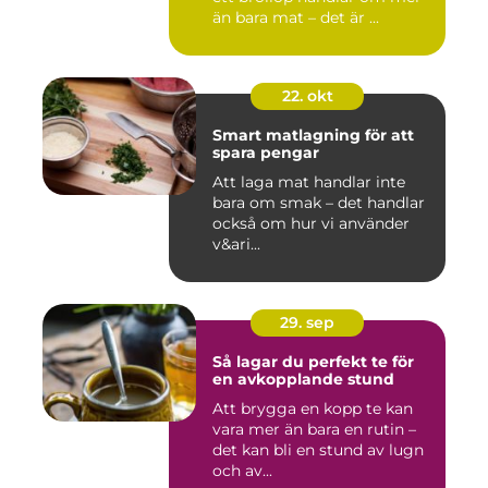
än bara mat – det är ...
22. okt
Smart matlagning för att
spara pengar
Att laga mat handlar inte
bara om smak – det handlar
också om hur vi använder
v&ari...
29. sep
Så lagar du perfekt te för
en avkopplande stund
Att brygga en kopp te kan
vara mer än bara en rutin –
det kan bli en stund av lugn
och av...