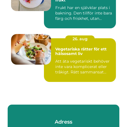
frukt
Frukt har en självklar plats i
bakning. Den tillför inte bara
färg och friskhet, utan...
26. aug
Vegetariska rätter för ett
hälsosamt liv
Att äta vegetariskt behöver
inte vara komplicerat eller
tråkigt. Rätt sammansat...
Adress