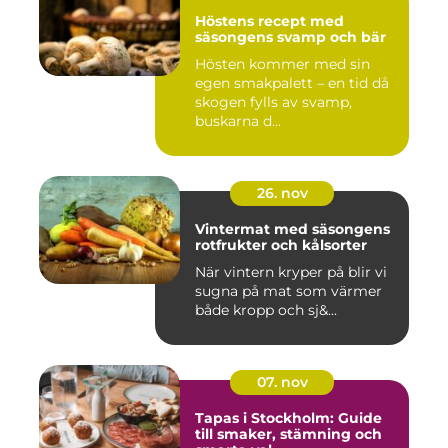
Höstens recept med
säsongens svamp och bär
Hösten kommer med sin
egen smakpalett – en tid då
skogen fylls av svamp,
buskarna d...
26. nov
Vintermat med säsongens
rotfrukter och kålsorter
När vintern kryper på blir vi
sugna på mat som värmer
både kropp och sj&...
07. nov
Tapas i Stockholm: Guide
till smaker, stämning och