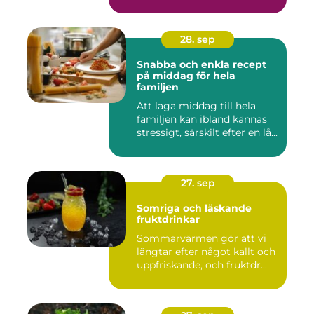
28. sep
Snabba och enkla recept
på middag för hela
familjen
Att laga middag till hela
familjen kan ibland kännas
stressigt, särskilt efter en lå...
27. sep
Somriga och läskande
fruktdrinkar
Sommarvärmen gör att vi
längtar efter något kallt och
uppfriskande, och fruktdr...