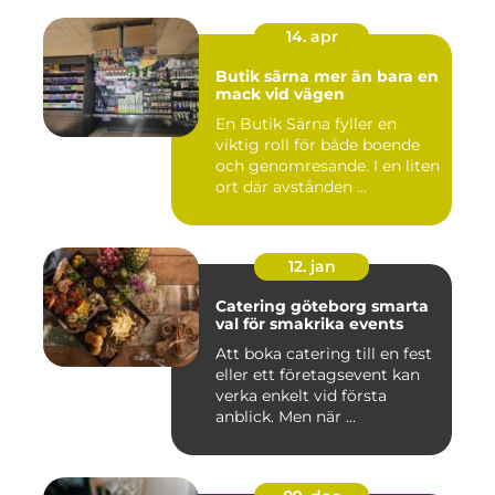
14. apr
Butik särna mer än bara en
mack vid vägen
En Butik Särna fyller en
viktig roll för både boende
och genomresande. I en liten
ort där avstånden ...
12. jan
Catering göteborg smarta
val för smakrika events
Att boka catering till en fest
eller ett företagsevent kan
verka enkelt vid första
anblick. Men när ...