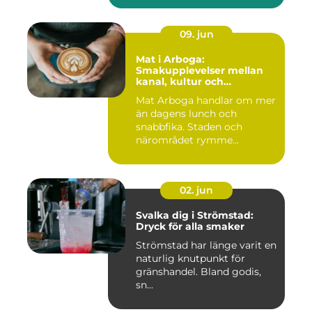
09. jun
Mat i Arboga:
Smakupplevelser mellan
kanal, kultur och
småstadscharm
Mat Arboga handlar om mer
än dagens lunch och
snabbfika. Staden och
närområdet rymme...
02. jun
Svalka dig i Strömstad:
Dryck för alla smaker
Strömstad har länge varit en
naturlig knutpunkt för
gränshandel. Bland godis,
sn...