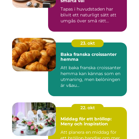
smarta val
Tapas i huvudstaden har
blivit ett naturligt sätt att
umgås över små rätt...
23. okt
Baka franska croissanter
hemma
Att baka franska croissanter
hemma kan kännas som en
utmaning, men belöningen
är v&au...
22. okt
Middag för ett bröllop:
Meny och inspiration
Att planera en middag för
ett bröllop handlar om mer