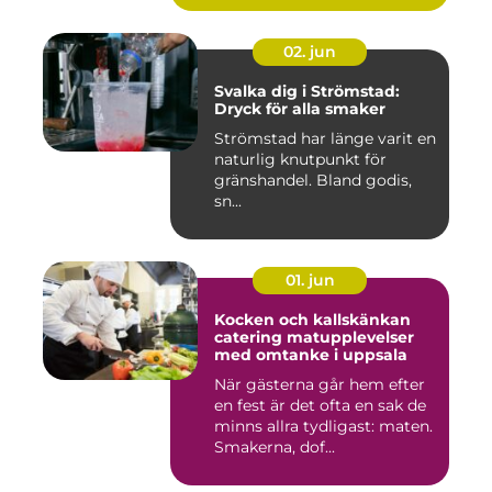
02. jun
Svalka dig i Strömstad:
Dryck för alla smaker
Strömstad har länge varit en
naturlig knutpunkt för
gränshandel. Bland godis,
sn...
01. jun
Kocken och kallskänkan
catering matupplevelser
med omtanke i uppsala
När gästerna går hem efter
en fest är det ofta en sak de
minns allra tydligast: maten.
Smakerna, dof...