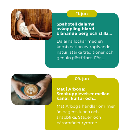
11. jun
Spahotell dalarna
avkoppling bland
blånande berg och stilla
vatten
Dalarna lockar med en
kombination av rogivande
natur, starka traditioner och
genuin gästfrihet. För ...
09. jun
Mat i Arboga:
Smakupplevelser mellan
kanal, kultur och
småstadscharm
Mat Arboga handlar om mer
än dagens lunch och
snabbfika. Staden och
närområdet rymme...