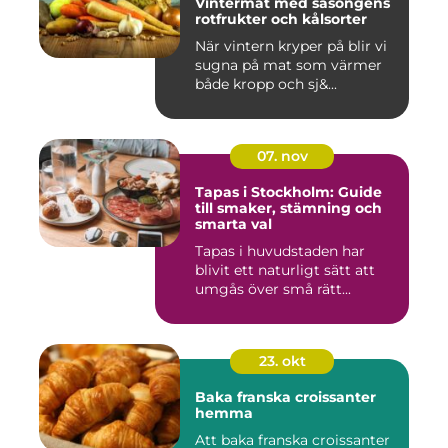
Vintermat med säsongens
rotfrukter och kålsorter
När vintern kryper på blir vi
sugna på mat som värmer
både kropp och sj&...
07. nov
Tapas i Stockholm: Guide
till smaker, stämning och
smarta val
Tapas i huvudstaden har
blivit ett naturligt sätt att
umgås över små rätt...
23. okt
Baka franska croissanter
hemma
Att baka franska croissanter