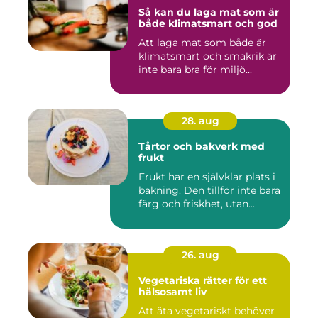
Så kan du laga mat som är
både klimatsmart och god
Att laga mat som både är
klimatsmart och smakrik är
inte bara bra för miljö...
28. aug
Tårtor och bakverk med
frukt
Frukt har en självklar plats i
bakning. Den tillför inte bara
färg och friskhet, utan...
26. aug
Vegetariska rätter för ett
hälsosamt liv
Att äta vegetariskt behöver