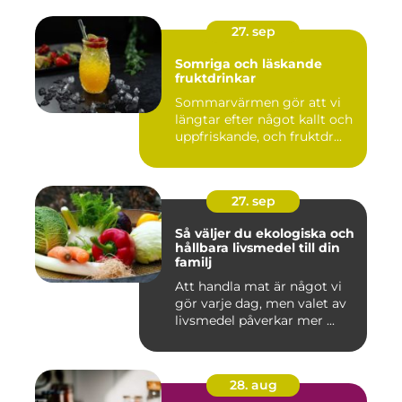
27. sep
Somriga och läskande
fruktdrinkar
Sommarvärmen gör att vi
längtar efter något kallt och
uppfriskande, och fruktdr...
27. sep
Så väljer du ekologiska och
hållbara livsmedel till din
familj
Att handla mat är något vi
gör varje dag, men valet av
livsmedel påverkar mer ...
28. aug