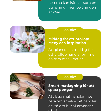
hemma kan kännas som en
utmaning, men belöningen
är v&au...
22. okt
Middag för ett bröllop:
Meny och inspiration
Att planera en middag för
ett bröllop handlar om mer
än bara mat – det är ...
22. okt
Smart matlagning för att
spara pengar
Att laga mat handlar inte
bara om smak – det handlar
också om hur vi använder
v&ari...