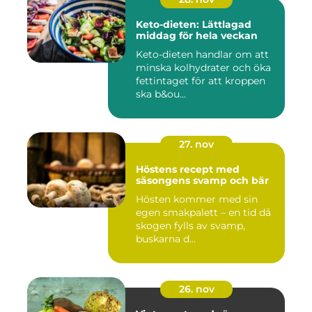
Keto-dieten: Lättlagad
middag för hela veckan
Keto-dieten handlar om att
minska kolhydrater och öka
fettintaget för att kroppen
ska b&ou...
27. nov
Höstens recept med
säsongens svamp och bär
Hösten kommer med sin
egen smakpalett – en tid då
skogen fylls av svamp,
buskarna d...
26. nov