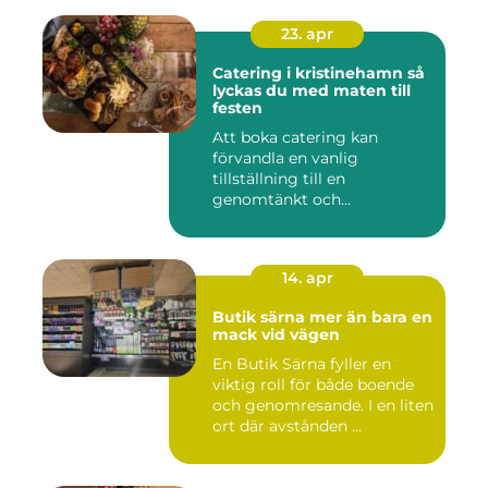
23. apr
Catering i kristinehamn så
lyckas du med maten till
festen
Att boka catering kan
förvandla en vanlig
tillställning till en
genomtänkt och
minnesvärd upplevelse...
14. apr
Butik särna mer än bara en
mack vid vägen
En Butik Särna fyller en
viktig roll för både boende
och genomresande. I en liten
ort där avstånden ...