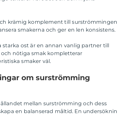
 och krämig komplement till surströmmingen
balansera smakerna och ger en len konsistens.
starka ost är en annan vanlig partner till
a och nötiga smak kompletterar
istiska smaker väl.
ningar om surströmming
örhållandet mellan surströmming och dess
att skapa en balanserad måltid. En undersökni