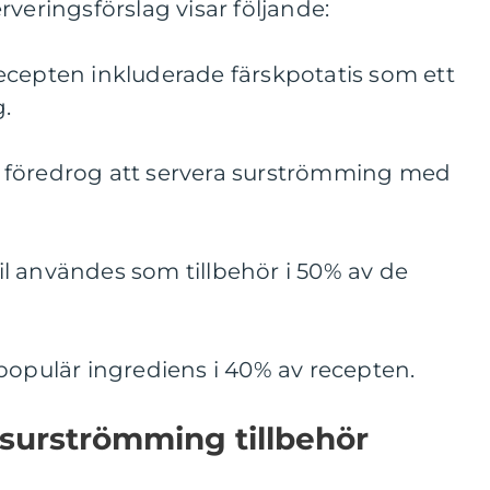
rveringsförslag visar följande:
ecepten inkluderade färskpotatis som ett
g.
 föredrog att servera surströmming med
l användes som tillbehör i 50% av de
populär ingrediens i 40% av recepten.
 surströmming tillbehör