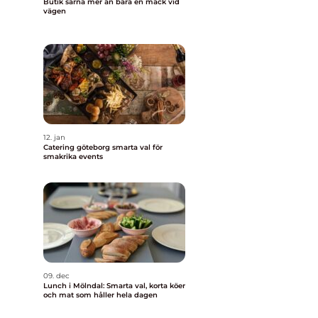
Butik särna mer än bara en mack vid
vägen
12. jan
Catering göteborg smarta val för
smakrika events
09. dec
Lunch i Mölndal: Smarta val, korta köer
och mat som håller hela dagen