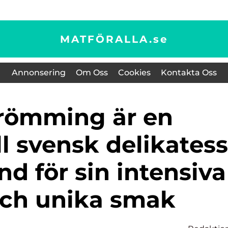
MATFÖRALLA.
se
Annonsering
Om Oss
Cookies
Kontakta Oss
ll svensk delikatess
d för sin intensiva
och unika smak