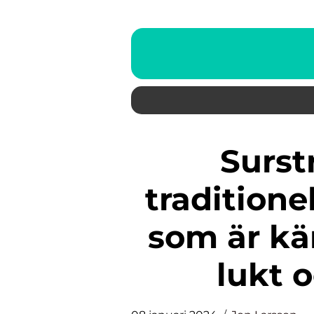
Surströmming är en
traditione
som är kän
lukt 