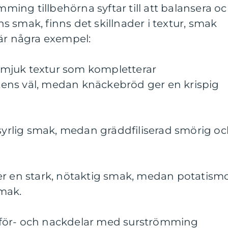
ömming tillbehörna syftar till att balansera o
 smak, finns det skillnader i textur, smak
 är några exempel:
ch mjuk textur som kompletterar
ens väl, medan knäckebröd ger en krispig
 syrlig smak, medan gräddfiliserad smörig o
er en stark, nötaktig smak, medan potatism
mak.
för- och nackdelar med surströmming