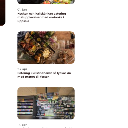
01. jun
Kocken och kallskänkan catering
matupplevelser med omtanke i
uppsala
23. apr
Catering i kristinehamn så lyckas du
med maten till festen
14. apr