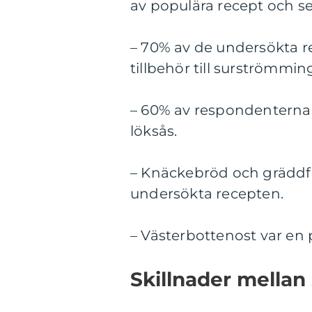
av populära recept och se
– 70% av de undersökta r
tillbehör till surströmmin
– 60% av respondenterna
löksås.
– Knäckebröd och gräddfi
undersökta recepten.
– Västerbottenost var en 
Skillnader mellan