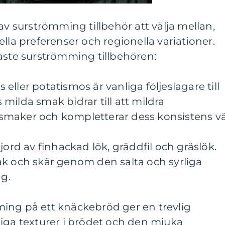
av surströmming tillbehör att välja mellan,
lla preferenser och regionella variationer.
aste surströmming tillbehören:
s eller potatismos är vanliga följeslagare till
milda smak bidrar till att mildra
maker och kompletterar dess konsistens vä
jord av finhackad lök, gräddfil och gräslök.
ak och skär genom den salta och syrliga
g.
ing på ett knäckebröd ger en trevlig
iga texturer i brödet och den mjuka