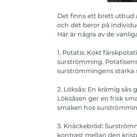
Det finns ett brett utbud 
och det beror på individue
Här är några av de vanlig
1. Potatis: Kokt färskpotati
surströmming. Potatisens 
surströmmingens starka s
2. Löksås: En krämig sås g
Löksåsen ger en frisk sm
smaken hos surströmmin
3. Knäckebröd: Surströmm
kontrast mellan den krisp