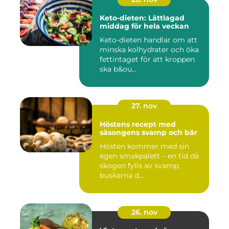
Keto-dieten: Lättlagad
middag för hela veckan
Keto-dieten handlar om att
minska kolhydrater och öka
fettintaget för att kroppen
ska b&ou...
27. nov
Höstens recept med
säsongens svamp och bär
Hösten kommer med sin
egen smakpalett – en tid då
skogen fylls av svamp,
buskarna d...
26. nov