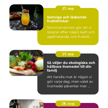
27. sep
Somriga och läskande
fruktdrinkar
Sommarvärmen gör att vi
längtar efter något kallt och
uppfriskande, och fruktdr...
27. sep
Så väljer du ekologiska och
hållbara livsmedel till din
familj
Att handla mat är något vi
gör varje dag, men valet av
livsmedel påverkar mer ...
28. aug