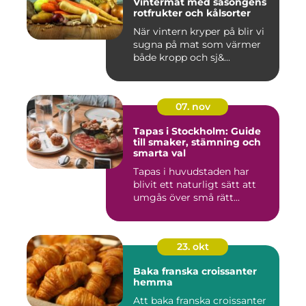
Vintermat med säsongens
rotfrukter och kålsorter
När vintern kryper på blir vi
sugna på mat som värmer
både kropp och sj&...
07. nov
Tapas i Stockholm: Guide
till smaker, stämning och
smarta val
Tapas i huvudstaden har
blivit ett naturligt sätt att
umgås över små rätt...
23. okt
Baka franska croissanter
hemma
Att baka franska croissanter