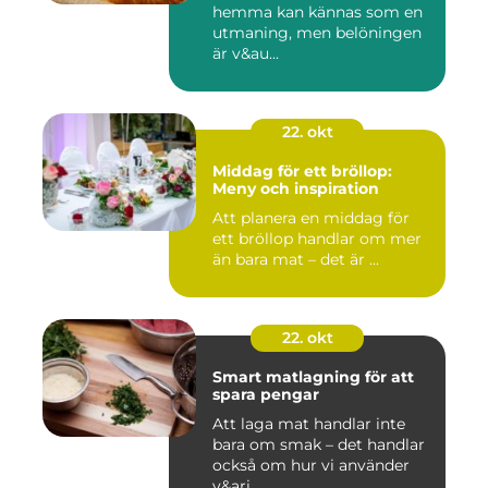
hemma kan kännas som en
utmaning, men belöningen
är v&au...
22. okt
Middag för ett bröllop:
Meny och inspiration
Att planera en middag för
ett bröllop handlar om mer
än bara mat – det är ...
22. okt
Smart matlagning för att
spara pengar
Att laga mat handlar inte
bara om smak – det handlar
också om hur vi använder
v&ari...