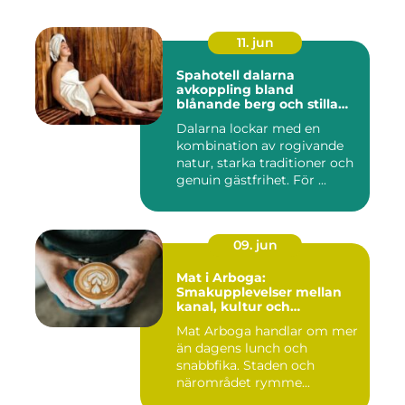
11. jun
Spahotell dalarna
avkoppling bland
blånande berg och stilla
vatten
Dalarna lockar med en
kombination av rogivande
natur, starka traditioner och
genuin gästfrihet. För ...
09. jun
Mat i Arboga:
Smakupplevelser mellan
kanal, kultur och
småstadscharm
Mat Arboga handlar om mer
än dagens lunch och
snabbfika. Staden och
närområdet rymme...