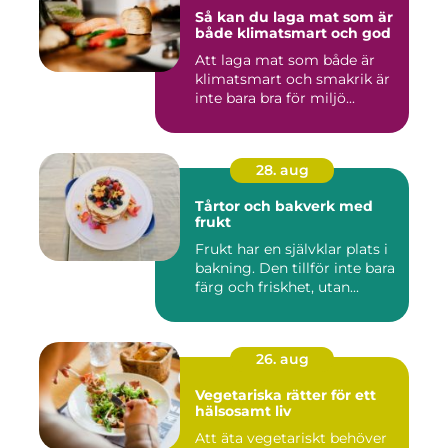
Så kan du laga mat som är
både klimatsmart och god
Att laga mat som både är
klimatsmart och smakrik är
inte bara bra för miljö...
28. aug
Tårtor och bakverk med
frukt
Frukt har en självklar plats i
bakning. Den tillför inte bara
färg och friskhet, utan...
26. aug
Vegetariska rätter för ett
hälsosamt liv
Att äta vegetariskt behöver