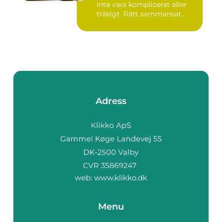
inte vara komplicerat eller
tråkigt. Rätt sammansat...
Adress
web:
www.klikko.dk
Menu