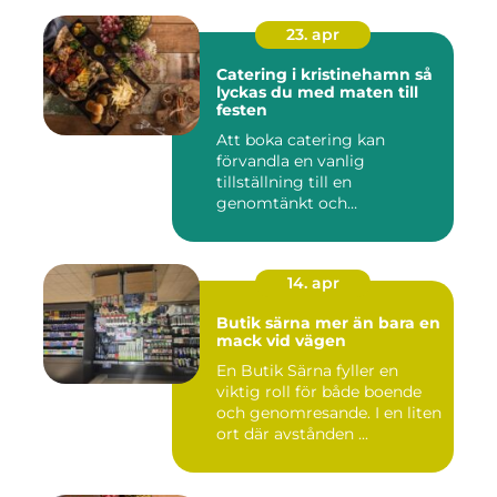
23. apr
Catering i kristinehamn så
lyckas du med maten till
festen
Att boka catering kan
förvandla en vanlig
tillställning till en
genomtänkt och
minnesvärd upplevelse...
14. apr
Butik särna mer än bara en
mack vid vägen
En Butik Särna fyller en
viktig roll för både boende
och genomresande. I en liten
ort där avstånden ...