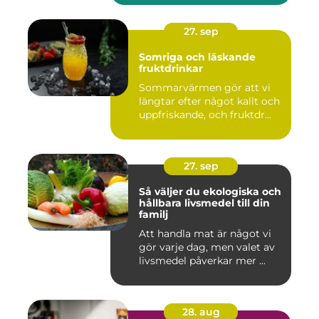
27. sep
Somriga och läskande
fruktdrinkar
Sommarvärmen gör att vi
längtar efter något kallt och
uppfriskande, och fruktdr...
27. sep
Så väljer du ekologiska och
hållbara livsmedel till din
familj
Att handla mat är något vi
gör varje dag, men valet av
livsmedel påverkar mer ...
28. aug