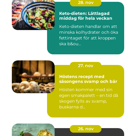
28. nov
Keto-dieten: Lättlagad
middag för hela veckan
Keto-dieten handlar om att
minska kolhydrater och öka
fettintaget för att kroppen
ska b&ou...
27. nov
Höstens recept med
säsongens svamp och bär
Hösten kommer med sin
egen smakpalett – en tid då
skogen fylls av svamp,
buskarna d...
26. nov