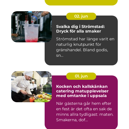
02. jun
Svalka dig i Strömstad:
Dryck för alla smaker
Strömstad har länge varit en
naturlig knutpunkt för
gränshandel. Bland godis,
sn...
01. jun
Kocken och kallskänkan
catering matupplevelser
med omtanke i uppsala
När gästerna går hem efter
en fest är det ofta en sak de
minns allra tydligast: maten.
Smakerna, dof...