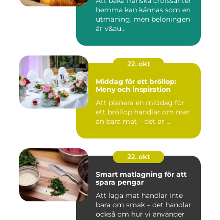
Att baka franska croissanter
hemma kan kännas som en
utmaning, men belöningen
är v&au...
22. okt
Middag för ett bröllop:
Meny och inspiration
Att planera en middag för
ett bröllop handlar om mer
än bara mat – det är ...
22. okt
Smart matlagning för att
spara pengar
Att laga mat handlar inte
bara om smak – det handlar
också om hur vi använder