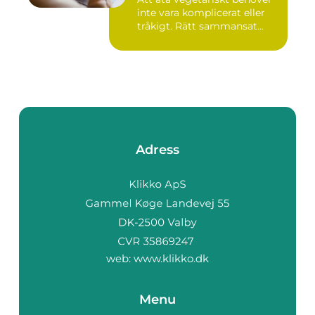
inte vara komplicerat eller
tråkigt. Rätt sammansat...
Adress
web:
www.klikko.dk
Menu