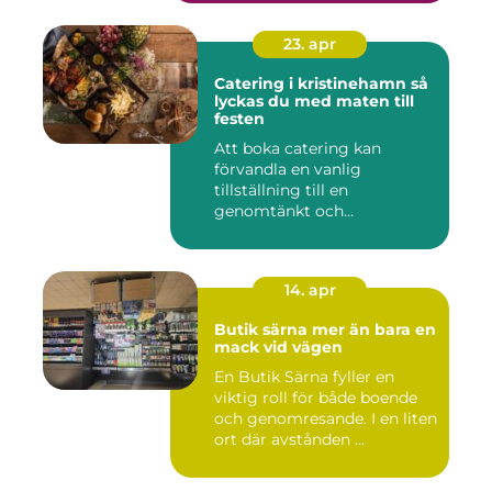
23. apr
Catering i kristinehamn så
lyckas du med maten till
festen
Att boka catering kan
förvandla en vanlig
tillställning till en
genomtänkt och
minnesvärd upplevelse...
14. apr
Butik särna mer än bara en
mack vid vägen
En Butik Särna fyller en
viktig roll för både boende
och genomresande. I en liten
ort där avstånden ...