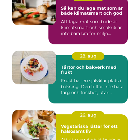
Så kan du laga mat som är
både klimatsmart och god
Att laga mat som både är
klimatsmart och smakrik är
inte bara bra för miljö...
28. aug
Tårtor och bakverk med
frukt
Frukt har en självklar plats i
bakning. Den tillför inte bara
färg och friskhet, utan...
26. aug
Vegetariska rätter för ett
hälsosamt liv
Att äta vegetariskt behöver