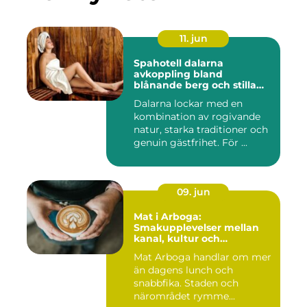
11. jun
Spahotell dalarna
avkoppling bland
blånande berg och stilla
vatten
Dalarna lockar med en
kombination av rogivande
natur, starka traditioner och
genuin gästfrihet. För ...
09. jun
Mat i Arboga:
Smakupplevelser mellan
kanal, kultur och
småstadscharm
Mat Arboga handlar om mer
än dagens lunch och
snabbfika. Staden och
närområdet rymme...