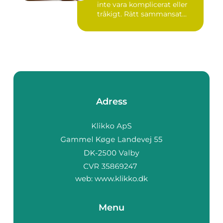
inte vara komplicerat eller
tråkigt. Rätt sammansat...
Adress
web:
www.klikko.dk
Menu