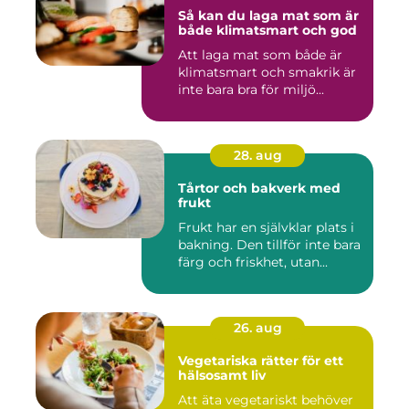
Så kan du laga mat som är
både klimatsmart och god
Att laga mat som både är
klimatsmart och smakrik är
inte bara bra för miljö...
28. aug
Tårtor och bakverk med
frukt
Frukt har en självklar plats i
bakning. Den tillför inte bara
färg och friskhet, utan...
26. aug
Vegetariska rätter för ett
hälsosamt liv
Att äta vegetariskt behöver