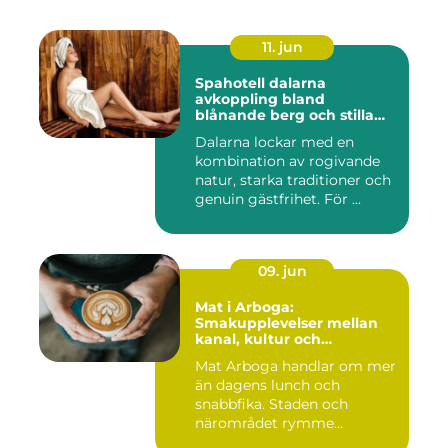
11. jun
Spahotell dalarna
avkoppling bland
blånande berg och stilla
vatten
Dalarna lockar med en
kombination av rogivande
natur, starka traditioner och
genuin gästfrihet. För ...
09. jun
Mat i Arboga:
Smakupplevelser mellan
kanal, kultur och
småstadscharm
Mat Arboga handlar om mer
än dagens lunch och
snabbfika. Staden och
närområdet rymme...