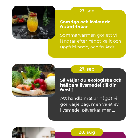
27. sep
Somriga och läskande
fruktdrinkar
Sommarvärmen gör att vi
längtar efter något kallt och
uppfriskande, och fruktdr...
27. sep
Så väljer du ekologiska och
hållbara livsmedel till din
familj
Att handla mat är något vi
gör varje dag, men valet av
livsmedel påverkar mer ...
28. aug