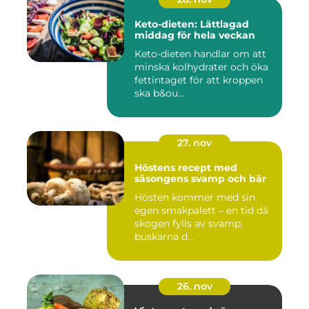
Keto-dieten: Lättlagad
middag för hela veckan
Keto-dieten handlar om att
minska kolhydrater och öka
fettintaget för att kroppen
ska b&ou...
27. nov
Höstens recept med
säsongens svamp och bär
Hösten kommer med sin
egen smakpalett – en tid då
skogen fylls av svamp,
buskarna d...
26. nov