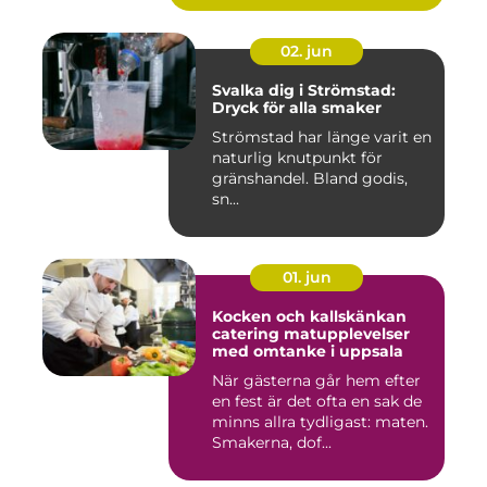
02. jun
Svalka dig i Strömstad:
Dryck för alla smaker
Strömstad har länge varit en
naturlig knutpunkt för
gränshandel. Bland godis,
sn...
01. jun
Kocken och kallskänkan
catering matupplevelser
med omtanke i uppsala
När gästerna går hem efter
en fest är det ofta en sak de
minns allra tydligast: maten.
Smakerna, dof...