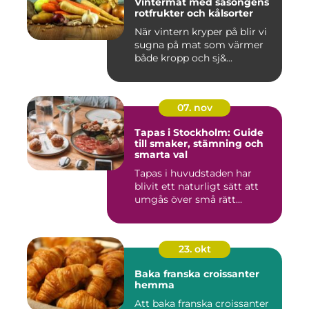
Vintermat med säsongens
rotfrukter och kålsorter
När vintern kryper på blir vi
sugna på mat som värmer
både kropp och sj&...
07. nov
Tapas i Stockholm: Guide
till smaker, stämning och
smarta val
Tapas i huvudstaden har
blivit ett naturligt sätt att
umgås över små rätt...
23. okt
Baka franska croissanter
hemma
Att baka franska croissanter