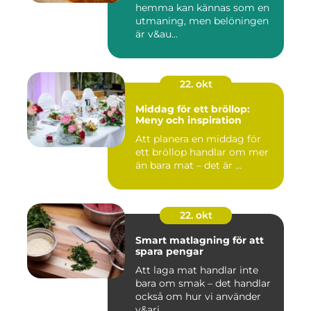
hemma kan kännas som en
utmaning, men belöningen
är v&au...
22. okt
Middag för ett bröllop:
Meny och inspiration
Att planera en middag för
ett bröllop handlar om mer
än bara mat – det är ...
22. okt
Smart matlagning för att
spara pengar
Att laga mat handlar inte
bara om smak – det handlar
också om hur vi använder
v&ari...