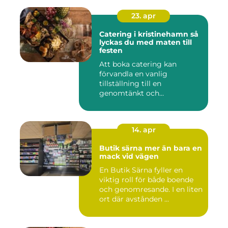
23. apr
Catering i kristinehamn så
lyckas du med maten till
festen
Att boka catering kan
förvandla en vanlig
tillställning till en
genomtänkt och
minnesvärd upplevelse...
14. apr
Butik särna mer än bara en
mack vid vägen
En Butik Särna fyller en
viktig roll för både boende
och genomresande. I en liten
ort där avstånden ...