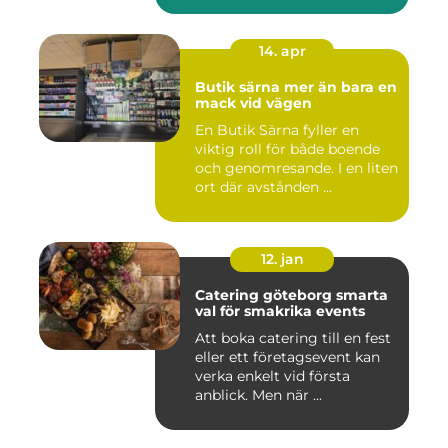
14. apr
Butik särna mer än bara en
mack vid vägen
En Butik Särna fyller en
viktig roll för både boende
och genomresande. I en liten
ort där avstånden ...
12. jan
Catering göteborg smarta
val för smakrika events
Att boka catering till en fest
eller ett företagsevent kan
verka enkelt vid första
anblick. Men när ...