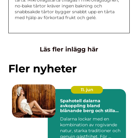
tårta. Mikrovågstårta tillagas i mikrovågsugnen,
no-bake tårtor kräver ingen bakning och
snabbsakde tårtor bygger snabbt upp en tårta
med hjälp av förkortad frukt och gelé.
Läs fler inlägg här
Fler nyheter
11. jun
Spahotell dalarna
avkoppling bland
blånande berg och stilla
vatten
Dalarna lockar med en
kombination av rogivande
natur, starka traditioner och
genuin gästfrihet. För ...