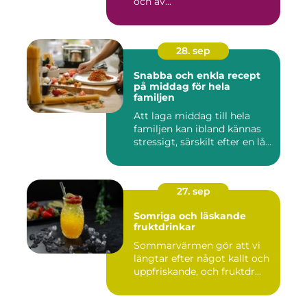
och av...
28. sep
Snabba och enkla recept
på middag för hela
familjen
Att laga middag till hela
familjen kan ibland kännas
stressigt, särskilt efter en lå...
27. sep
Somriga och läskande
fruktdrinkar
Sommarvärmen gör att vi
längtar efter något kallt och
uppfriskande, och fruktdr...