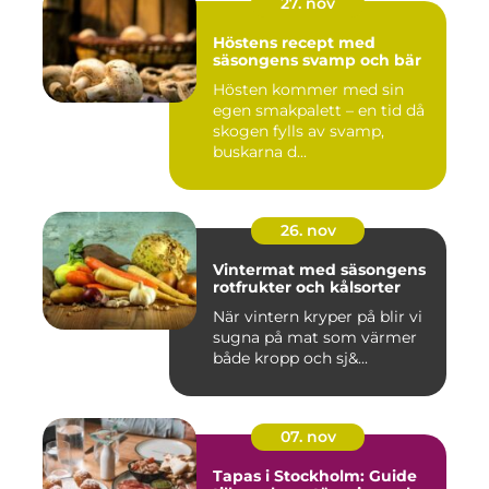
27. nov
Höstens recept med
säsongens svamp och bär
Hösten kommer med sin
egen smakpalett – en tid då
skogen fylls av svamp,
buskarna d...
26. nov
Vintermat med säsongens
rotfrukter och kålsorter
När vintern kryper på blir vi
sugna på mat som värmer
både kropp och sj&...
07. nov
Tapas i Stockholm: Guide