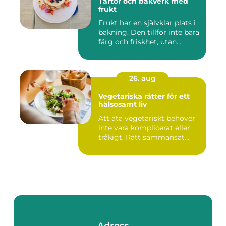
Tårtor och bakverk med
frukt
Frukt har en självklar plats i
bakning. Den tillför inte bara
färg och friskhet, utan...
26. aug
Vegetariska rätter för ett
hälsosamt liv
Att äta vegetariskt behöver
inte vara komplicerat eller
tråkigt. Rätt sammansat...