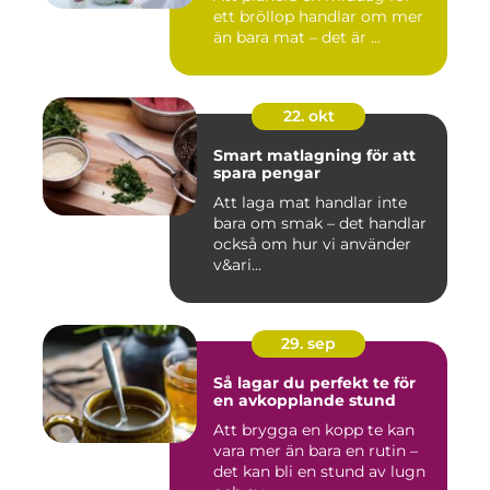
ett bröllop handlar om mer
än bara mat – det är ...
22. okt
Smart matlagning för att
spara pengar
Att laga mat handlar inte
bara om smak – det handlar
också om hur vi använder
v&ari...
29. sep
Så lagar du perfekt te för
en avkopplande stund
Att brygga en kopp te kan
vara mer än bara en rutin –
det kan bli en stund av lugn