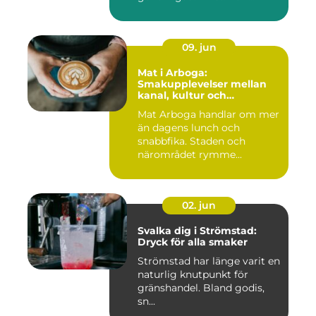
09. jun
Mat i Arboga:
Smakupplevelser mellan
kanal, kultur och
småstadscharm
Mat Arboga handlar om mer
än dagens lunch och
snabbfika. Staden och
närområdet rymme...
02. jun
Svalka dig i Strömstad:
Dryck för alla smaker
Strömstad har länge varit en
naturlig knutpunkt för
gränshandel. Bland godis,
sn...