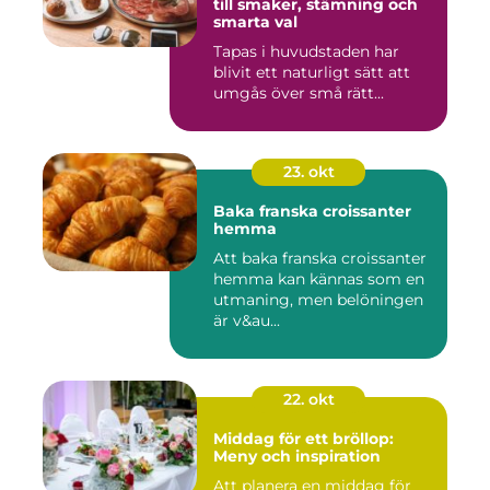
till smaker, stämning och
smarta val
Tapas i huvudstaden har
blivit ett naturligt sätt att
umgås över små rätt...
23. okt
Baka franska croissanter
hemma
Att baka franska croissanter
hemma kan kännas som en
utmaning, men belöningen
är v&au...
22. okt
Middag för ett bröllop:
Meny och inspiration
Att planera en middag för