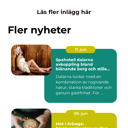
Läs fler inlägg här
Fler nyheter
11. jun
Spahotell dalarna
avkoppling bland
blånande berg och stilla
vatten
Dalarna lockar med en
kombination av rogivande
natur, starka traditioner och
genuin gästfrihet. För ...
09. jun
Mat i Arboga: