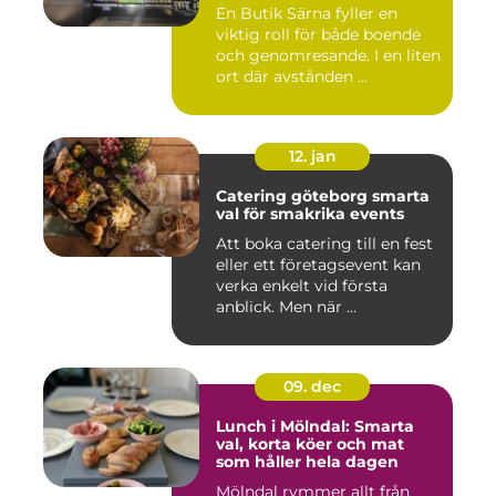
En Butik Särna fyller en
viktig roll för både boende
och genomresande. I en liten
ort där avstånden ...
12. jan
Catering göteborg smarta
val för smakrika events
Att boka catering till en fest
eller ett företagsevent kan
verka enkelt vid första
anblick. Men när ...
09. dec
Lunch i Mölndal: Smarta
val, korta köer och mat
som håller hela dagen
Mölndal rymmer allt från