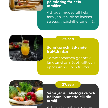
på middag för hela
familjen
Att laga middag till hela
familjen kan ibland kännas
stressigt, särskilt efter en lå...
27. sep
Somriga och läskande
fruktdrinkar
Sommarvärmen gör att vi
längtar efter något kallt och
uppfriskande, och fruktdr...
27. sep
Så väljer du ekologiska och
hållbara livsmedel till din
familj
Att handla mat är något vi