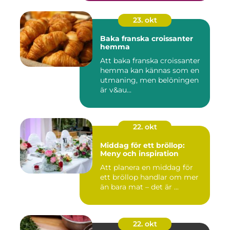
23. okt
Baka franska croissanter
hemma
Att baka franska croissanter
hemma kan kännas som en
utmaning, men belöningen
är v&au...
22. okt
Middag för ett bröllop:
Meny och inspiration
Att planera en middag för
ett bröllop handlar om mer
än bara mat – det är ...
22. okt