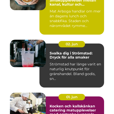
Smakupplevelser mellan
kanal, kultur och
småstadscharm
Mat Arboga handlar om mer
än dagens lunch och
snabbfika. Staden och
närområdet rymme...
02. jun
Svalka dig i Strömstad:
Dryck för alla smaker
Strömstad har länge varit en
naturlig knutpunkt för
gränshandel. Bland godis,
sn...
01. jun
Kocken och kallskänkan
catering matupplevelser