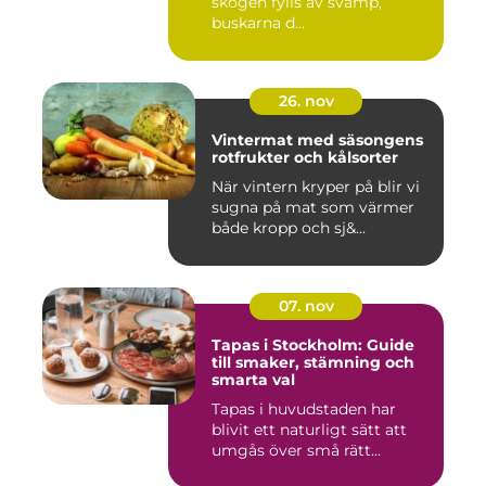
skogen fylls av svamp,
buskarna d...
26. nov
Vintermat med säsongens
rotfrukter och kålsorter
När vintern kryper på blir vi
sugna på mat som värmer
både kropp och sj&...
07. nov
Tapas i Stockholm: Guide
till smaker, stämning och
smarta val
Tapas i huvudstaden har
blivit ett naturligt sätt att
umgås över små rätt...