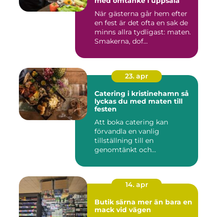
med omtanke i uppsala
När gästerna går hem efter
en fest är det ofta en sak de
minns allra tydligast: maten.
Smakerna, dof...
23. apr
Catering i kristinehamn så
lyckas du med maten till
festen
Att boka catering kan
förvandla en vanlig
tillställning till en
genomtänkt och
minnesvärd upplevelse...
14. apr
Butik särna mer än bara en
mack vid vägen