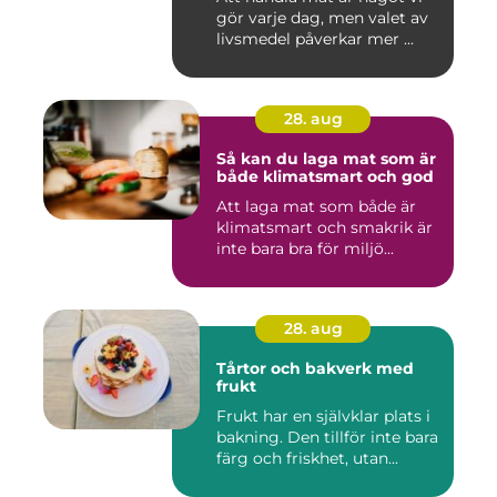
gör varje dag, men valet av
livsmedel påverkar mer ...
28. aug
Så kan du laga mat som är
både klimatsmart och god
Att laga mat som både är
klimatsmart och smakrik är
inte bara bra för miljö...
28. aug
Tårtor och bakverk med
frukt
Frukt har en självklar plats i
bakning. Den tillför inte bara
färg och friskhet, utan...