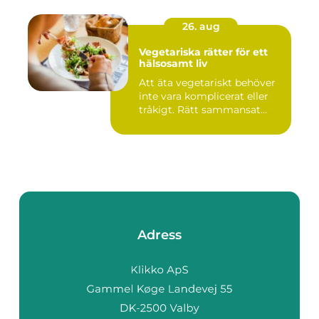
26. aug
Vegetariska rätter för ett
hälsosamt liv
Att äta vegetariskt behöver
inte vara komplicerat eller
tråkigt. Rätt sammansat...
Adress