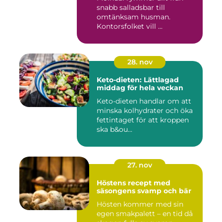
snabb salladsbar till
omtänksam husman.
Kontorsfolket vill ...
28. nov
Keto-dieten: Lättlagad
middag för hela veckan
Keto-dieten handlar om att
minska kolhydrater och öka
fettintaget för att kroppen
ska b&ou...
27. nov
Höstens recept med
säsongens svamp och bär
Hösten kommer med sin
egen smakpalett – en tid då