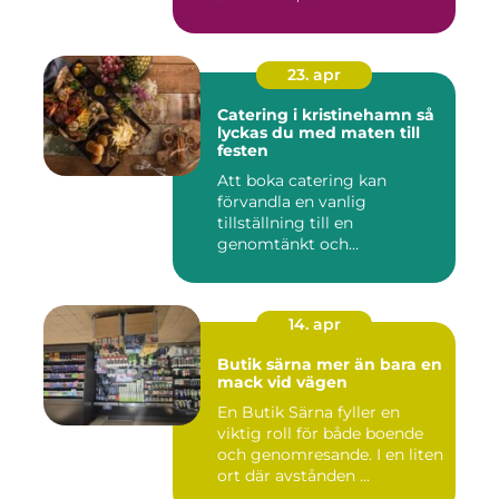
23. apr
Catering i kristinehamn så
lyckas du med maten till
festen
Att boka catering kan
förvandla en vanlig
tillställning till en
genomtänkt och
minnesvärd upplevelse...
14. apr
Butik särna mer än bara en
mack vid vägen
En Butik Särna fyller en
viktig roll för både boende
och genomresande. I en liten
ort där avstånden ...