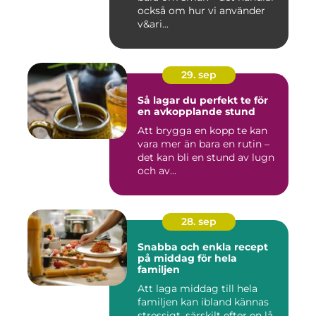
också om hur vi använder
v&ari...
29. sep
Så lagar du perfekt te för
en avkopplande stund
Att brygga en kopp te kan
vara mer än bara en rutin –
det kan bli en stund av lugn
och av...
28. sep
Snabba och enkla recept
på middag för hela
familjen
Att laga middag till hela
familjen kan ibland kännas
stressigt, särskilt efter en lå...