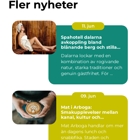
Fler nyheter
11. jun
Spahotell dalarna
avkoppling bland
blånande berg och stilla
vatten
Dalarna lockar med en
kombination av rogivande
natur, starka traditioner och
genuin gästfrihet. För ...
09. jun
Mat i Arboga:
Smakupplevelser mellan
kanal, kultur och
småstadscharm
Mat Arboga handlar om mer
än dagens lunch och
snabbfika. Staden och