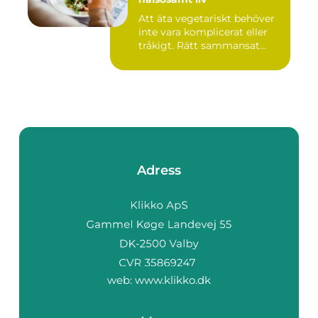
Att äta vegetariskt behöver
inte vara komplicerat eller
tråkigt. Rätt sammansat...
Adress
web:
www.klikko.dk