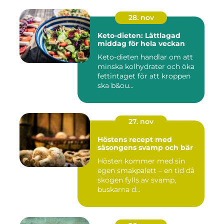
28. nov
Keto-dieten: Lättlagad
middag för hela veckan
Keto-dieten handlar om att
minska kolhydrater och öka
fettintaget för att kroppen
ska b&ou...
27. nov
Höstens recept med
säsongens svamp och bär
Hösten kommer med sin
egen smakpalett – en tid då
skogen fylls av svamp,
buskarna d...