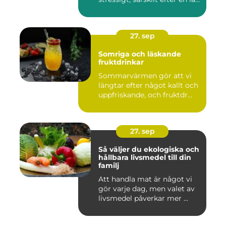
27. sep
Somriga och läskande
fruktdrinkar
Sommarvärmen gör att vi
längtar efter något kallt och
uppfriskande, och fruktdr...
27. sep
Så väljer du ekologiska och
hållbara livsmedel till din
familj
Att handla mat är något vi
gör varje dag, men valet av
livsmedel påverkar mer ...