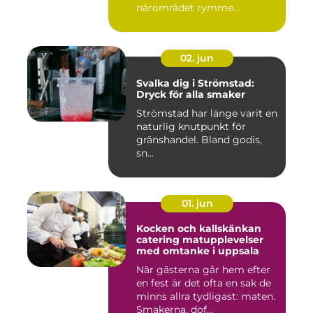
närområdet rymme...
02. jun
Svalka dig i Strömstad:
Dryck för alla smaker
Strömstad har länge varit en
naturlig knutpunkt för
gränshandel. Bland godis,
sn...
01. jun
Kocken och kallskänkan
catering matupplevelser
med omtanke i uppsala
När gästerna går hem efter
en fest är det ofta en sak de
minns allra tydligast: maten.
Smakerna, dof...