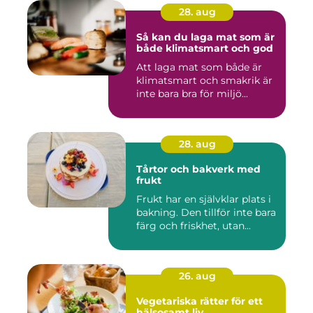
28. aug
Så kan du laga mat som är
både klimatsmart och god
Att laga mat som både är
klimatsmart och smakrik är
inte bara bra för miljö...
28. aug
Tårtor och bakverk med
frukt
Frukt har en självklar plats i
bakning. Den tillför inte bara
färg och friskhet, utan...
26. aug
Vegetariska rätter för ett
hälsosamt liv