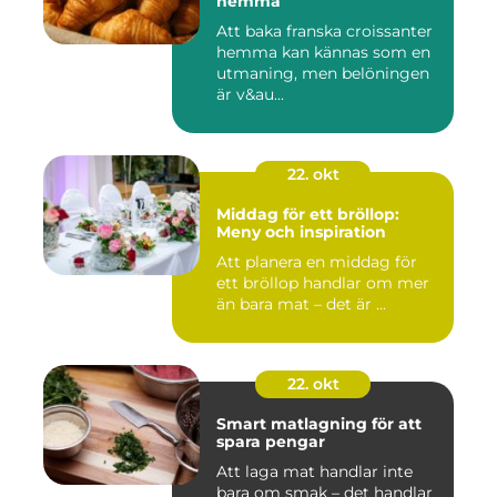
hemma
Att baka franska croissanter
hemma kan kännas som en
utmaning, men belöningen
är v&au...
22. okt
Middag för ett bröllop:
Meny och inspiration
Att planera en middag för
ett bröllop handlar om mer
än bara mat – det är ...
22. okt
Smart matlagning för att
spara pengar
Att laga mat handlar inte
bara om smak – det handlar