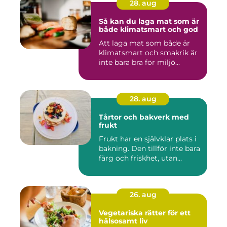
28. aug
Så kan du laga mat som är
både klimatsmart och god
Att laga mat som både är
klimatsmart och smakrik är
inte bara bra för miljö...
28. aug
Tårtor och bakverk med
frukt
Frukt har en självklar plats i
bakning. Den tillför inte bara
färg och friskhet, utan...
26. aug
Vegetariska rätter för ett
hälsosamt liv