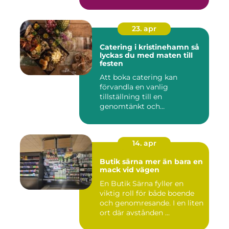
23. apr
Catering i kristinehamn så
lyckas du med maten till
festen
Att boka catering kan
förvandla en vanlig
tillställning till en
genomtänkt och
minnesvärd upplevelse...
14. apr
Butik särna mer än bara en
mack vid vägen
En Butik Särna fyller en
viktig roll för både boende
och genomresande. I en liten
ort där avstånden ...