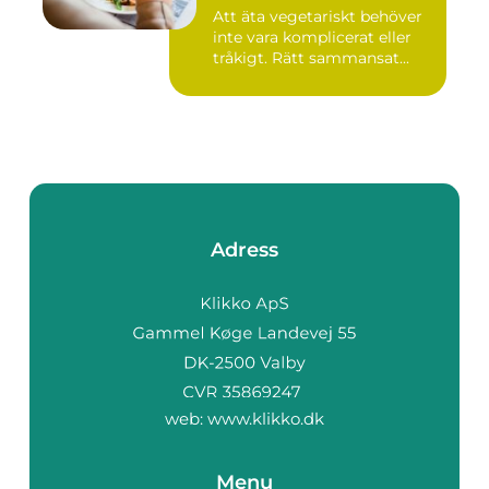
Att äta vegetariskt behöver
inte vara komplicerat eller
tråkigt. Rätt sammansat...
Adress
web:
www.klikko.dk
Menu