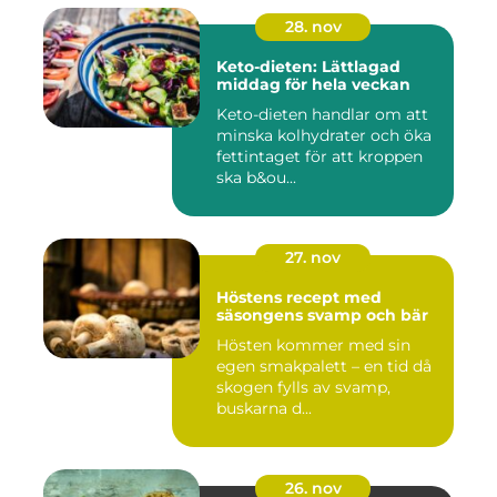
28. nov
Keto-dieten: Lättlagad
middag för hela veckan
Keto-dieten handlar om att
minska kolhydrater och öka
fettintaget för att kroppen
ska b&ou...
27. nov
Höstens recept med
säsongens svamp och bär
Hösten kommer med sin
egen smakpalett – en tid då
skogen fylls av svamp,
buskarna d...
26. nov