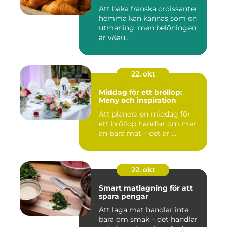
Att baka franska croissanter
hemma kan kännas som en
utmaning, men belöningen
är v&au...
22. okt
Middag för ett bröllop:
Meny och inspiration
Att planera en middag för
ett bröllop handlar om mer
än bara mat – det är ...
22. okt
Smart matlagning för att
spara pengar
Att laga mat handlar inte
bara om smak – det handlar