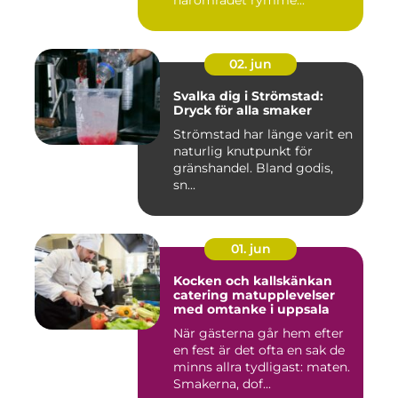
närområdet rymme...
02. jun
Svalka dig i Strömstad:
Dryck för alla smaker
Strömstad har länge varit en
naturlig knutpunkt för
gränshandel. Bland godis,
sn...
01. jun
Kocken och kallskänkan
catering matupplevelser
med omtanke i uppsala
När gästerna går hem efter
en fest är det ofta en sak de
minns allra tydligast: maten.
Smakerna, dof...