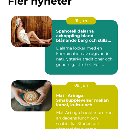
Fler nyheter
11. jun
Spahotell dalarna
avkoppling bland
blånande berg och stilla
vatten
Dalarna lockar med en
kombination av rogivande
natur, starka traditioner och
genuin gästfrihet. För ...
09. jun
Mat i Arboga:
Smakupplevelser mellan
kanal, kultur och
småstadscharm
Mat Arboga handlar om mer
än dagens lunch och
snabbfika. Staden och