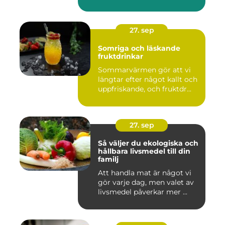
27. sep
Somriga och läskande
fruktdrinkar
Sommarvärmen gör att vi
längtar efter något kallt och
uppfriskande, och fruktdr...
27. sep
Så väljer du ekologiska och
hållbara livsmedel till din
familj
Att handla mat är något vi
gör varje dag, men valet av
livsmedel påverkar mer ...