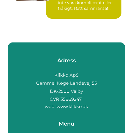
inte vara komplicerat eller
tråkigt. Rätt sammansat...
Adress
web:
www.klikko.dk
Menu