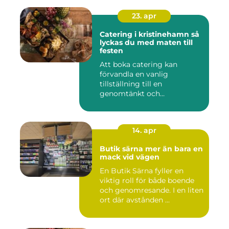
23. apr
Catering i kristinehamn så
lyckas du med maten till
festen
Att boka catering kan
förvandla en vanlig
tillställning till en
genomtänkt och
minnesvärd upplevelse...
14. apr
Butik särna mer än bara en
mack vid vägen
En Butik Särna fyller en
viktig roll för både boende
och genomresande. I en liten
ort där avstånden ...