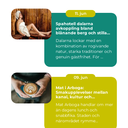
11. jun
Spahotell dalarna
avkoppling bland
blånande berg och stilla
vatten
Dalarna lockar med en
kombination av rogivande
natur, starka traditioner och
genuin gästfrihet. För ...
09. jun
Mat i Arboga:
Smakupplevelser mellan
kanal, kultur och
småstadscharm
Mat Arboga handlar om mer
än dagens lunch och
snabbfika. Staden och
närområdet rymme...