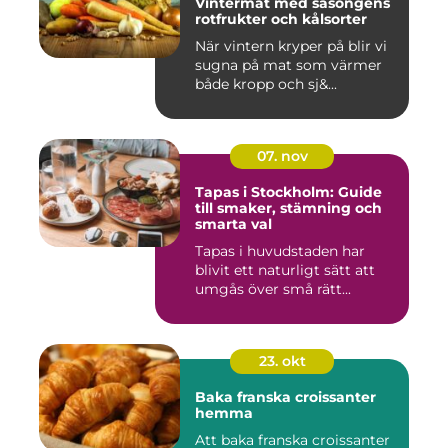
Vintermat med säsongens
rotfrukter och kålsorter
När vintern kryper på blir vi
sugna på mat som värmer
både kropp och sj&...
07. nov
Tapas i Stockholm: Guide
till smaker, stämning och
smarta val
Tapas i huvudstaden har
blivit ett naturligt sätt att
umgås över små rätt...
23. okt
Baka franska croissanter
hemma
Att baka franska croissanter