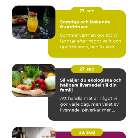
27. sep
Somriga och läskande
fruktdrinkar
Sommarvärmen gör att vi
längtar efter något kallt och
uppfriskande, och fruktdr...
27. sep
Så väljer du ekologiska och
hållbara livsmedel till din
familj
Att handla mat är något vi
gör varje dag, men valet av
livsmedel påverkar mer ...
28. aug