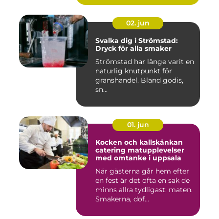
02. jun
Svalka dig i Strömstad:
Dryck för alla smaker
Strömstad har länge varit en
naturlig knutpunkt för
gränshandel. Bland godis,
sn...
01. jun
Kocken och kallskänkan
catering matupplevelser
med omtanke i uppsala
När gästerna går hem efter
en fest är det ofta en sak de
minns allra tydligast: maten.
Smakerna, dof...