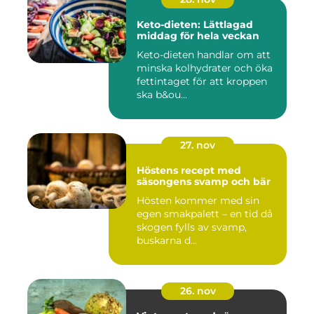
Keto-dieten: Lättlagad
middag för hela veckan
Keto-dieten handlar om att
minska kolhydrater och öka
fettintaget för att kroppen
ska b&ou...
27. nov
Höstens recept med
säsongens svamp och bär
Hösten kommer med sin
egen smakpalett – en tid då
skogen fylls av svamp,
buskarna d...
26. nov