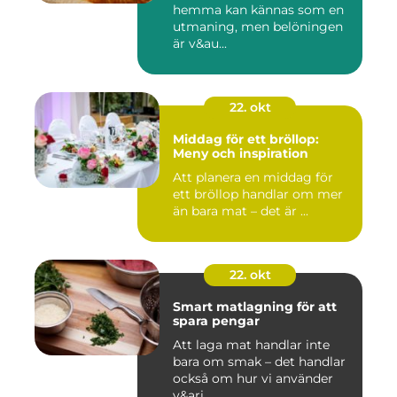
hemma kan kännas som en
utmaning, men belöningen
är v&au...
22. okt
Middag för ett bröllop:
Meny och inspiration
Att planera en middag för
ett bröllop handlar om mer
än bara mat – det är ...
22. okt
Smart matlagning för att
spara pengar
Att laga mat handlar inte
bara om smak – det handlar
också om hur vi använder
v&ari...