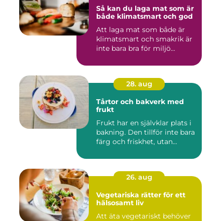
Så kan du laga mat som är
både klimatsmart och god
Att laga mat som både är
klimatsmart och smakrik är
inte bara bra för miljö...
28. aug
Tårtor och bakverk med
frukt
Frukt har en självklar plats i
bakning. Den tillför inte bara
färg och friskhet, utan...
26. aug
Vegetariska rätter för ett
hälsosamt liv
Att äta vegetariskt behöver