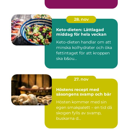
28. nov
Keto-dieten: Lättlagad
middag för hela veckan
Keto-dieten handlar om att
minska kolhydrater och öka
fettintaget för att kroppen
ska b&ou...
27. nov
Höstens recept med
säsongens svamp och bär
Hösten kommer med sin
egen smakpalett – en tid då
skogen fylls av svamp,
buskarna d...