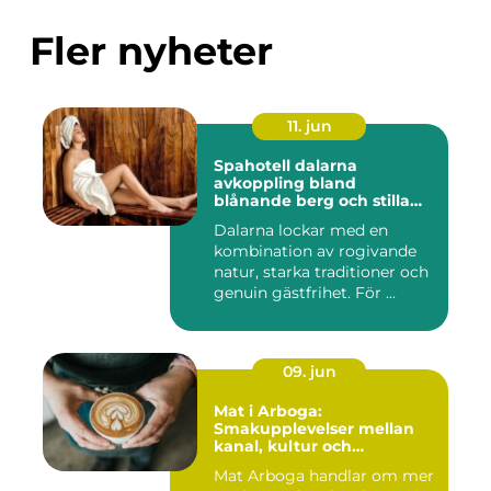
Fler nyheter
11. jun
Spahotell dalarna
avkoppling bland
blånande berg och stilla
vatten
Dalarna lockar med en
kombination av rogivande
natur, starka traditioner och
genuin gästfrihet. För ...
09. jun
Mat i Arboga:
Smakupplevelser mellan
kanal, kultur och
småstadscharm
Mat Arboga handlar om mer