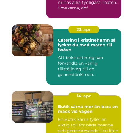
minns allra tydligast: maten.
Smakerna, dof...
23. apr
Catering i kristinehamn så
lyckas du med maten till
festen
Att boka catering kan
förvandla en vanlig
tillställning till en
genomtänkt och
minnesvärd upplevelse...
14. apr
Butik särna mer än bara en
mack vid vägen
En Butik Särna fyller en
viktig roll för både boende
och genomresande. I en liten