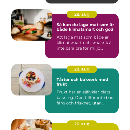
28. aug
Så kan du laga mat som är
både klimatsmart och god
Att laga mat som både är
klimatsmart och smakrik är
inte bara bra för miljö...
28. aug
Tårtor och bakverk med
frukt
Frukt har en självklar plats i
bakning. Den tillför inte bara
färg och friskhet, utan...
26. aug