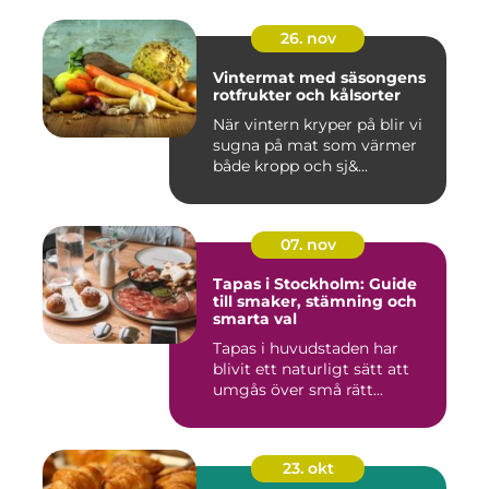
26. nov
Vintermat med säsongens
rotfrukter och kålsorter
När vintern kryper på blir vi
sugna på mat som värmer
både kropp och sj&...
07. nov
Tapas i Stockholm: Guide
till smaker, stämning och
smarta val
Tapas i huvudstaden har
blivit ett naturligt sätt att
umgås över små rätt...
23. okt