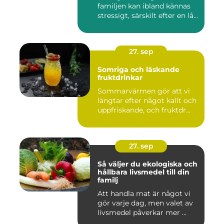
familjen kan ibland kännas
stressigt, särskilt efter en lå...
27. sep
Somriga och läskande
fruktdrinkar
Sommarvärmen gör att vi
längtar efter något kallt och
uppfriskande, och fruktdr...
27. sep
Så väljer du ekologiska och
hållbara livsmedel till din
familj
Att handla mat är något vi
gör varje dag, men valet av
livsmedel påverkar mer ...