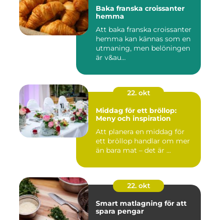
Baka franska croissanter
hemma
Att baka franska croissanter
hemma kan kännas som en
utmaning, men belöningen
är v&au...
22. okt
Middag för ett bröllop:
Meny och inspiration
Att planera en middag för
ett bröllop handlar om mer
än bara mat – det är ...
22. okt
Smart matlagning för att
spara pengar