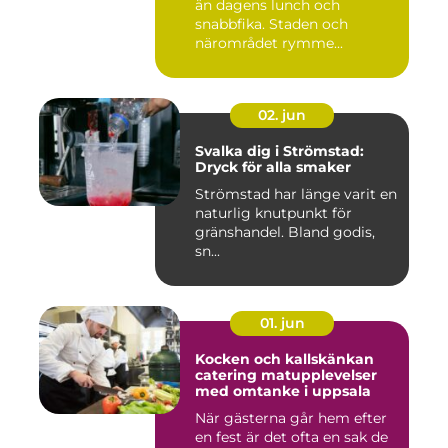
än dagens lunch och
snabbfika. Staden och
närområdet rymme...
02. jun
Svalka dig i Strömstad:
Dryck för alla smaker
Strömstad har länge varit en
naturlig knutpunkt för
gränshandel. Bland godis,
sn...
01. jun
Kocken och kallskänkan
catering matupplevelser
med omtanke i uppsala
När gästerna går hem efter
en fest är det ofta en sak de