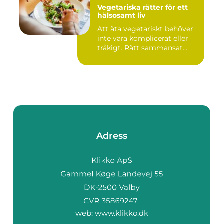
Vegetariska rätter för ett
hälsosamt liv
Att äta vegetariskt behöver
inte vara komplicerat eller
tråkigt. Rätt sammansat...
Adress
web:
www.klikko.dk