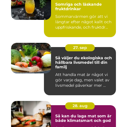
Somriga och läskande
fruktdrinkar
Sommarvärmen gör att vi
längtar efter något kallt och
uppfriskande, och fruktdr...
27. sep
Så väljer du ekologiska och
hållbara livsmedel till din
familj
Att handla mat är något vi
gör varje dag, men valet av
livsmedel påverkar mer ...
28. aug
Så kan du laga mat som är
både klimatsmart och god