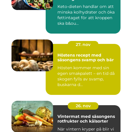
Keto-dieten handlar om att
minska kolhydrater och öka
fettintaget för att kroppen
ska b&ou...
27. nov
Höstens recept med
säsongens svamp och bär
Hösten kommer med sin
egen smakpalett – en tid då
skogen fylls av svamp,
buskarna d...
26. nov
Vintermat med säsongens
rotfrukter och kålsorter
När vintern kryper på blir vi