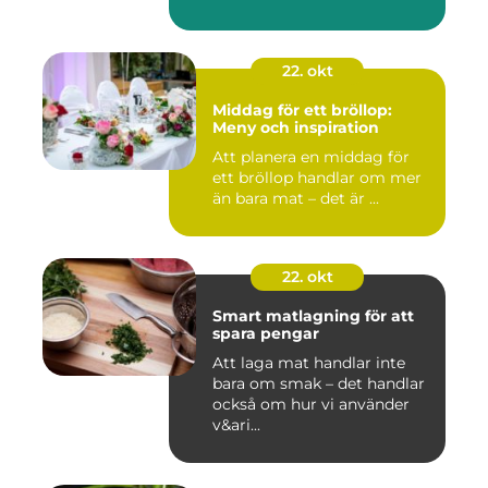
22. okt
Middag för ett bröllop:
Meny och inspiration
Att planera en middag för
ett bröllop handlar om mer
än bara mat – det är ...
22. okt
Smart matlagning för att
spara pengar
Att laga mat handlar inte
bara om smak – det handlar
också om hur vi använder
v&ari...