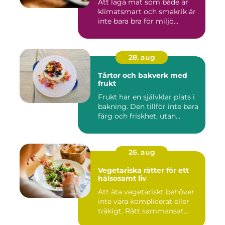
Att laga mat som både är
klimatsmart och smakrik är
inte bara bra för miljö...
28. aug
Tårtor och bakverk med
frukt
Frukt har en självklar plats i
bakning. Den tillför inte bara
färg och friskhet, utan...
26. aug
Vegetariska rätter för ett
hälsosamt liv
Att äta vegetariskt behöver
inte vara komplicerat eller
tråkigt. Rätt sammansat...