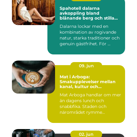
Spahotell dalarna
avkoppling bland
blånande berg och stilla
vatten
Dalarna lockar med en
kombination av rogivande
natur, starka traditioner och
genuin gästfrihet. För ...
09. jun
Mat i Arboga:
Smakupplevelser mellan
kanal, kultur och
småstadscharm
Mat Arboga handlar om mer
än dagens lunch och
snabbfika. Staden och
närområdet rymme...
02. jun