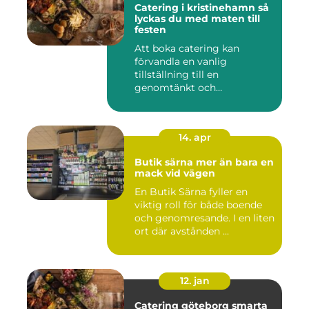
Catering i kristinehamn så
lyckas du med maten till
festen
Att boka catering kan
förvandla en vanlig
tillställning till en
genomtänkt och
minnesvärd upplevelse...
14. apr
Butik särna mer än bara en
mack vid vägen
En Butik Särna fyller en
viktig roll för både boende
och genomresande. I en liten
ort där avstånden ...
12. jan
Catering göteborg smarta