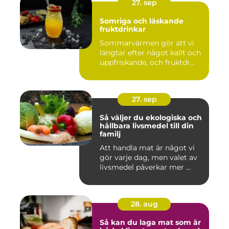
27. sep
Somriga och läskande
fruktdrinkar
Sommarvärmen gör att vi
längtar efter något kallt och
uppfriskande, och fruktdr...
27. sep
Så väljer du ekologiska och
hållbara livsmedel till din
familj
Att handla mat är något vi
gör varje dag, men valet av
livsmedel påverkar mer ...
28. aug
Så kan du laga mat som är