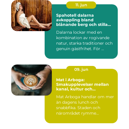
11. jun
Spahotell dalarna
avkoppling bland
blånande berg och stilla
vatten
Dalarna lockar med en
kombination av rogivande
natur, starka traditioner och
genuin gästfrihet. För ...
09. jun
Mat i Arboga:
Smakupplevelser mellan
kanal, kultur och
småstadscharm
Mat Arboga handlar om mer
än dagens lunch och
snabbfika. Staden och
närområdet rymme...