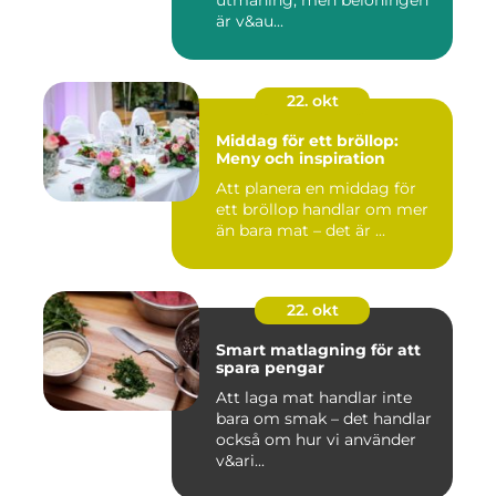
utmaning, men belöningen
är v&au...
22. okt
Middag för ett bröllop:
Meny och inspiration
Att planera en middag för
ett bröllop handlar om mer
än bara mat – det är ...
22. okt
Smart matlagning för att
spara pengar
Att laga mat handlar inte
bara om smak – det handlar
också om hur vi använder
v&ari...