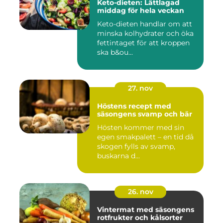
Keto-dieten: Lättlagad
middag för hela veckan
Keto-dieten handlar om att
minska kolhydrater och öka
fettintaget för att kroppen
ska b&ou...
27. nov
Höstens recept med
säsongens svamp och bär
Hösten kommer med sin
egen smakpalett – en tid då
skogen fylls av svamp,
buskarna d...
26. nov
Vintermat med säsongens
rotfrukter och kålsorter