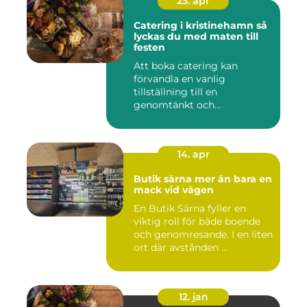
23. apr
Catering i kristinehamn så
lyckas du med maten till
festen
Att boka catering kan
förvandla en vanlig
tillställning till en
genomtänkt och
minnesvärd upplevelse...
14. apr
Butik särna mer än bara en
mack vid vägen
En Butik Särna fyller en
viktig roll för både boende
och genomresande. I en liten
ort där avstånden ...
12. jan