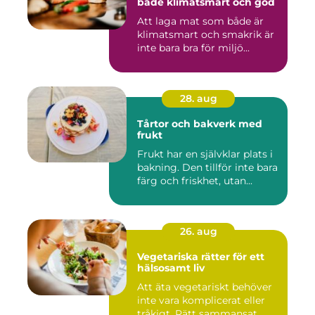
både klimatsmart och god
Att laga mat som både är
klimatsmart och smakrik är
inte bara bra för miljö...
28. aug
Tårtor och bakverk med
frukt
Frukt har en självklar plats i
bakning. Den tillför inte bara
färg och friskhet, utan...
26. aug
Vegetariska rätter för ett
hälsosamt liv
Att äta vegetariskt behöver
inte vara komplicerat eller
tråkigt. Rätt sammansat...