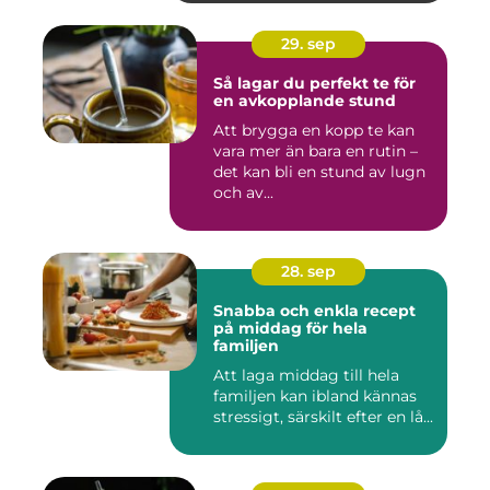
29. sep
Så lagar du perfekt te för
en avkopplande stund
Att brygga en kopp te kan
vara mer än bara en rutin –
det kan bli en stund av lugn
och av...
28. sep
Snabba och enkla recept
på middag för hela
familjen
Att laga middag till hela
familjen kan ibland kännas
stressigt, särskilt efter en lå...