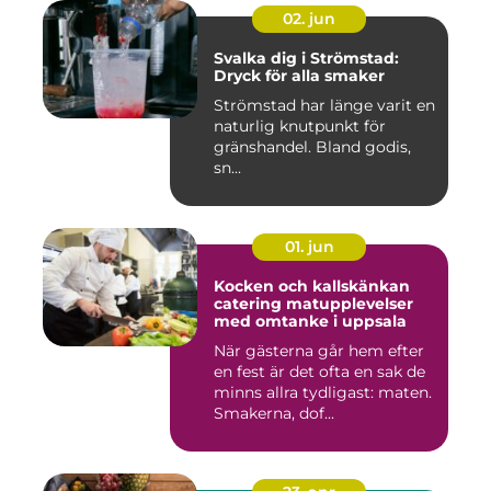
02. jun
Svalka dig i Strömstad:
Dryck för alla smaker
Strömstad har länge varit en
naturlig knutpunkt för
gränshandel. Bland godis,
sn...
01. jun
Kocken och kallskänkan
catering matupplevelser
med omtanke i uppsala
När gästerna går hem efter
en fest är det ofta en sak de
minns allra tydligast: maten.
Smakerna, dof...