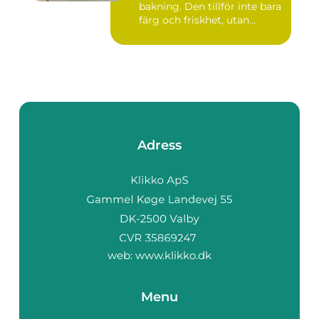
bakning. Den tillför inte bara
färg och friskhet, utan...
Adress
web:
www.klikko.dk
Menu