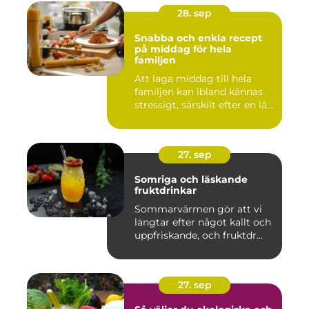
28. sep
Snabba och enkla recept
på middag för hela
familjen
Att laga middag till hela
familjen kan ibland kännas
stressigt, särskilt efter en lå...
27. sep
Somriga och läskande
fruktdrinkar
Sommarvärmen gör att vi
längtar efter något kallt och
uppfriskande, och fruktdr...
27. sep