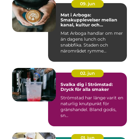
09. jun
Mat i Arboga:
Smakupplevelser mellan
kanal, kultur och
småstadscharm
Mat Arboga handlar om mer
än dagens lunch och
snabbfika. Staden och
närområdet rymme...
02. jun
Svalka dig i Strömstad:
Dryck för alla smaker
Strömstad har länge varit en
naturlig knutpunkt för
gränshandel. Bland godis,
sn...
01. jun