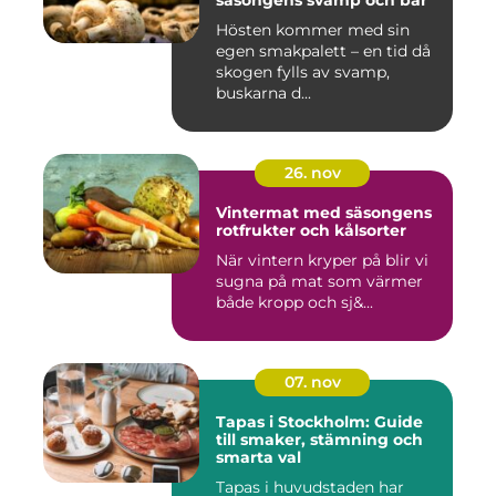
säsongens svamp och bär
Hösten kommer med sin
egen smakpalett – en tid då
skogen fylls av svamp,
buskarna d...
26. nov
Vintermat med säsongens
rotfrukter och kålsorter
När vintern kryper på blir vi
sugna på mat som värmer
både kropp och sj&...
07. nov
Tapas i Stockholm: Guide
till smaker, stämning och
smarta val
Tapas i huvudstaden har