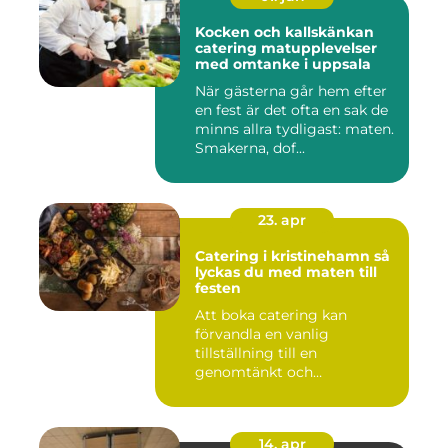
Kocken och kallskänkan
catering matupplevelser
med omtanke i uppsala
När gästerna går hem efter
en fest är det ofta en sak de
minns allra tydligast: maten.
Smakerna, dof...
23. apr
Catering i kristinehamn så
lyckas du med maten till
festen
Att boka catering kan
förvandla en vanlig
tillställning till en
genomtänkt och
minnesvärd upplevelse...
14. apr