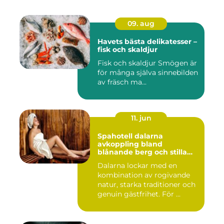
09. aug
Havets bästa delikatesser –
fisk och skaldjur
Fisk och skaldjur Smögen är
för många själva sinnebilden
av fräsch ma...
11. jun
Spahotell dalarna
avkoppling bland
blånande berg och stilla
vatten
Dalarna lockar med en
kombination av rogivande
natur, starka traditioner och
genuin gästfrihet. För ...