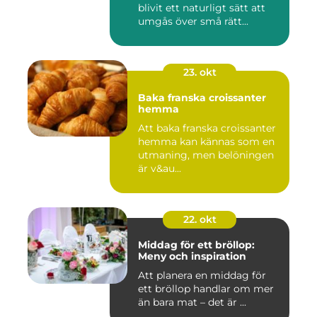
blivit ett naturligt sätt att
umgås över små rätt...
23. okt
Baka franska croissanter
hemma
Att baka franska croissanter
hemma kan kännas som en
utmaning, men belöningen
är v&au...
22. okt
Middag för ett bröllop:
Meny och inspiration
Att planera en middag för
ett bröllop handlar om mer
än bara mat – det är ...