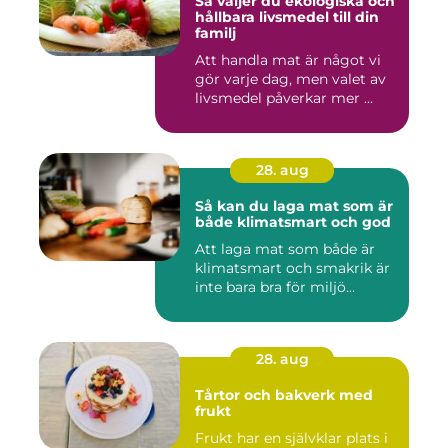
Så väljer du ekologiska och
hållbara livsmedel till din
familj
Att handla mat är något vi
gör varje dag, men valet av
livsmedel påverkar mer ...
28. aug
Så kan du laga mat som är
både klimatsmart och god
Att laga mat som både är
klimatsmart och smakrik är
inte bara bra för miljö...
28. aug
Tårtor och bakverk med
frukt
Frukt har en självklar plats i