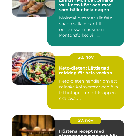
Lunch i Mölndal: Smarta
val, korta köer och mat
som håller hela dagen
Mölndal rymmer allt från
snabb salladsbar till
omtänksam husman.
Kontorsfolket vill ...
28. nov
Keto-dieten: Lättlagad
middag för hela veckan
Keto-dieten handlar om att
minska kolhydrater och öka
fettintaget för att kroppen
ska b&ou...
27. nov
Höstens recept med