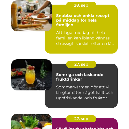
28. sep
Snabba och enkla recept
på middag för hela
familjen
Att laga middag till hela
familjen kan ibland kännas
stressigt, särskilt efter en lå...
27. sep
Somriga och läskande
fruktdrinkar
Sommarvärmen gör att vi
längtar efter något kallt och
uppfriskande, och fruktdr...
27. sep