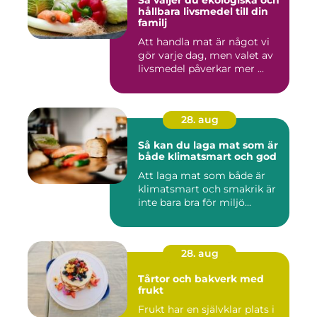
Så väljer du ekologiska och
hållbara livsmedel till din
familj
Att handla mat är något vi
gör varje dag, men valet av
livsmedel påverkar mer ...
28. aug
Så kan du laga mat som är
både klimatsmart och god
Att laga mat som både är
klimatsmart och smakrik är
inte bara bra för miljö...
28. aug
Tårtor och bakverk med
frukt
Frukt har en självklar plats i