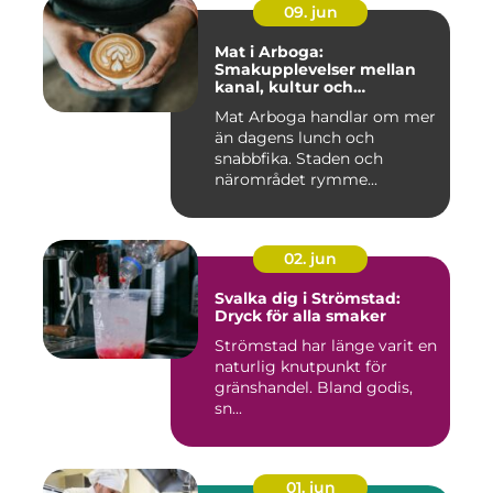
09. jun
Mat i Arboga:
Smakupplevelser mellan
kanal, kultur och
småstadscharm
Mat Arboga handlar om mer
än dagens lunch och
snabbfika. Staden och
närområdet rymme...
02. jun
Svalka dig i Strömstad:
Dryck för alla smaker
Strömstad har länge varit en
naturlig knutpunkt för
gränshandel. Bland godis,
sn...
01. jun