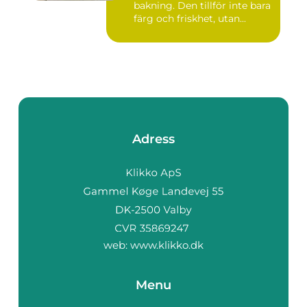
bakning. Den tillför inte bara
färg och friskhet, utan...
Adress
web:
www.klikko.dk
Menu