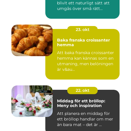
blivit ett naturligt sätt att
umgås över små rätt...
23. okt
Baka franska croissanter
hemma
Att baka franska croissanter
hemma kan kännas som en
utmaning, men belöningen
är v&au...
22. okt
Middag för ett bröllop:
Meny och inspiration
Att planera en middag för
ett bröllop handlar om mer
än bara mat – det är ...