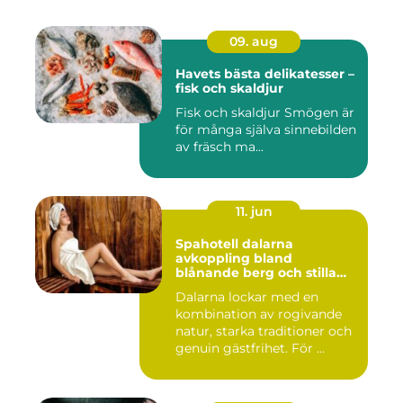
09. aug
Havets bästa delikatesser –
fisk och skaldjur
Fisk och skaldjur Smögen är
för många själva sinnebilden
av fräsch ma...
11. jun
Spahotell dalarna
avkoppling bland
blånande berg och stilla
vatten
Dalarna lockar med en
kombination av rogivande
natur, starka traditioner och
genuin gästfrihet. För ...