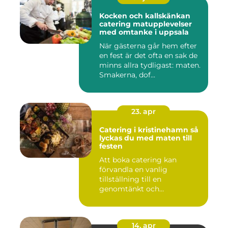
Kocken och kallskänkan
catering matupplevelser
med omtanke i uppsala
När gästerna går hem efter
en fest är det ofta en sak de
minns allra tydligast: maten.
Smakerna, dof...
23. apr
Catering i kristinehamn så
lyckas du med maten till
festen
Att boka catering kan
förvandla en vanlig
tillställning till en
genomtänkt och
minnesvärd upplevelse...
14. apr