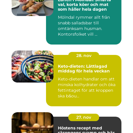
val, korta köer och mat
som håller hela dagen
Mölndal rymmer allt från
snabb salladsbar till
omtänksam husman.
Kontorsfolket vill ...
28. nov
Keto-dieten: Lättlagad
middag för hela veckan
Keto-dieten handlar om att
minska kolhydrater och öka
fettintaget för att kroppen
ska b&ou...
27. nov
Höstens recept med
säsongens svamp och bär