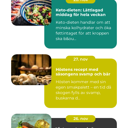
Keto-dieten: Lättlagad
middag för hela veckan
Keto-dieten handlar om att
minska kolhydrater och öka
fettintaget för att kroppen
ska b&ou...
27. nov
Höstens recept med
säsongens svamp och bär
Hösten kommer med sin
egen smakpalett – en tid då
skogen fylls av svamp,
buskarna d...
26. nov