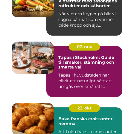
Vintermat med säsongens
rotfrukter och kålsorter
När vintern kryper på blir vi
sugna på mat som värmer
både kropp och sj&...
07. nov
Tapas i Stockholm: Guide
till smaker, stämning och
smarta val
Tapas i huvudstaden har
blivit ett naturligt sätt att
umgås över små rätt...
23. okt
Baka franska croissanter
hemma
Att baka franska croissanter