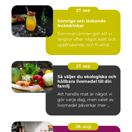
27. sep
Somriga och läskande
fruktdrinkar
Sommarvärmen gör att vi
längtar efter något kallt och
uppfriskande, och fruktdr...
27. sep
Så väljer du ekologiska och
hållbara livsmedel till din
familj
Att handla mat är något vi
gör varje dag, men valet av
livsmedel påverkar mer ...
28. aug