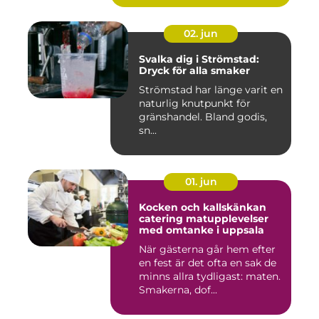
02. jun
Svalka dig i Strömstad:
Dryck för alla smaker
Strömstad har länge varit en
naturlig knutpunkt för
gränshandel. Bland godis,
sn...
01. jun
Kocken och kallskänkan
catering matupplevelser
med omtanke i uppsala
När gästerna går hem efter
en fest är det ofta en sak de
minns allra tydligast: maten.
Smakerna, dof...