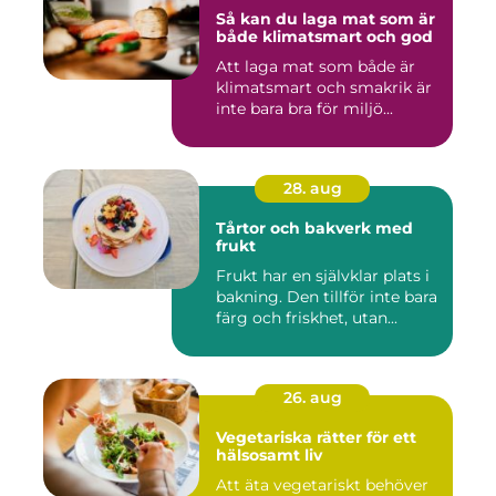
Så kan du laga mat som är
både klimatsmart och god
Att laga mat som både är
klimatsmart och smakrik är
inte bara bra för miljö...
28. aug
Tårtor och bakverk med
frukt
Frukt har en självklar plats i
bakning. Den tillför inte bara
färg och friskhet, utan...
26. aug
Vegetariska rätter för ett
hälsosamt liv
Att äta vegetariskt behöver