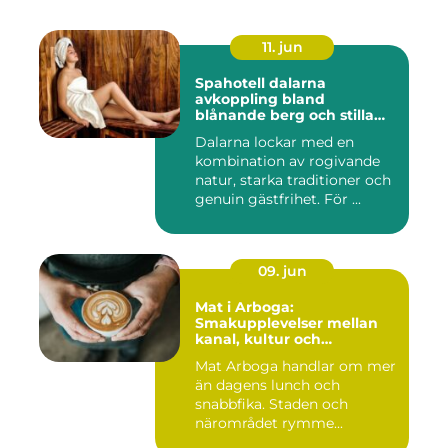
11. jun
Spahotell dalarna
avkoppling bland
blånande berg och stilla
vatten
Dalarna lockar med en
kombination av rogivande
natur, starka traditioner och
genuin gästfrihet. För ...
09. jun
Mat i Arboga:
Smakupplevelser mellan
kanal, kultur och
småstadscharm
Mat Arboga handlar om mer
än dagens lunch och
snabbfika. Staden och
närområdet rymme...