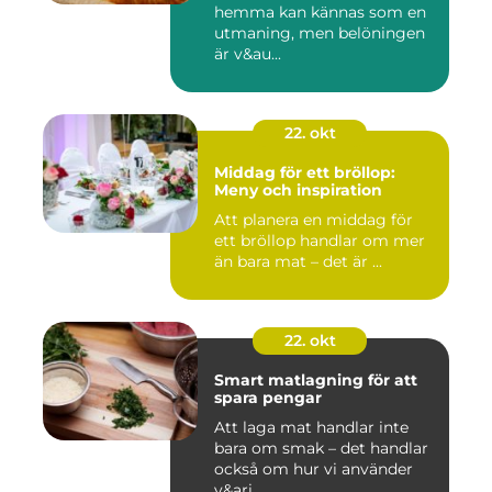
hemma kan kännas som en
utmaning, men belöningen
är v&au...
22. okt
Middag för ett bröllop:
Meny och inspiration
Att planera en middag för
ett bröllop handlar om mer
än bara mat – det är ...
22. okt
Smart matlagning för att
spara pengar
Att laga mat handlar inte
bara om smak – det handlar
också om hur vi använder
v&ari...