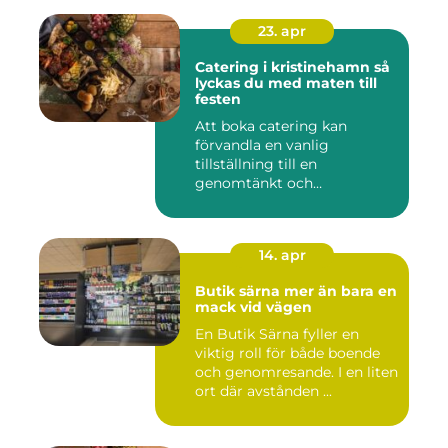
23. apr
Catering i kristinehamn så
lyckas du med maten till
festen
Att boka catering kan
förvandla en vanlig
tillställning till en
genomtänkt och
minnesvärd upplevelse...
14. apr
Butik särna mer än bara en
mack vid vägen
En Butik Särna fyller en
viktig roll för både boende
och genomresande. I en liten
ort där avstånden ...