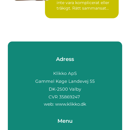
inte vara komplicerat eller
tråkigt. Rätt sammansat...
Adress
web:
www.klikko.dk
Menu