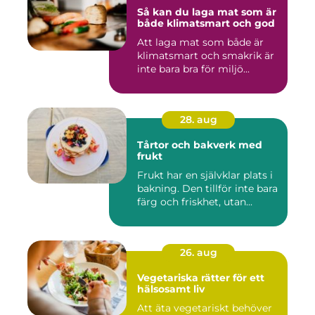
Så kan du laga mat som är
både klimatsmart och god
Att laga mat som både är
klimatsmart och smakrik är
inte bara bra för miljö...
28. aug
Tårtor och bakverk med
frukt
Frukt har en självklar plats i
bakning. Den tillför inte bara
färg och friskhet, utan...
26. aug
Vegetariska rätter för ett
hälsosamt liv
Att äta vegetariskt behöver