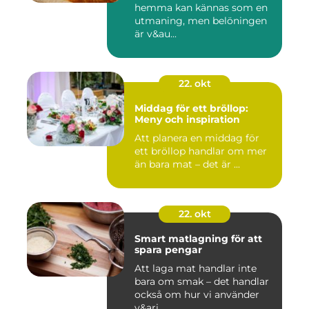
hemma kan kännas som en
utmaning, men belöningen
är v&au...
22. okt
Middag för ett bröllop:
Meny och inspiration
Att planera en middag för
ett bröllop handlar om mer
än bara mat – det är ...
22. okt
Smart matlagning för att
spara pengar
Att laga mat handlar inte
bara om smak – det handlar
också om hur vi använder
v&ari...