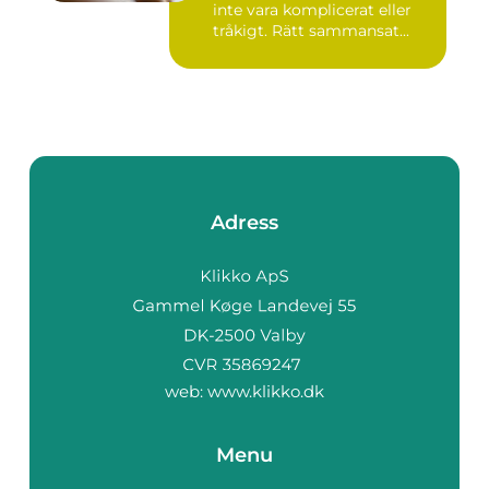
inte vara komplicerat eller
tråkigt. Rätt sammansat...
Adress
web:
www.klikko.dk
Menu