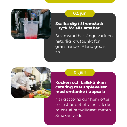
02. jun
Svalka dig i Strömstad:
Dryck för alla smaker
Strömstad har länge varit en
naturlig knutpunkt för
gränshandel. Bland godis,
sn...
01. jun
Kocken och kallskänkan
catering matupplevelser
med omtanke i uppsala
När gästerna går hem efter
en fest är det ofta en sak de
minns allra tydligast: maten.
Smakerna, dof...