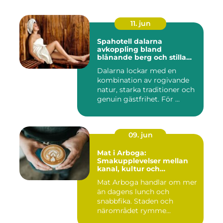
11. jun
Spahotell dalarna
avkoppling bland
blånande berg och stilla
vatten
Dalarna lockar med en
kombination av rogivande
natur, starka traditioner och
genuin gästfrihet. För ...
09. jun
Mat i Arboga:
Smakupplevelser mellan
kanal, kultur och
småstadscharm
Mat Arboga handlar om mer
än dagens lunch och
snabbfika. Staden och
närområdet rymme...