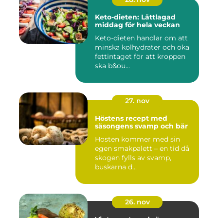
Keto-dieten: Lättlagad
middag för hela veckan
Keto-dieten handlar om att
minska kolhydrater och öka
fettintaget för att kroppen
ska b&ou...
27. nov
Höstens recept med
säsongens svamp och bär
Hösten kommer med sin
egen smakpalett – en tid då
skogen fylls av svamp,
buskarna d...
26. nov