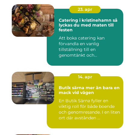
23. apr
Catering i kristinehamn så
lyckas du med maten till
festen
Att boka catering kan
förvandla en vanlig
tillställning till en
genomtänkt och
minnesvärd upplevelse...
14. apr
Butik särna mer än bara en
mack vid vägen
En Butik Särna fyller en
viktig roll för både boende
och genomresande. I en liten
ort där avstånden ...