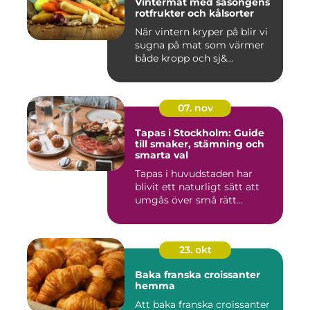
Vintermat med säsongens
rotfrukter och kålsorter
När vintern kryper på blir vi
sugna på mat som värmer
både kropp och sj&...
07. nov
Tapas i Stockholm: Guide
till smaker, stämning och
smarta val
Tapas i huvudstaden har
blivit ett naturligt sätt att
umgås över små rätt...
23. okt
Baka franska croissanter
hemma
Att baka franska croissanter