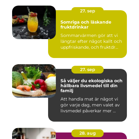
27. sep
Somriga och läskande
fruktdrinkar
Sommarvärmen gör att vi
längtar efter något kallt och
uppfriskande, och fruktdr...
27. sep
Så väljer du ekologiska och
hållbara livsmedel till din
familj
Att handla mat är något vi
gör varje dag, men valet av
livsmedel påverkar mer ...
28. aug