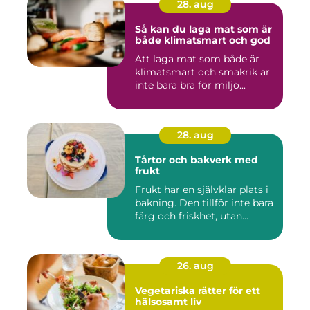
28. aug
Så kan du laga mat som är
både klimatsmart och god
Att laga mat som både är
klimatsmart och smakrik är
inte bara bra för miljö...
28. aug
Tårtor och bakverk med
frukt
Frukt har en självklar plats i
bakning. Den tillför inte bara
färg och friskhet, utan...
26. aug
Vegetariska rätter för ett
hälsosamt liv