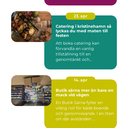
23. apr
Catering i kristinehamn så
lyckas du med maten till
festen
Att boka catering kan
förvandla en vanlig
tillställning till en
genomtänkt och
minnesvärd upplevelse...
14. apr
Butik särna mer än bara en
mack vid vägen
En Butik Särna fyller en
viktig roll för både boende
och genomresande. I en liten
ort där avstånden ...