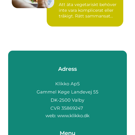
Att äta vegetariskt behöver
inte vara komplicerat eller
tråkigt. Rätt sammansat...
Adress
web:
www.klikko.dk
Menu