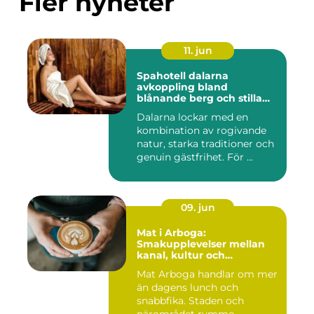
Fler nyheter
11. jun
Spahotell dalarna
avkoppling bland
blånande berg och stilla
vatten
Dalarna lockar med en
kombination av rogivande
natur, starka traditioner och
genuin gästfrihet. För ...
09. jun
Mat i Arboga:
Smakupplevelser mellan
kanal, kultur och
småstadscharm
Mat Arboga handlar om mer
än dagens lunch och
snabbfika. Staden och