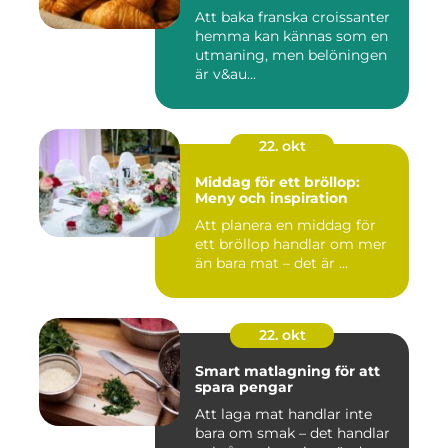
Att baka franska croissanter
hemma kan kännas som en
utmaning, men belöningen
är v&au...
22. okt
Middag för ett bröllop:
Meny och inspiration
Att planera en middag för
ett bröllop handlar om mer
än bara mat – det är ...
22. okt
Smart matlagning för att
spara pengar
Att laga mat handlar inte
bara om smak – det handlar