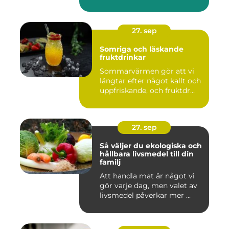
27. sep
Somriga och läskande
fruktdrinkar
Sommarvärmen gör att vi
längtar efter något kallt och
uppfriskande, och fruktdr...
27. sep
Så väljer du ekologiska och
hållbara livsmedel till din
familj
Att handla mat är något vi
gör varje dag, men valet av
livsmedel påverkar mer ...