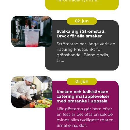
närområdet rymme...
02. jun
Svalka dig i Strömstad:
Dryck för alla smaker
Strömstad har länge varit en
naturlig knutpunkt för
gränshandel. Bland godis,
sn...
01. jun
Kocken och kallskänkan
catering matupplevelser
med omtanke i uppsala
När gästerna går hem efter
en fest är det ofta en sak de
minns allra tydligast: maten.
Smakerna, dof...