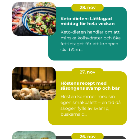
28. nov
Keto-dieten: Lättlagad
middag för hela veckan
Keto-dieten handlar om att
minska kolhydrater och öka
fettintaget för att kroppen
ska b&ou...
27. nov
Höstens recept med
säsongens svamp och bär
Hösten kommer med sin
egen smakpalett – en tid då
skogen fylls av svamp,
buskarna d...
26. nov