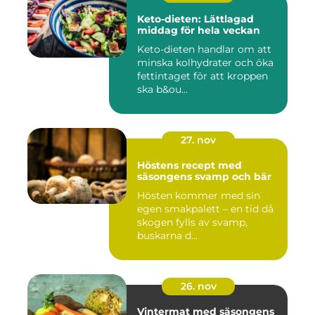
Keto-dieten: Lättlagad
middag för hela veckan
Keto-dieten handlar om att
minska kolhydrater och öka
fettintaget för att kroppen
ska b&ou...
27. nov
Höstens recept med
säsongens svamp och bär
Hösten kommer med sin
egen smakpalett – en tid då
skogen fylls av svamp,
buskarna d...
26. nov
Vintermat med säsongens