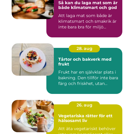
Så kan du laga mat som är
både klimatsmart och god
Att laga mat som både är
klimatsmart och smakrik är
inte bara bra för miljö...
28. aug
Tårtor och bakverk med
frukt
Frukt har en självklar plats i
bakning. Den tillför inte bara
färg och friskhet, utan...
26. aug
Vegetariska rätter för ett
hälsosamt liv
Att äta vegetariskt behöver