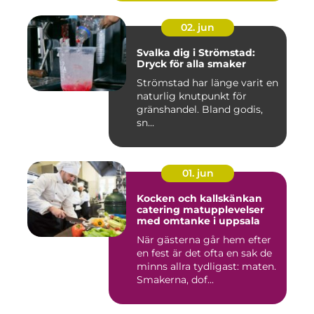
02. jun
Svalka dig i Strömstad:
Dryck för alla smaker
Strömstad har länge varit en
naturlig knutpunkt för
gränshandel. Bland godis,
sn...
01. jun
Kocken och kallskänkan
catering matupplevelser
med omtanke i uppsala
När gästerna går hem efter
en fest är det ofta en sak de
minns allra tydligast: maten.
Smakerna, dof...