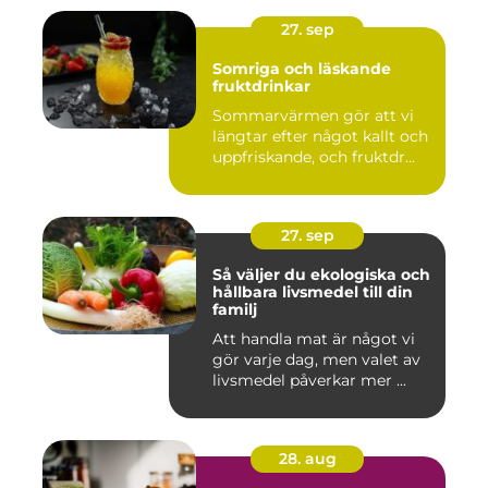
27. sep
Somriga och läskande
fruktdrinkar
Sommarvärmen gör att vi
längtar efter något kallt och
uppfriskande, och fruktdr...
27. sep
Så väljer du ekologiska och
hållbara livsmedel till din
familj
Att handla mat är något vi
gör varje dag, men valet av
livsmedel påverkar mer ...
28. aug