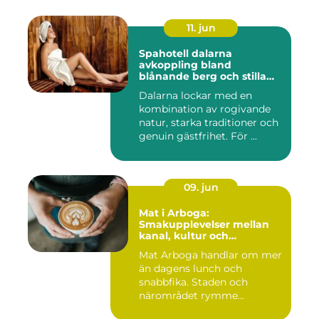
11. jun
Spahotell dalarna
avkoppling bland
blånande berg och stilla
vatten
Dalarna lockar med en
kombination av rogivande
natur, starka traditioner och
genuin gästfrihet. För ...
09. jun
Mat i Arboga:
Smakupplevelser mellan
kanal, kultur och
småstadscharm
Mat Arboga handlar om mer
än dagens lunch och
snabbfika. Staden och
närområdet rymme...