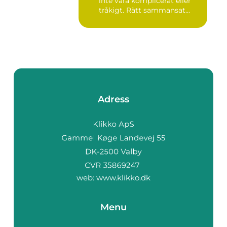
inte vara komplicerat eller
tråkigt. Rätt sammansat...
Adress
web:
www.klikko.dk
Menu