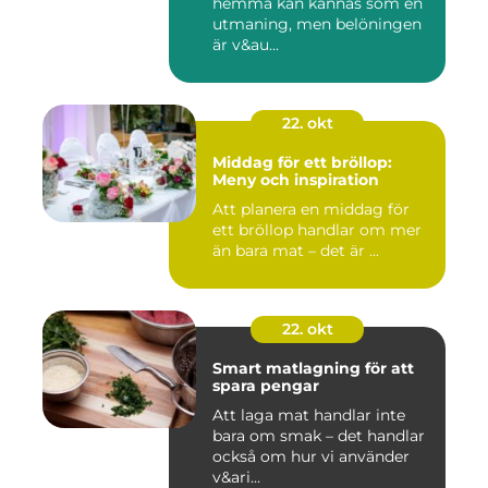
hemma kan kännas som en
utmaning, men belöningen
är v&au...
22. okt
Middag för ett bröllop:
Meny och inspiration
Att planera en middag för
ett bröllop handlar om mer
än bara mat – det är ...
22. okt
Smart matlagning för att
spara pengar
Att laga mat handlar inte
bara om smak – det handlar
också om hur vi använder
v&ari...