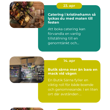
23. apr
Catering i kristinehamn så
lyckas du med maten till
festen
Att boka catering kan
förvandla en vanlig
tillställning till en
genomtänkt och
minnesvärd upplevelse...
14. apr
Butik särna mer än bara en
mack vid vägen
En Butik Särna fyller en
viktig roll för både boende
och genomresande. I en liten
ort där avstånden ...