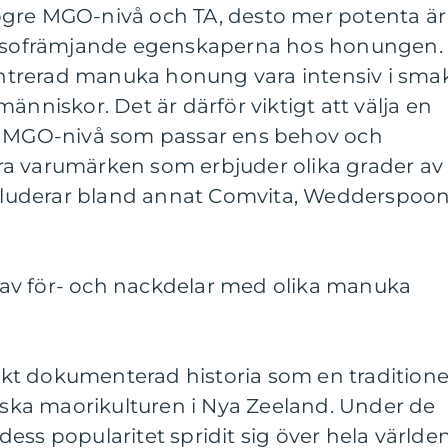
ögre MGO-nivå och TA, desto mer potenta är
hälsofrämjande egenskaperna hos honungen.
trerad manuka honung vara intensiv i sma
änniskor. Det är därför viktigt att välja en
MGO-nivå som passar ens behov och
a varumärken som erbjuder olika grader av
luderar bland annat Comvita, Wedderspoo
av för- och nackdelar med olika manuka
t dokumenterad historia som en traditione
ka maorikulturen i Nya Zeeland. Under de
ess popularitet spridit sig över hela världe