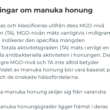
tningar om manuka honung
 och klassificeras utifrån dess MGO-nivå
en (TA). MGO-nivån mäts vanligtvis i milligra
 indikerar den specifika mängden
Totala aktivitetsgraden (TA) mäts i enligt en
a antibakteriella aktiviteten i honungen. De
högre MGO-nivå och TA inte alltid betyder
k. Valet av manuka honung bör vara baserat 
och de önskade hälsofördelarna.
ka manuka honung skiljer sig från varandra
manuka honungsgrader ligger främst i deras