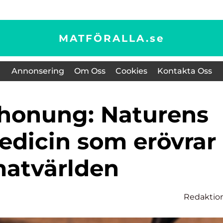
MATFÖRALLA.
se
Annonsering
Om Oss
Cookies
Kontakta Oss
edicin som erövrar
atvärlden
Redaktio