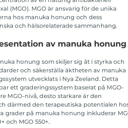
entration av en naturlig antibakteriell
oxal (MGO). MGO är ansvarig för de unika
erna hos manuka honung och dess
nska och hälsorelaterade sammanhang.
resentation av manuka honung
anuka honung som skiljer sig åt i styrka och
tandarder och säkerställa äktheten av manuka
gssystem utvecklats i Nya Zeeland. Detta
ämpar ett graderingssystem baserat på MGO-
re MGO-nivå, desto starkare är den
 och därmed den terapeutiska potentialen ho
a grader på manuka honung inkluderar M
0+ och MGO 550+.