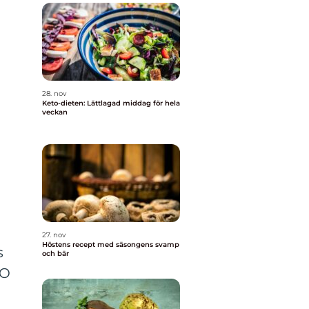
28. nov
Keto-dieten: Lättlagad middag för hela
veckan
27. nov
Höstens recept med säsongens svamp
s
och bär
GO