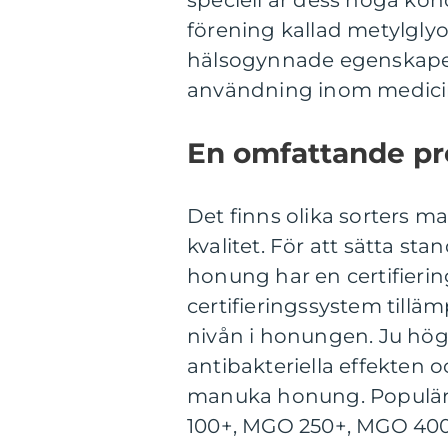
speciell är dess höga konc
förening kallad metylgly
hälsogynnade egenskap
användning inom medici
En omfattande p
Det finns olika sorters m
kvalitet. För att sätta s
honung har en certifierin
certifieringssystem till
nivån i honungen. Ju hög
antibakteriella effekten
manuka honung. Populär
100+, MGO 250+, MGO 40