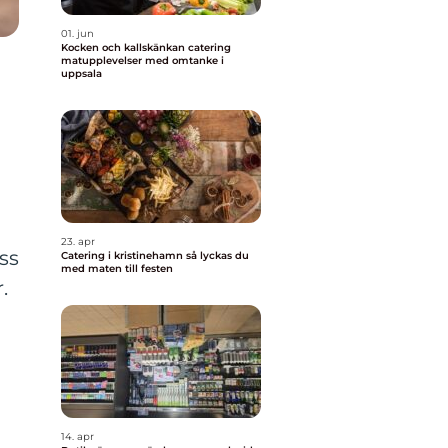
01. jun
Kocken och kallskänkan catering
matupplevelser med omtanke i
uppsala
I
23. apr
ss
Catering i kristinehamn så lyckas du
med maten till festen
.
14. apr