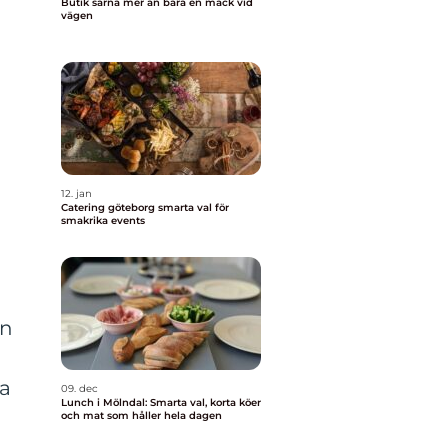
Butik särna mer än bara en mack vid
vägen
12. jan
Catering göteborg smarta val för
smakrika events
an
ka
09. dec
Lunch i Mölndal: Smarta val, korta köer
och mat som håller hela dagen