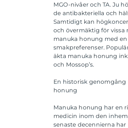
MGO-nivåer och TA. Ju h
de antibakteriella och 
Samtidigt kan högkoncen
och övermäktig för vissa m
manuka honung med en 
smakpreferenser. Populär
äkta manuka honung ink
och Mossop’s.
En historisk genomgång 
honung
Manuka honung har en rik
medicin inom den inhems
senaste decennierna har d