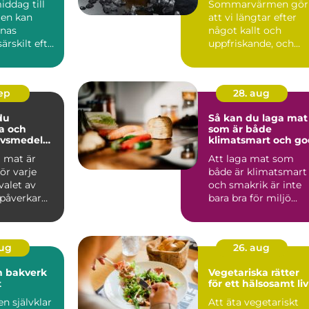
iddag till
Sommarvärmen gör
jen kan
att vi längtar efter
nnas
något kallt och
särskilt efter
uppfriskande, och
fruktdr...
sep
28. aug
du
Så kan du laga mat
a och
som är både
livsmedel
klimatsmart och go
milj
a mat är
Att laga mat som
ör varje
både är klimatsmart
valet av
och smakrik är inte
 påverkar
bara bra för miljö...
aug
26. aug
h bakverk
Vegetariska rätter
t
för ett hälsosamt liv
en självklar
Att äta vegetariskt