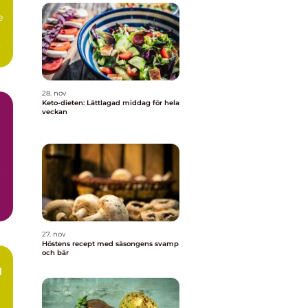
e
28. nov
Keto-dieten: Lättlagad middag för hela
veckan
r
27. nov
Höstens recept med säsongens svamp
och bär
d