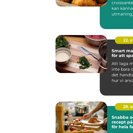
croissan
kan känna
utmaning
belöningen
22. 
Smart ma
för att s
Att laga 
inte bara
det handl
hur vi an
v&ari...
28. 
Snabba o
recept p
för hela f