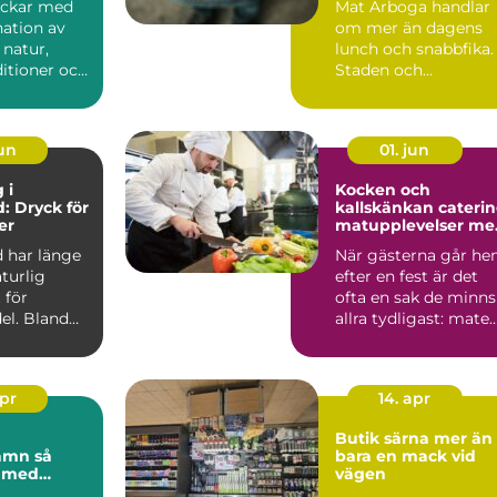
ockar med
Mat Arboga handlar
ation av
om mer än dagens
 natur,
lunch och snabbfika.
ditioner och
Staden och
tfrihet. För
närområdet rymme..
jun
01. jun
 i
Kocken och
: Dryck för
kallskänkan cateri
er
matupplevelser me
omtanke i uppsala
 har länge
När gästerna går h
aturlig
efter en fest är det
 för
ofta en sak de minns
el. Bland
allra tydligast: maten
Smakerna, dof...
apr
14. apr
Butik särna mer än
mn så
bara en mack vid
u med
vägen
 festen