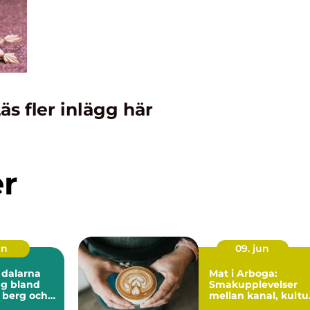
äs fler inlägg här
er
un
09. jun
 dalarna
Mat i Arboga:
ng bland
Smakupplevelser
 berg och
mellan kanal, kultu
ten
och småstadschar