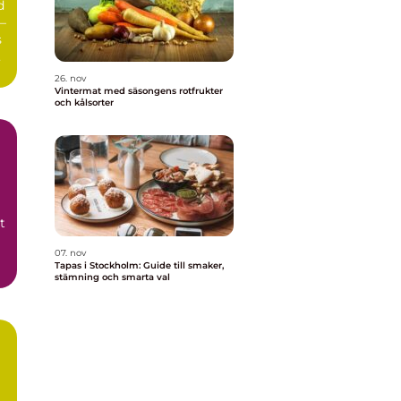
d
–
s
26. nov
Vintermat med säsongens rotfrukter
och kålsorter
t
07. nov
Tapas i Stockholm: Guide till smaker,
stämning och smarta val