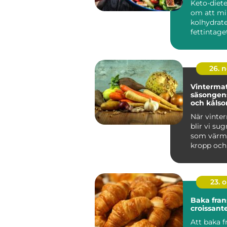
Keto-diet
om att mi
kolhydrat
fettintaget
kroppen sk
26. 
Vinterma
säsongens
och kålso
När vinter
blir vi su
som värm
kropp och s
23. 
Baka fran
croissan
Att baka f