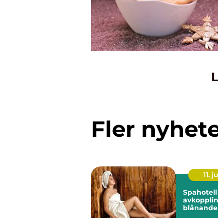
L
Fler nyhet
11. j
Spahotell
avkoppli
blånande
stilla vat