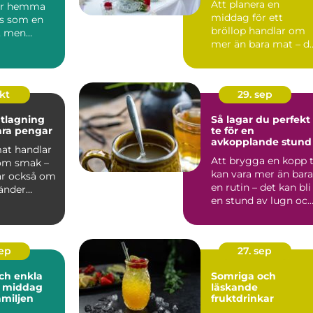
Att planera en
ter hemma
middag för ett
s som en
bröllop handlar om
, men
mer än bara mat – d
 är v&au...
är ...
okt
29. sep
tlagning
Så lagar du perfekt
para pengar
te för en
avkopplande stund
mat handlar
Att brygga en kopp 
 om smak –
kan vara mer än bara
ar också om
en rutin – det kan bli
vänder
en stund av lugn oc
av...
sep
27. sep
ch enkla
Somriga och
å middag
läskande
amiljen
fruktdrinkar