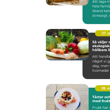
Att laga m
hela famil
ibland kä
stressigt, 
en lå...
27. 
Så väljer 
ekologisk
hållbara 
till din fa
Att handl
något vi g
dag, men 
livsmedel
mer ...
28. 
Tårtor oc
med fruk
Frukt har 