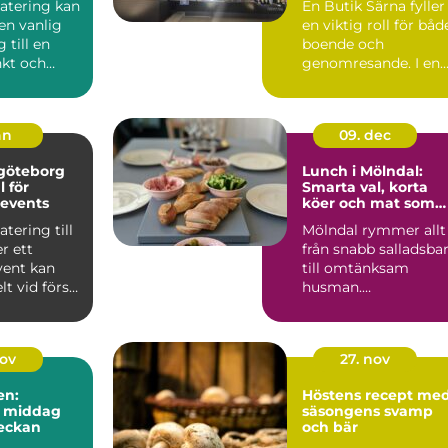
catering kan
En Butik Särna fyller
en vanlig
en viktig roll för båd
g till en
boende och
kt och
genomresande. I en
rd
liten ort där
..
avstånden ...
an
09. dec
 göteborg
Lunch i Mölndal:
l för
Smarta val, korta
 events
köer och mat som
håller hela dagen
atering till
Mölndal rymmer allt
er ett
från snabb salladsba
vent kan
till omtänksam
lt vid första
husman.
n när ...
Kontorsfolket vill ...
nov
27. nov
en:
Höstens recept me
d middag
säsongens svamp
veckan
och bär