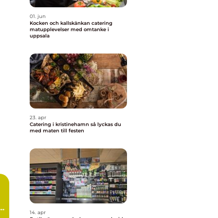
01. jun
Kocken och kallskänkan catering
matupplevelser med omtanke i
uppsala
23. apr
Catering i kristinehamn så lyckas du
med maten till festen
r
14. apr
m