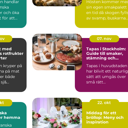
en handlar
Hösten kommer me
nska
sin egen smakpalett 
er och öka
en tid då skogen fyll
 för att
av svamp, buskarna
a b&ou...
d...
nov
07. nov
t med
Tapas i Stockholm:
 rotfrukter
Guide till smaker,
rter
stämning och
smarta val
n kryper på
Tapas i huvudstaden
gna på mat
har blivit ett naturlig
er både
sätt att umgås över
j&...
små rätt...
okt
22. okt
ska
Middag för ett
ter hemma
bröllop: Meny och
inspiration
ranska