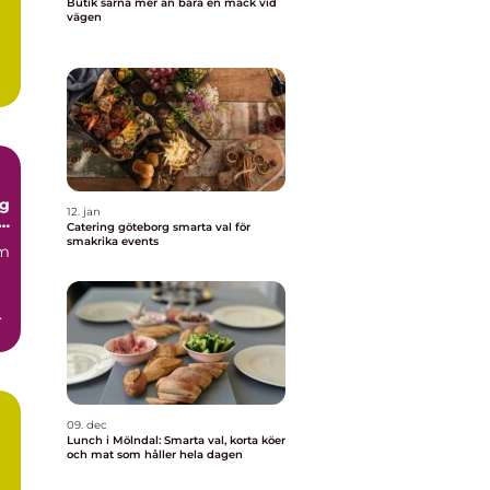
Butik särna mer än bara en mack vid
vägen
.
ng
12. jan
d
Catering göteborg smarta val för
smakrika events
em
.
09. dec
Lunch i Mölndal: Smarta val, korta köer
och mat som håller hela dagen