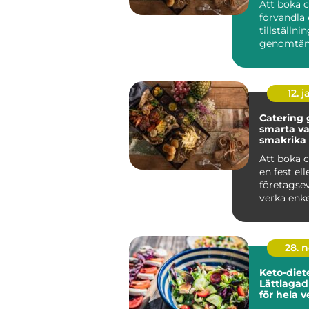
Att boka 
förvandla 
tillställnin
genomtän
minnesvä
upplevelse.
12. j
Catering
smarta va
smakrika
Att boka c
en fest ell
företagse
verka enke
anblick. Me
28. 
Keto-diet
Lättlaga
för hela 