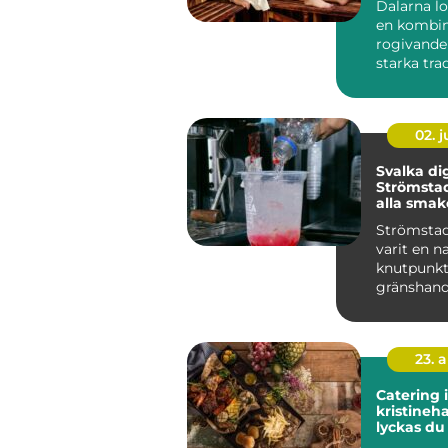
Dalarna l
en kombin
rogivande
starka tra
genuin gäs
...
02. 
Svalka dig
Strömstad
alla smak
Strömstad
varit en n
knutpunkt
gränshand
godis, sn...
23. 
Catering i
kristineha
lyckas d
maten till