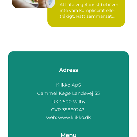
Att äta vegetariskt behöver
inte vara komplicerat eller
tråkigt. Rätt sammansat...
Adress
web:
www.klikko.dk
Menu