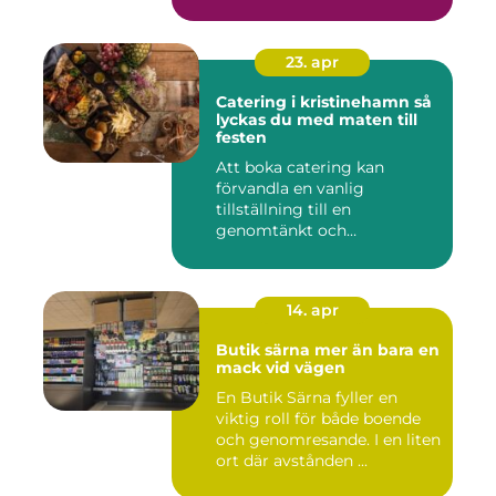
23. apr
Catering i kristinehamn så
lyckas du med maten till
festen
Att boka catering kan
förvandla en vanlig
tillställning till en
genomtänkt och
minnesvärd upplevelse...
14. apr
Butik särna mer än bara en
mack vid vägen
En Butik Särna fyller en
viktig roll för både boende
och genomresande. I en liten
ort där avstånden ...