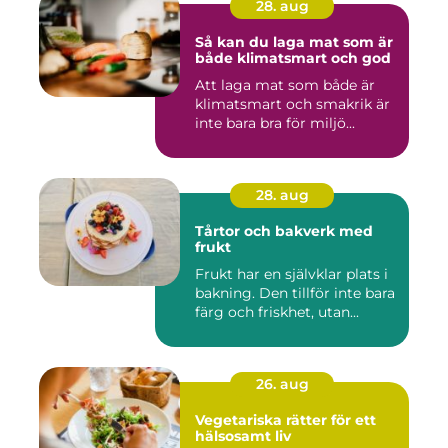
28. aug
Så kan du laga mat som är
både klimatsmart och god
Att laga mat som både är
klimatsmart och smakrik är
inte bara bra för miljö...
28. aug
Tårtor och bakverk med
frukt
Frukt har en självklar plats i
bakning. Den tillför inte bara
färg och friskhet, utan...
26. aug
Vegetariska rätter för ett
hälsosamt liv