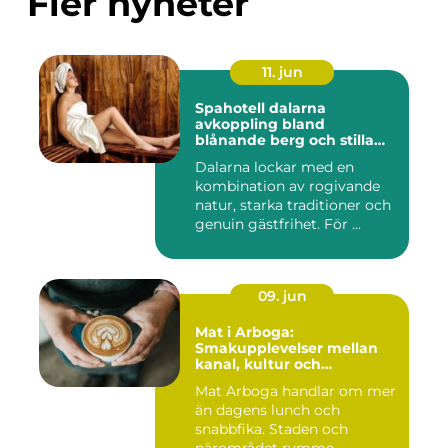
Fler nyheter
11. jun
Spahotell dalarna
avkoppling bland
blånande berg och stilla
vatten
Dalarna lockar med en
kombination av rogivande
natur, starka traditioner och
genuin gästfrihet. För ...
09. jun
Mat i Arboga:
Smakupplevelser mellan
kanal, kultur och
småstadscharm
Mat Arboga handlar om mer
än dagens lunch och
snabbfika. Staden och