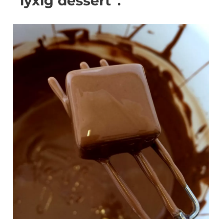
”lyxig dessert”.