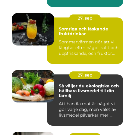
27. sep
Somriga och läskande
fruktdrinkar
Sommarvärmen gör att vi
längtar efter något kallt och
uppfriskande, och fruktdr...
27. sep
Så väljer du ekologiska och
hållbara livsmedel till din
familj
Att handla mat är något vi
gör varje dag, men valet av
livsmedel påverkar mer ...