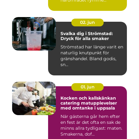
närområdet rymme...
02. jun
Svalka dig i Strömstad:
Dryck för alla smaker
Strömstad har länge varit en
naturlig knutpunkt för
gränshandel. Bland godis,
sn...
01. jun
Kocken och kallskänkan
catering matupplevelser
med omtanke i uppsala
När gästerna går hem efter
en fest är det ofta en sak de
minns allra tydligast: maten.
Smakerna, dof...