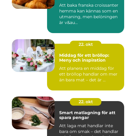
Att baka franska croissanter
hemma kan kännas som en
utmaning, men belöningen
är v&au...
22. okt
Middag för ett bröllop:
Meny och inspiration
Att planera en middag för
ett bröllop handlar om mer
än bara mat – det är ...
22. okt
Smart matlagning för att
spara pengar
Att laga mat handlar inte
bara om smak – det handlar