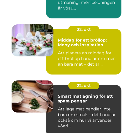
utmaning, men belöningen
är v&au...
22. okt
Middag för ett bröllop:
Meny och inspiration
Att planera en middag för
ett bröllop handlar om mer
än bara mat – det är ...
22. okt
Smart matlagning för att
spara pengar
Att laga mat handlar inte
bara om smak – det handlar
också om hur vi använder
v&ari...