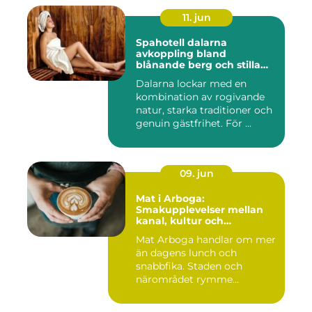
11. jun
Spahotell dalarna
avkoppling bland
blånande berg och stilla
vatten
Dalarna lockar med en
kombination av rogivande
natur, starka traditioner och
genuin gästfrihet. För ...
09. jun
Mat i Arboga:
Smakupplevelser mellan
kanal, kultur och
småstadscharm
Mat Arboga handlar om mer
än dagens lunch och
snabbfika. Staden och
närområdet rymme...