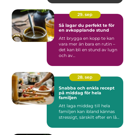
29. sep
Så lagar du perfekt te för
en avkopplande stund
Att brygga en kopp te kan
vara mer än bara en rutin –
det kan bli en stund av lugn
och av...
28. sep
Snabba och enkla recept
på middag för hela
familjen
Att laga middag till hela
familjen kan ibland kännas
stressigt, särskilt efter en lå...