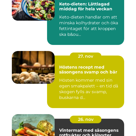
Keto-dieten: Lättlagad
middag för hela veckan
Keto-dieten handlar om att
minska kolhydrater och öka
fettintaget för att kroppen
ska b&ou...
27. nov
Höstens recept med
säsongens svamp och bär
Hösten kommer med sin
egen smakpalett – en tid då
skogen fylls av svamp,
buskarna d...
26. nov
Vintermat med säsongens
rotfrukter och kålsorter