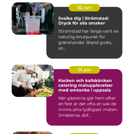
02. jun
Svalka dig i Strömstad:
Dryck för alla smaker
Strömstad har länge varit en
naturlig knutpunkt för
gränshandel. Bland godis,
sn...
01. jun
Kocken och kallskänkan
catering matupplevelser
med omtanke i uppsala
När gästerna går hem efter
en fest är det ofta en sak de
minns allra tydligast: maten.
Smakerna, dof...