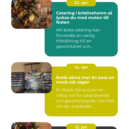
23. apr
Catering i kristinehamn så
lyckas du med maten till
festen
Att boka catering kan
förvandla en vanlig
tillställning till en
genomtänkt och
minnesvärd upplevelse...
14. apr
Butik särna mer än bara en
mack vid vägen
En Butik Särna fyller en
viktig roll för både boende
och genomresande. I en liten
ort där avstånden ...
12. jan