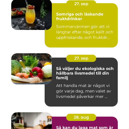
27. sep
Somriga och läskande
fruktdrinkar
Sommarvärmen gör att vi
längtar efter något kallt och
uppfriskande, och fruktdr...
27. sep
Så väljer du ekologiska och
hållbara livsmedel till din
familj
Att handla mat är något vi
gör varje dag, men valet av
livsmedel påverkar mer ...
28. aug
Så kan du laga mat som är