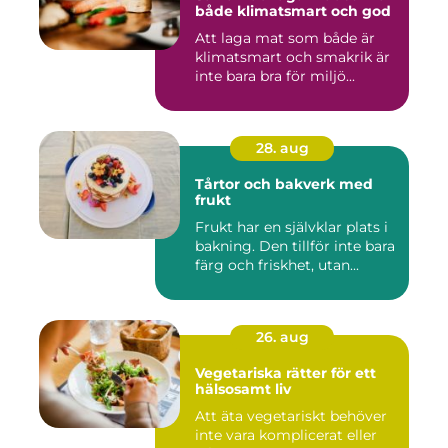
både klimatsmart och god
Att laga mat som både är
klimatsmart och smakrik är
inte bara bra för miljö...
28. aug
Tårtor och bakverk med
frukt
Frukt har en självklar plats i
bakning. Den tillför inte bara
färg och friskhet, utan...
26. aug
Vegetariska rätter för ett
hälsosamt liv
Att äta vegetariskt behöver
inte vara komplicerat eller