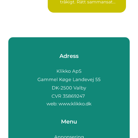
tråkigt. Rätt sammansat...
Adress
web:
www.klikko.dk
Menu
Annonsering