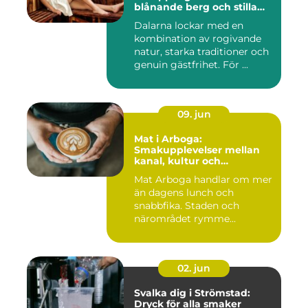
blånande berg och stilla
vatten
Dalarna lockar med en
kombination av rogivande
natur, starka traditioner och
genuin gästfrihet. För ...
09. jun
Mat i Arboga:
Smakupplevelser mellan
kanal, kultur och
småstadscharm
Mat Arboga handlar om mer
än dagens lunch och
snabbfika. Staden och
närområdet rymme...
02. jun
Svalka dig i Strömstad:
Dryck för alla smaker