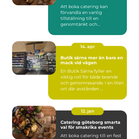
Att boka catering kan
förvandla en vanlig
tillställning till en
genomtänkt och
minnesvärd upplevelse...
14. apr
Butik särna mer än bara en
mack vid vägen
En Butik Särna fyller en
viktig roll för både boende
och genomresande. I en liten
ort där avstånden ...
12. jan
Catering göteborg smarta
val för smakrika events
Att boka catering till en fest