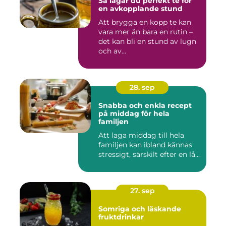
Så lagar du perfekt te för
en avkopplande stund
Att brygga en kopp te kan
vara mer än bara en rutin –
det kan bli en stund av lugn
och av...
28. sep
Snabba och enkla recept
på middag för hela
familjen
Att laga middag till hela
familjen kan ibland kännas
stressigt, särskilt efter en lå...
27. sep
Somriga och läskande
fruktdrinkar