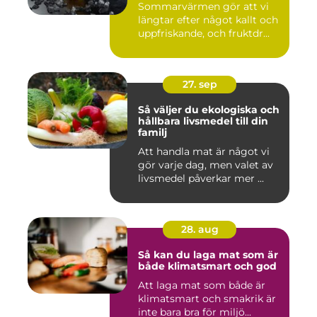
Sommarvärmen gör att vi
längtar efter något kallt och
uppfriskande, och fruktdr...
27. sep
Så väljer du ekologiska och
hållbara livsmedel till din
familj
Att handla mat är något vi
gör varje dag, men valet av
livsmedel påverkar mer ...
28. aug
Så kan du laga mat som är
både klimatsmart och god
Att laga mat som både är
klimatsmart och smakrik är
inte bara bra för miljö...