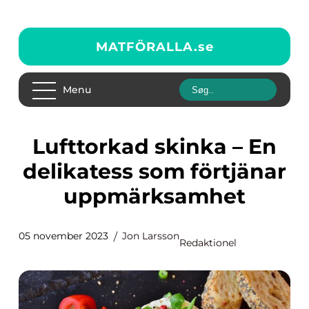
MATFÖRALLA.
se
Menu
Lufttorkad skinka – En
delikatess som förtjänar
uppmärksamhet
05 november 2023
Jon Larsson
Redaktionel