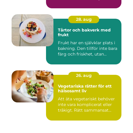
28. aug
Tårtor och bakverk med
frukt
Frukt har en självklar plats i
bakning. Den tillför inte bara
färg och friskhet, utan...
26. aug
Vegetariska rätter för ett
hälsosamt liv
Att äta vegetariskt behöver
inte vara komplicerat eller
tråkigt. Rätt sammansat...