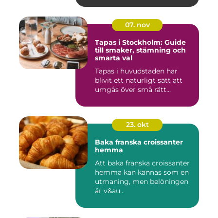
07. nov
Tapas i Stockholm: Guide
till smaker, stämning och
smarta val
Tapas i huvudstaden har
blivit ett naturligt sätt att
umgås över små rätt...
23. okt
Baka franska croissanter
hemma
Att baka franska croissanter
hemma kan kännas som en
utmaning, men belöningen
är v&au...