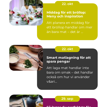
22. okt
Middag för ett bröllop:
Meny och inspiration
Att planera en middag för
ett bröllop handlar om mer
än bara mat – det är ...
22. okt
Smart matlagning för att
spara pengar
Att laga mat handlar inte
bara om smak – det handlar
också om hur vi använder
v&ari...
29. sep