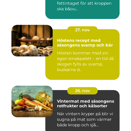
fettintaget för att kroppen
ska b&ou...
27. nov
Höstens recept med
säsongens svamp och bär
Hösten kommer med sin
egen smakpalett – en tid då
skogen fylls av svamp,
buskarna d...
26. nov
Vintermat med säsongens
rotfrukter och kålsorter
När vintern kryper på blir vi
sugna på mat som värmer
både kropp och sj&...