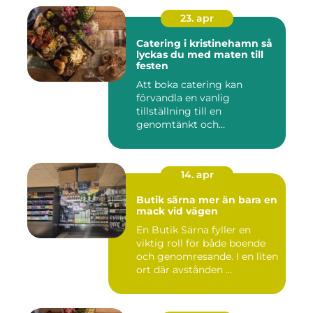
23. apr
Catering i kristinehamn så
lyckas du med maten till
festen
Att boka catering kan
förvandla en vanlig
tillställning till en
genomtänkt och
minnesvärd upplevelse...
14. apr
Butik särna mer än bara en
mack vid vägen
En Butik Särna fyller en
viktig roll för både boende
och genomresande. I en liten
ort där avstånden ...