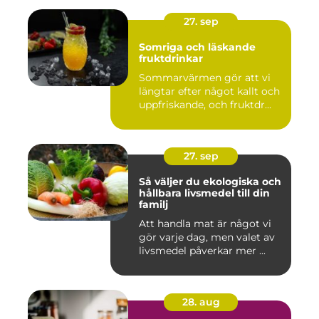
27. sep
Somriga och läskande
fruktdrinkar
Sommarvärmen gör att vi
längtar efter något kallt och
uppfriskande, och fruktdr...
27. sep
Så väljer du ekologiska och
hållbara livsmedel till din
familj
Att handla mat är något vi
gör varje dag, men valet av
livsmedel påverkar mer ...
28. aug