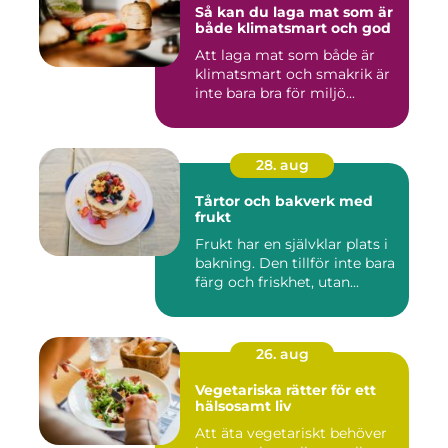
Så kan du laga mat som är
både klimatsmart och god
Att laga mat som både är
klimatsmart och smakrik är
inte bara bra för miljö...
28. aug
Tårtor och bakverk med
frukt
Frukt har en självklar plats i
bakning. Den tillför inte bara
färg och friskhet, utan...
26. aug
Vegetariska rätter för ett
hälsosamt liv
Att äta vegetariskt behöver