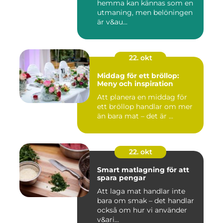
hemma kan kännas som en
utmaning, men belöningen
är v&au...
22. okt
Middag för ett bröllop:
Meny och inspiration
Att planera en middag för
ett bröllop handlar om mer
än bara mat – det är ...
22. okt
Smart matlagning för att
spara pengar
Att laga mat handlar inte
bara om smak – det handlar
också om hur vi använder
v&ari...