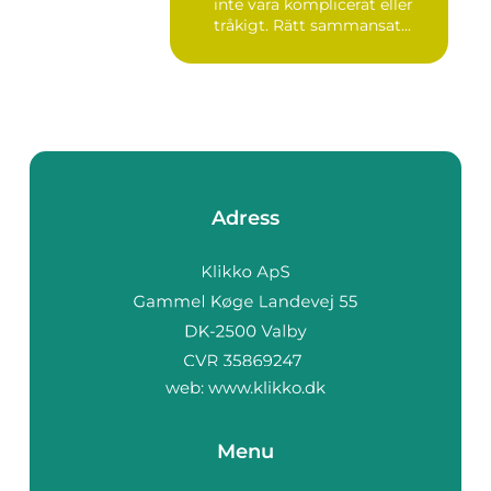
inte vara komplicerat eller
tråkigt. Rätt sammansat...
Adress
web:
www.klikko.dk
Menu