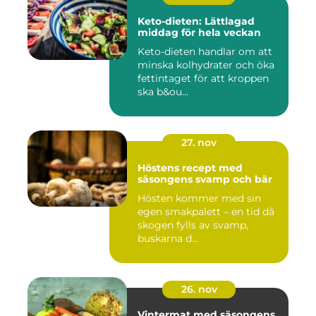
Keto-dieten: Lättlagad
middag för hela veckan
Keto-dieten handlar om att
minska kolhydrater och öka
fettintaget för att kroppen
ska b&ou...
27. nov
Höstens recept med
säsongens svamp och bär
Hösten kommer med sin
egen smakpalett – en tid då
skogen fylls av svamp,
buskarna d...
26. nov
Vintermat med säsongens