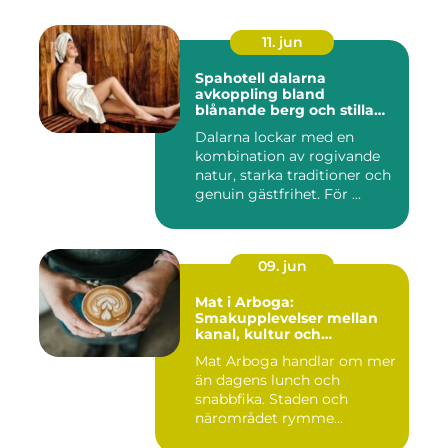
11. jun
Spahotell dalarna
avkoppling bland
blånande berg och stilla
vatten
Dalarna lockar med en
kombination av rogivande
natur, starka traditioner och
genuin gästfrihet. För ...
09. jun
Mat i Arboga:
Smakupplevelser mellan
kanal, kultur och
småstadscharm
Mat Arboga handlar om mer
än dagens lunch och
snabbfika. Staden och
närområdet rymme...