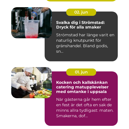
02. jun
Svalka dig i Strömstad:
Dryck för alla smaker
Strömstad har länge varit en
naturlig knutpunkt för
gränshandel. Bland godis,
sn...
01. jun
Kocken och kallskänkan
catering matupplevelser
med omtanke i uppsala
När gästerna går hem efter
en fest är det ofta en sak de
minns allra tydligast: maten.
Smakerna, dof...