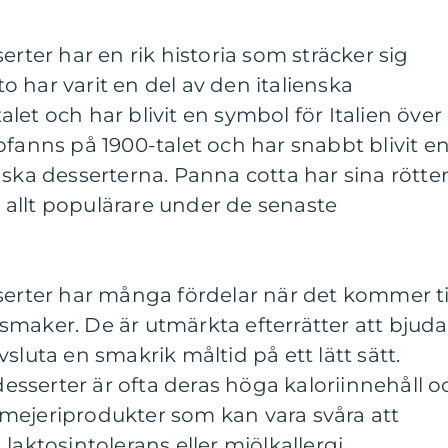
erter har en rik historia som sträcker sig
ato har varit en del av den italienska
let och har blivit en symbol för Italien över
pfanns på 1900-talet och har snabbt blivit e
ska desserterna. Panna cotta har sina rötter
it allt populärare under de senaste
serter har många fördelar när det kommer ti
maker. De är utmärkta efterrätter att bjuda
 avsluta en smakrik måltid på ett lätt sätt.
sserter är ofta deras höga kaloriinnehåll o
mejeriprodukter som kan vara svåra att
laktosintolerans eller mjölkallergi.