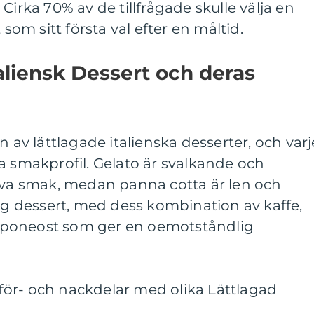
Cirka 70% av de tillfrågade skulle välja en
 som sitt första val efter en måltid.
taliensk Dessert och deras
n av lättlagade italienska desserter, och varj
a smakprofil. Gelato är svalkande och
siva smak, medan panna cotta är len och
xig dessert, med dess kombination av kaffe,
poneost som ger en oemotståndlig
ör- och nackdelar med olika Lättlagad