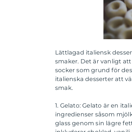
Lättlagad italiensk desse
smaker. Det är vanligt at
socker som grund för dess
italienska desserter att v
smak.
1. Gelato: Gelato är en ita
ingredienser såsom mjölk,
glass genom sin lägre fet