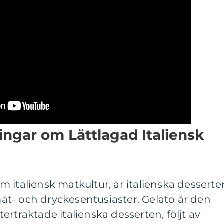
ingar om Lättlagad Italiensk
 italiensk matkultur, är italienska desserte
t- och dryckesentusiaster. Gelato är den
rtraktade italienska desserten, följt av