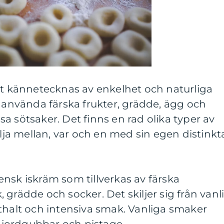
rt kännetecknas av enkelhet och naturliga
t använda färska frukter, grädde, ägg och
a sötsaker. Det finns en rad olika typer av
älja mellan, var och en med sin egen distinkt
liensk iskräm som tillverkas av färska
 grädde och socker. Det skiljer sig från vanl
thalt och intensiva smak. Vanliga smaker