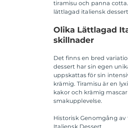
tiramisu och panna cotta. 
lättlagad italiensk dessert
Olika Lättlagad I
skillnader
Det finns en bred variatio
dessert har sin egen unik
uppskattas för sin inten
krämig. Tiramisu är en ly
kakor och krämig mascar
smakupplevelse.
Historisk Genomgång av f
Italiensk Dessert