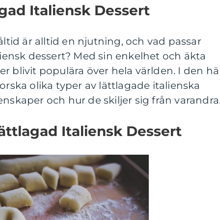
agad Italiensk Dessert
åltid är alltid en njutning, och vad passar
aliensk dessert? Med sin enkelhet och äkta
r blivit populära över hela världen. I den hä
orska olika typer av lättlagade italienska
nskaper och hur de skiljer sig från varandra
ättlagad Italiensk Dessert