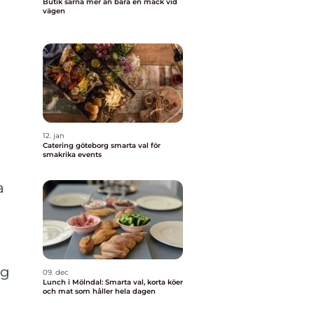
Butik särna mer än bara en mack vid
vägen
12. jan
Catering göteborg smarta val för
smakrika events
a
ig
09. dec
Lunch i Mölndal: Smarta val, korta köer
och mat som håller hela dagen