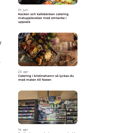
01. jun
Kocken och kallskänkan catering
matupplevelser med omtanke i
uppsala
r
.
23. apr
Catering i kristinehamn så lyckas du
med maten till festen
14. apr