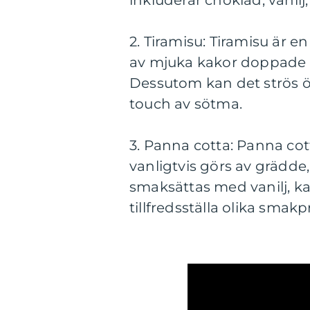
inkluderar choklad, vanilj
2. Tiramisu: Tiramisu är en
av mjuka kakor doppade 
Dessutom kan det strös öv
touch av sötma.
3. Panna cotta: Panna cot
vanligtvis görs av grädde
smaksättas med vanilj, kaff
tillfredsställa olika smakp