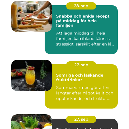
28. sep
Snabba och enkla recept
på middag för hela
familjen
Att laga middag till hela
familjen kan ibland kännas
stressigt, särskilt efter en lå...
27. sep
Somriga och läskande
fruktdrinkar
Sommarvärmen gör att vi
längtar efter något kallt och
uppfriskande, och fruktdr...
27. sep