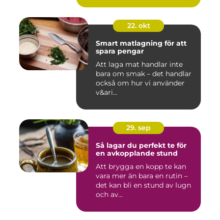
22. okt
Smart matlagning för att
spara pengar
Att laga mat handlar inte
bara om smak – det handlar
också om hur vi använder
v&ari...
29. sep
Så lagar du perfekt te för
en avkopplande stund
Att brygga en kopp te kan
vara mer än bara en rutin –
det kan bli en stund av lugn
och av...