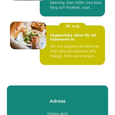
bakning. Den tillför inte bara
färg och friskhet, utan...
26. aug
Vegetariska rätter för ett
hälsosamt liv
Att äta vegetariskt behöver
inte vara komplicerat eller
tråkigt. Rätt sammansat...
Adress