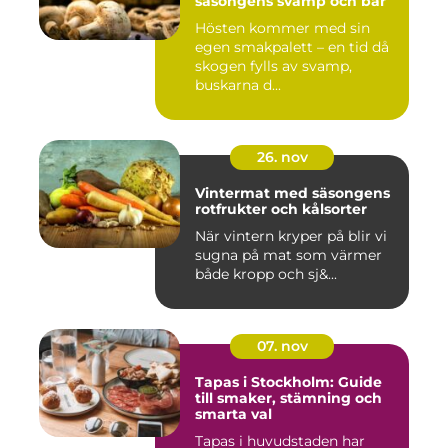
säsongens svamp och bär
Hösten kommer med sin
egen smakpalett – en tid då
skogen fylls av svamp,
buskarna d...
26. nov
Vintermat med säsongens
rotfrukter och kålsorter
När vintern kryper på blir vi
sugna på mat som värmer
både kropp och sj&...
07. nov
Tapas i Stockholm: Guide
till smaker, stämning och
smarta val
Tapas i huvudstaden har