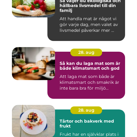
Så väljer du ekologiska och
hållbara livsmedel till din
familj
Att handla mat är något vi
gör varje dag, men valet av
livsmedel påverkar mer ...
28. aug
Så kan du laga mat som är
både klimatsmart och god
Att laga mat som både är
klimatsmart och smakrik är
inte bara bra för miljö...
28. aug
Tårtor och bakverk med
frukt
Frukt har en självklar plats i