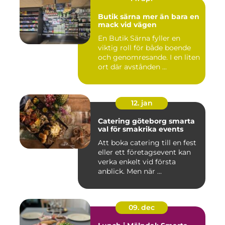
Butik särna mer än bara en
mack vid vägen
En Butik Särna fyller en
viktig roll för både boende
och genomresande. I en liten
ort där avstånden ...
12. jan
Catering göteborg smarta
val för smakrika events
Att boka catering till en fest
eller ett företagsevent kan
verka enkelt vid första
anblick. Men när ...
09. dec