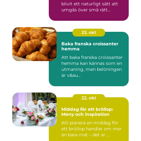
blivit ett naturligt sätt att
umgås över små rätt...
23. okt
Baka franska croissanter
hemma
Att baka franska croissanter
hemma kan kännas som en
utmaning, men belöningen
är v&au...
22. okt
Middag för ett bröllop:
Meny och inspiration
Att planera en middag för
ett bröllop handlar om mer
än bara mat – det är ...