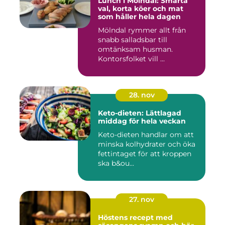
Lunch i Mölndal: Smarta
val, korta köer och mat
som håller hela dagen
Mölndal rymmer allt från
snabb salladsbar till
omtänksam husman.
Kontorsfolket vill ...
28. nov
Keto-dieten: Lättlagad
middag för hela veckan
Keto-dieten handlar om att
minska kolhydrater och öka
fettintaget för att kroppen
ska b&ou...
27. nov
Höstens recept med