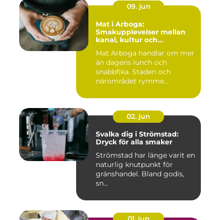
09. jun
Mat i Arboga:
Smakupplevelser mellan
kanal, kultur och
småstadscharm
Mat Arboga handlar om mer
än dagens lunch och
snabbfika. Staden och
närområdet rymme...
02. jun
Svalka dig i Strömstad:
Dryck för alla smaker
Strömstad har länge varit en
naturlig knutpunkt för
gränshandel. Bland godis,
sn...
01. jun