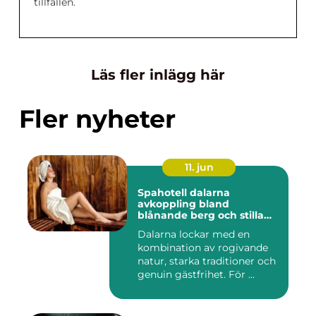
tillfällen.
Läs fler inlägg här
Fler nyheter
11. jun
Spahotell dalarna
avkoppling bland
blånande berg och stilla
vatten
Dalarna lockar med en
kombination av rogivande
natur, starka traditioner och
genuin gästfrihet. För ...