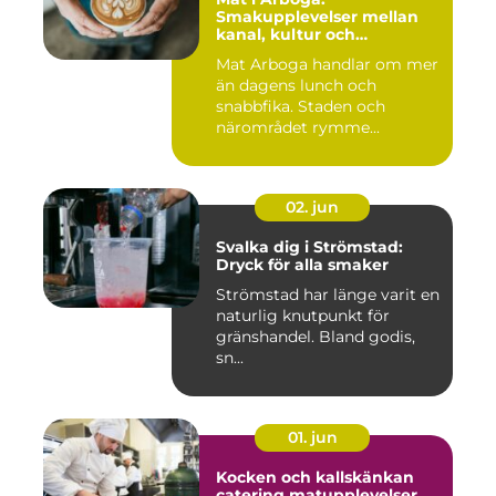
Smakupplevelser mellan
kanal, kultur och
småstadscharm
Mat Arboga handlar om mer
än dagens lunch och
snabbfika. Staden och
närområdet rymme...
02. jun
Svalka dig i Strömstad:
Dryck för alla smaker
Strömstad har länge varit en
naturlig knutpunkt för
gränshandel. Bland godis,
sn...
01. jun
Kocken och kallskänkan
catering matupplevelser