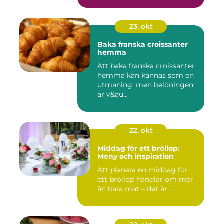
23. okt
Baka franska croissanter
hemma
Att baka franska croissanter
hemma kan kännas som en
utmaning, men belöningen
är v&au...
22. okt
Middag för ett bröllop:
Meny och inspiration
Att planera en middag för
ett bröllop handlar om mer
än bara mat – det är ...