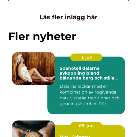
Läs fler inlägg här
Fler nyheter
11. jun
Spahotell dalarna
avkoppling bland
blånande berg och stilla
vatten
Dalarna lockar med en
kombination av rogivande
natur, starka traditioner och
genuin gästfrihet. För ...
09. jun
Mat i Arboga: