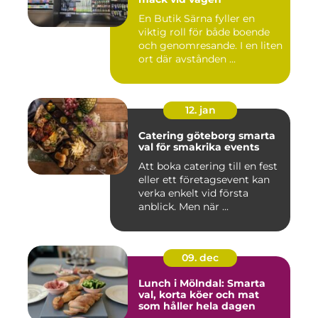
En Butik Särna fyller en
viktig roll för både boende
och genomresande. I en liten
ort där avstånden ...
12. jan
Catering göteborg smarta
val för smakrika events
Att boka catering till en fest
eller ett företagsevent kan
verka enkelt vid första
anblick. Men när ...
09. dec
Lunch i Mölndal: Smarta
val, korta köer och mat
som håller hela dagen