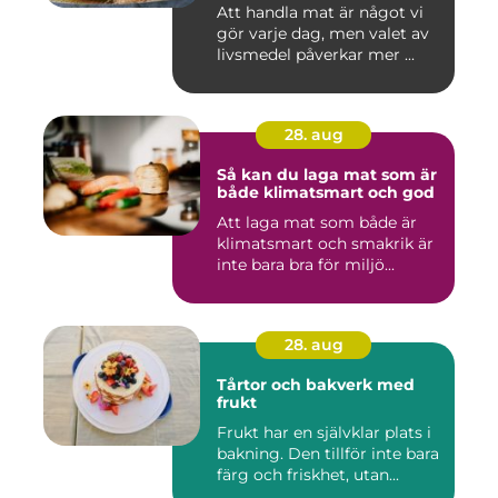
Att handla mat är något vi
gör varje dag, men valet av
livsmedel påverkar mer ...
28. aug
Så kan du laga mat som är
både klimatsmart och god
Att laga mat som både är
klimatsmart och smakrik är
inte bara bra för miljö...
28. aug
Tårtor och bakverk med
frukt
Frukt har en självklar plats i
bakning. Den tillför inte bara
färg och friskhet, utan...