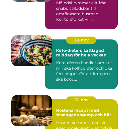
Mölndal rymmer allt från
snabb salladsbar till
omtänksam husman.
Kontorsfolket vill ...
28. nov
Keto-dieten: Lättlagad
middag för hela veckan
Keto-dieten handlar om att
minska kolhydrater och öka
fettintaget för att kroppen
ska b&ou...
27. nov
Höstens recept med
säsongens svamp och bär
Hösten kommer med sin
egen smakpalett – en tid då