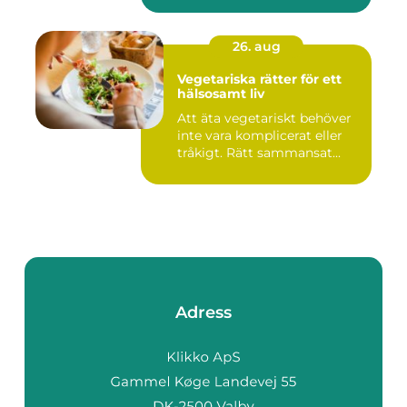
26. aug
Vegetariska rätter för ett
hälsosamt liv
Att äta vegetariskt behöver
inte vara komplicerat eller
tråkigt. Rätt sammansat...
Adress