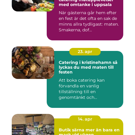
med omtanke i uppsala
När gästerna går hem efter
en fest är det ofta en sak de
minns allra tydligast: maten.
Smakerna, dof...
23. apr
Catering i kristinehamn så
lyckas du med maten till
festen
Att boka catering kan
förvandla en vanlig
tillställning till en
genomtänkt och
minnesvärd upplevelse...
14. apr
Butik särna mer än bara en
mack vid vägen