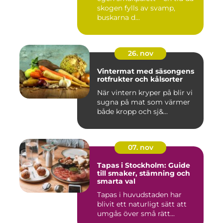
skogen fylls av svamp,
buskarna d...
26. nov
Vintermat med säsongens
rotfrukter och kålsorter
När vintern kryper på blir vi
sugna på mat som värmer
både kropp och sj&...
07. nov
Tapas i Stockholm: Guide
till smaker, stämning och
smarta val
Tapas i huvudstaden har
blivit ett naturligt sätt att
umgås över små rätt...