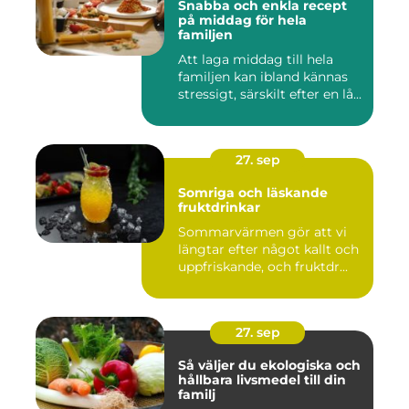
Snabba och enkla recept
på middag för hela
familjen
Att laga middag till hela
familjen kan ibland kännas
stressigt, särskilt efter en lå...
27. sep
Somriga och läskande
fruktdrinkar
Sommarvärmen gör att vi
längtar efter något kallt och
uppfriskande, och fruktdr...
27. sep
Så väljer du ekologiska och
hållbara livsmedel till din
familj