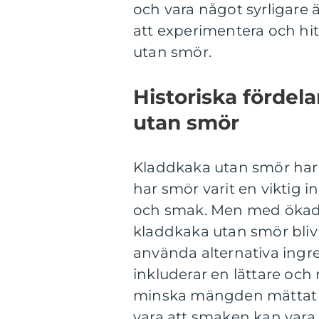
och vara något syrligare ä
att experimentera och hit
utan smör.
Historiska fördel
utan smör
Kladdkaka utan smör har s
har smör varit en viktig 
och smak. Men med ökad 
kladdkaka utan smör blivi
använda alternativa ingre
inkluderar en lättare och 
minska mängden mättat fe
vara att smaken kan var