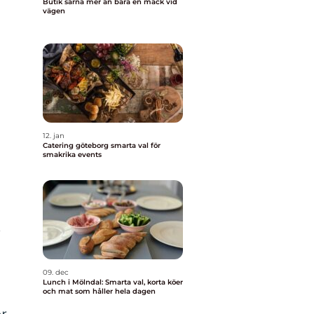
Butik särna mer än bara en mack vid
vägen
12. jan
Catering göteborg smarta val för
smakrika events
e
09. dec
Lunch i Mölndal: Smarta val, korta köer
och mat som håller hela dagen