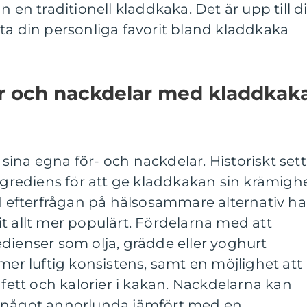
n en traditionell kladdkaka. Det är upp till d
ta din personliga favorit bland kladdkaka
ar och nackdelar med kladdkak
ina egna för- och nackdelar. Historiskt sett
ingrediens för att ge kladdkakan sin krämigh
efterfrågan på hälsosammare alternativ ha
t allt mer populärt. Fördelarna med att
dienser som olja, grädde eller yoghurt
mer luftig konsistens, samt en möjlighet att
tt och kalorier i kakan. Nackdelarna kan
a något annorlunda jämfört med en