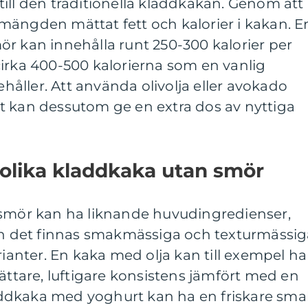
ill den traditionella kladdkakan. Genom att
mängden mättat fett och kalorier i kakan. E
r kan innehålla runt 250-300 kalorier per
cirka 400-500 kalorierna som en vanlig
åller. Att använda olivolja eller avokado
t kan dessutom ge en extra dos av nyttiga
 olika kladdkaka utan smör
 smör kan ha liknande huvudingredienser,
kan det finnas smakmässiga och texturmässi
rianter. En kaka med olja kan till exempel ha
lättare, luftigare konsistens jämfört med en
ddkaka med yoghurt kan ha en friskare sma