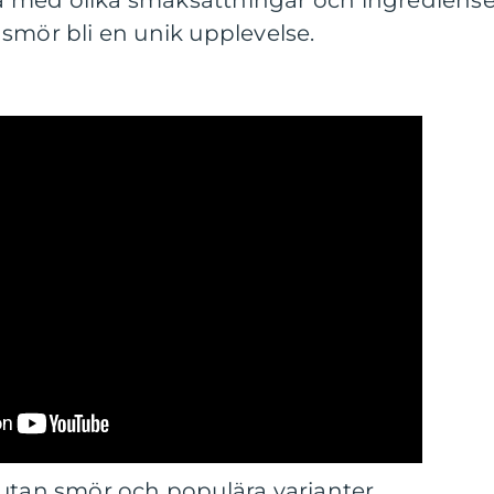
 med olika smaksättningar och ingrediense
smör bli en unik upplevelse.
 utan smör och populära varianter