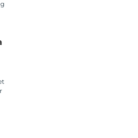
ig
a
et
r