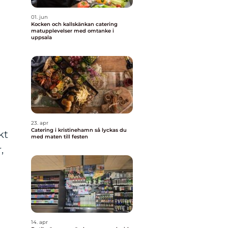
01. jun
Kocken och kallskänkan catering
matupplevelser med omtanke i
uppsala
23. apr
Catering i kristinehamn så lyckas du
kt
med maten till festen
,
14. apr