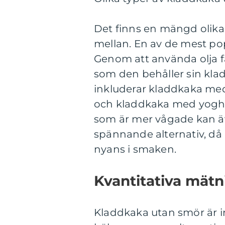
Det finns en mängd olika 
mellan. En av de mest pop
Genom att använda olja få
som den behåller sin kla
inkluderar kladdkaka med
och kladdkaka med yoghur
som är mer vågade kan ä
spännande alternativ, d
nyans i smaken.
Kvantitativa mät
Kladdkaka utan smör är in