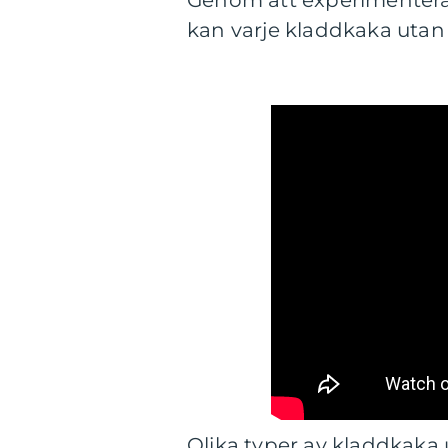
Genom att experimentera
kan varje kladdkaka utan 
Olika typer av kladdkaka