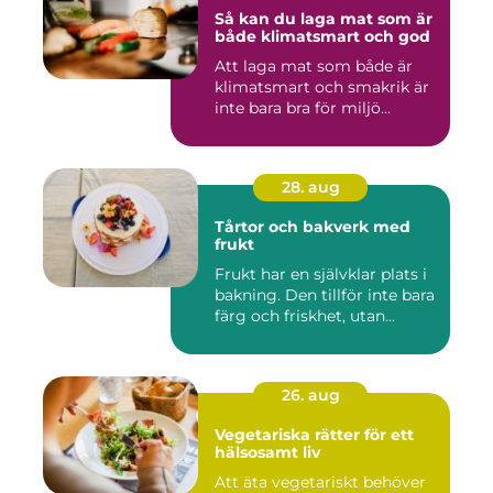
Så kan du laga mat som är
både klimatsmart och god
Att laga mat som både är
klimatsmart och smakrik är
inte bara bra för miljö...
28. aug
Tårtor och bakverk med
frukt
Frukt har en självklar plats i
bakning. Den tillför inte bara
färg och friskhet, utan...
26. aug
Vegetariska rätter för ett
hälsosamt liv
Att äta vegetariskt behöver