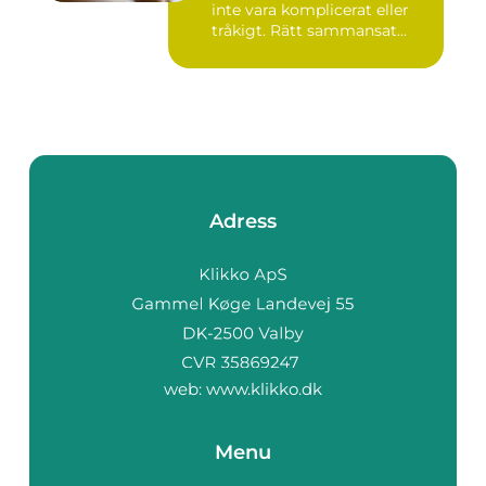
inte vara komplicerat eller
tråkigt. Rätt sammansat...
Adress
web:
www.klikko.dk
Menu