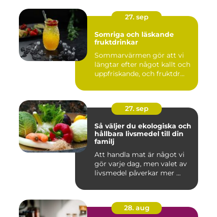
27. sep
Somriga och läskande
fruktdrinkar
Sommarvärmen gör att vi
längtar efter något kallt och
uppfriskande, och fruktdr...
27. sep
Så väljer du ekologiska och
hållbara livsmedel till din
familj
Att handla mat är något vi
gör varje dag, men valet av
livsmedel påverkar mer ...
28. aug