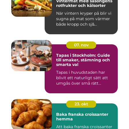
Vintermat med säsongens
rotfrukter och kålsorter
När vintern kryper på blir vi
sugna på mat som värmer
både kropp och sj&...
07. nov
Tapas i Stockholm: Guide
till smaker, stämning och
smarta val
Tapas i huvudstaden har
blivit ett naturligt sätt att
umgås över små rätt...
23. okt
Baka franska croissanter
hemma
Att baka franska croissanter