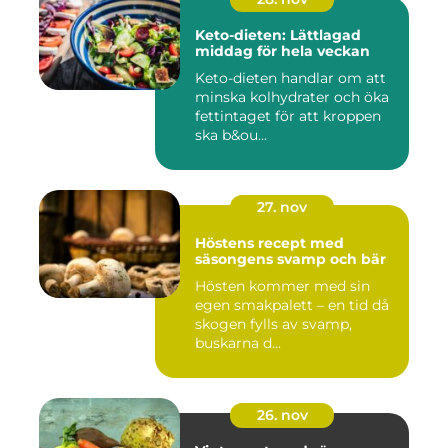
Keto-dieten: Lättlagad
middag för hela veckan
Keto-dieten handlar om att
minska kolhydrater och öka
fettintaget för att kroppen
ska b&ou...
27. nov
Höstens recept med
säsongens svamp och bär
Hösten kommer med sin
egen smakpalett – en tid då
skogen fylls av svamp,
buskarna d...
26. nov