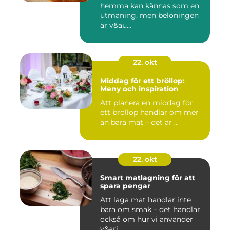
hemma kan kännas som en
utmaning, men belöningen
är v&au...
22. okt
Middag för ett bröllop:
Meny och inspiration
Att planera en middag för
ett bröllop handlar om mer
än bara mat – det är ...
22. okt
Smart matlagning för att
spara pengar
Att laga mat handlar inte
bara om smak – det handlar
också om hur vi använder
v&ari...