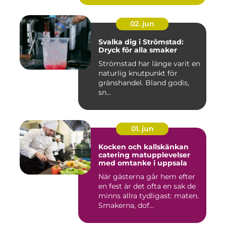
02. jun
Svalka dig i Strömstad:
Dryck för alla smaker
Strömstad har länge varit en
naturlig knutpunkt för
gränshandel. Bland godis,
sn...
01. jun
Kocken och kallskänkan
catering matupplevelser
med omtanke i uppsala
När gästerna går hem efter
en fest är det ofta en sak de
minns allra tydligast: maten.
Smakerna, dof...