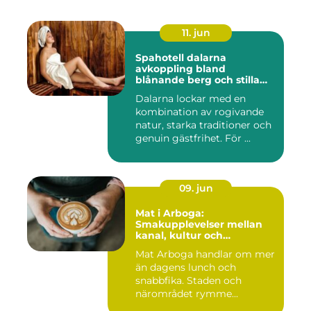
11. jun
Spahotell dalarna
avkoppling bland
blånande berg och stilla
vatten
Dalarna lockar med en
kombination av rogivande
natur, starka traditioner och
genuin gästfrihet. För ...
09. jun
Mat i Arboga:
Smakupplevelser mellan
kanal, kultur och
småstadscharm
Mat Arboga handlar om mer
än dagens lunch och
snabbfika. Staden och
närområdet rymme...