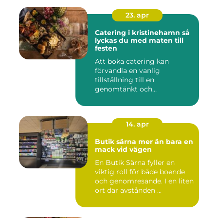
23. apr
Catering i kristinehamn så
lyckas du med maten till
festen
Att boka catering kan
förvandla en vanlig
tillställning till en
genomtänkt och
minnesvärd upplevelse...
14. apr
Butik särna mer än bara en
mack vid vägen
En Butik Särna fyller en
viktig roll för både boende
och genomresande. I en liten
ort där avstånden ...