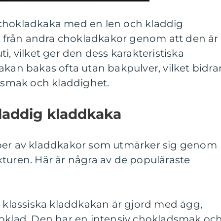
 chokladkaka med en len och kladdig
ig från andra chokladkakor genom att den är
i, vilket ger den dess karakteristiska
akan bakas ofta utan bakpulver, vilket bidra
adsmak och kladdighet.
kladdig kladdkaka
yper av kladdkakor som utmärker sig genom
turen. Här är några av de populäraste
n klassiska kladdkakan är gjord med ägg,
hoklad. Den har en intensiv chokladsmak oc