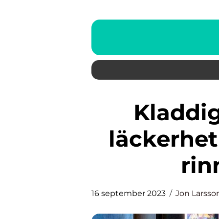
Kladdig kladdkaka – En
läckerhet
rin
16 september 2023
Jon Larsso