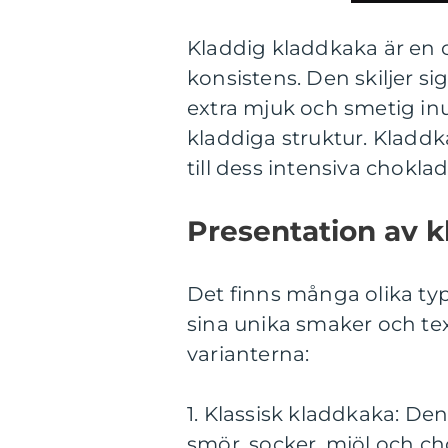
Kladdig kladdkaka är en
konsistens. Den skiljer s
extra mjuk och smetig inut
kladdiga struktur. Kladdk
till dess intensiva chokl
Presentation av 
Det finns många olika t
sina unika smaker och tex
varianterna:
1. Klassisk kladdkaka: De
smör, socker, mjöl och c