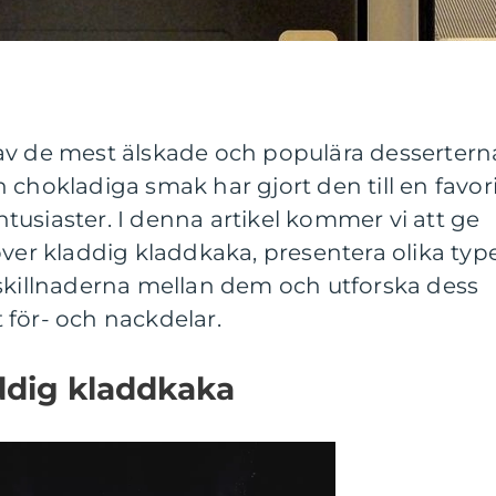
av de mest älskade och populära desserterna
 chokladiga smak har gjort den till en favor
usiaster. I denna artikel kommer vi att ge
över kladdig kladdkaka, presentera olika typ
 skillnaderna mellan dem och utforska dess
 för- och nackdelar.
ddig kladdkaka