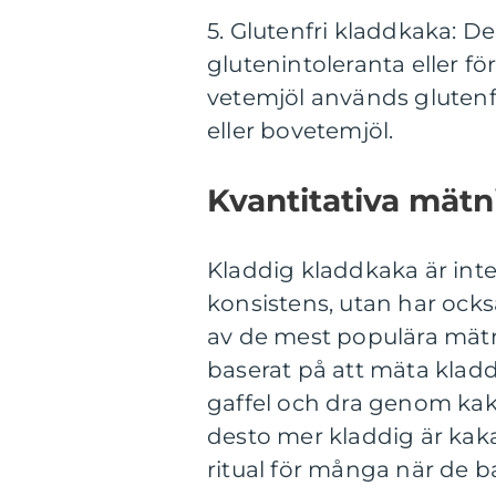
5. Glutenfri kladdkaka: De
glutenintoleranta eller för
vetemjöl används glutenf
eller bovetemjöl.
Kvantitativa mät
Kladdig kladdkaka är inte
konsistens, utan har också
av de mest populära mätni
baserat på att mäta kla
gaffel och dra genom kak
desto mer kladdig är kaka
ritual för många när de b