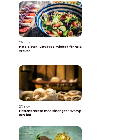
r
28. nov
Keto-dieten: Lättlagad middag för hela
veckan
27. nov
Höstens recept med säsongens svamp
och bär
h