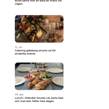
Butik särna mer än bara en mack vid
vägen
12. jan
Catering göteborg smarta val för
smakrika events
09. dec
Lunch i Mölndal: Smarta val, korta köer
och mat som håller hela dagen