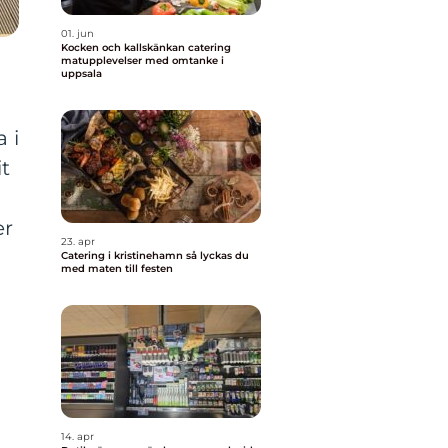
01. jun
Kocken och kallskänkan catering
matupplevelser med omtanke i
uppsala
 i
it
er
23. apr
Catering i kristinehamn så lyckas du
med maten till festen
14. apr