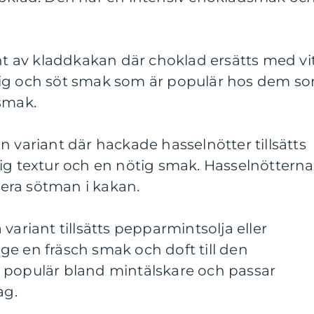
ant av kladdkakan där choklad ersätts med vi
mig och söt smak som är populär hos dem s
smak.
n variant där hackade hasselnötter tillsätts
ig textur och en nötig smak. Hasselnötterna
nsera sötman i kakan.
variant tillsätts pepparmintsolja eller
e en fräsch smak och doft till den
 populär bland mintälskare och passar
ag.