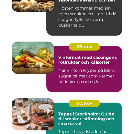
säsongens svamp och bär
Hösten kommer med sin
egen smakpalett – en tid då
skogen fylls av svamp,
buskarna d...
26. nov
Vintermat med säsongens
rotfrukter och kålsorter
När vintern kryper på blir vi
sugna på mat som värmer
både kropp och sj&...
07. nov
Tapas i Stockholm: Guide
till smaker, stämning och
smarta val
Tapas i huvudstaden har