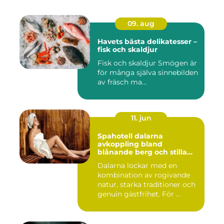
09. aug
Havets bästa delikatesser –
fisk och skaldjur
Fisk och skaldjur Smögen är
för många själva sinnebilden
av fräsch ma...
11. jun
Spahotell dalarna
avkoppling bland
blånande berg och stilla
vatten
Dalarna lockar med en
kombination av rogivande
natur, starka traditioner och
genuin gästfrihet. För ...