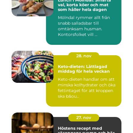
Lunch i Mölndal: Smarta
val, korta köer och mat
som håller hela dagen
Mölndal rymmer allt från
snabb salladsbar till
omtänksam husman.
Kontorsfolket vill ...
28. nov
Keto-dieten: Lättlagad
middag för hela veckan
Keto-dieten handlar om att
minska kolhydrater och öka
fettintaget för att kroppen
ska b&ou...
27. nov
Höstens recept med