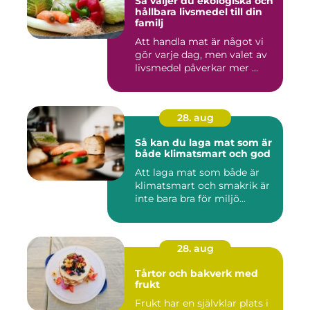
Så väljer du ekologiska och
hållbara livsmedel till din
familj
Att handla mat är något vi
gör varje dag, men valet av
livsmedel påverkar mer ...
28. aug
Så kan du laga mat som är
både klimatsmart och god
Att laga mat som både är
klimatsmart och smakrik är
inte bara bra för miljö...
28. aug
Tårtor och bakverk med
frukt
Frukt har en självklar plats i