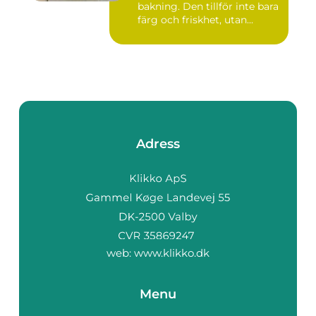
bakning. Den tillför inte bara
färg och friskhet, utan...
Adress
web:
www.klikko.dk
Menu