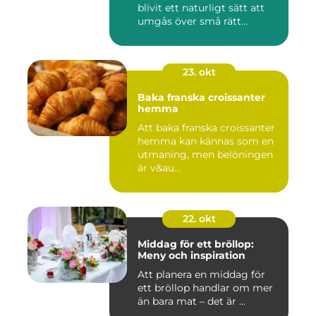
blivit ett naturligt sätt att
umgås över små rätt...
23. okt
Baka franska croissanter
hemma
Att baka franska croissanter
hemma kan kännas som en
utmaning, men belöningen
är v&au...
22. okt
Middag för ett bröllop:
Meny och inspiration
Att planera en middag för
ett bröllop handlar om mer
än bara mat – det är ...