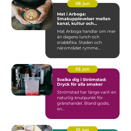
09. jun
Mat i Arboga:
Smakupplevelser mellan
kanal, kultur och
småstadscharm
Mat Arboga handlar om mer
än dagens lunch och
snabbfika. Staden och
närområdet rymme...
02. jun
Svalka dig i Strömstad:
Dryck för alla smaker
Strömstad har länge varit en
naturlig knutpunkt för
gränshandel. Bland godis,
sn...
01. jun