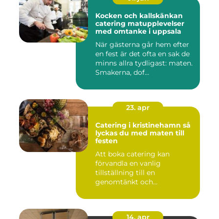
Kocken och kallskänkan
catering matupplevelser
med omtanke i uppsala
När gästerna går hem efter
en fest är det ofta en sak de
minns allra tydligast: maten.
Smakerna, dof...
23. apr
Catering i kristinehamn så
lyckas du med maten till
festen
Att boka catering kan
förvandla en vanlig
tillställning till en
genomtänkt och
minnesvärd upplevelse...
14. apr