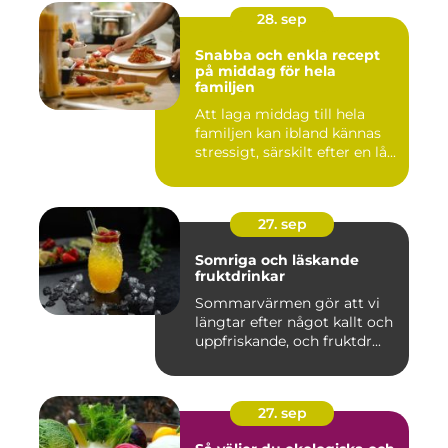
28. sep
Snabba och enkla recept
på middag för hela
familjen
Att laga middag till hela
familjen kan ibland kännas
stressigt, särskilt efter en lå...
27. sep
Somriga och läskande
fruktdrinkar
Sommarvärmen gör att vi
längtar efter något kallt och
uppfriskande, och fruktdr...
27. sep