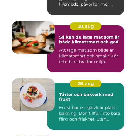
livsmedel påverkar mer ...
28. aug
Så kan du laga mat som är
både klimatsmart och god
Att laga mat som både är
klimatsmart och smakrik är
inte bara bra för miljö...
28. aug
Tårtor och bakverk med
frukt
Frukt har en självklar plats i
bakning. Den tillför inte bara
färg och friskhet, utan...