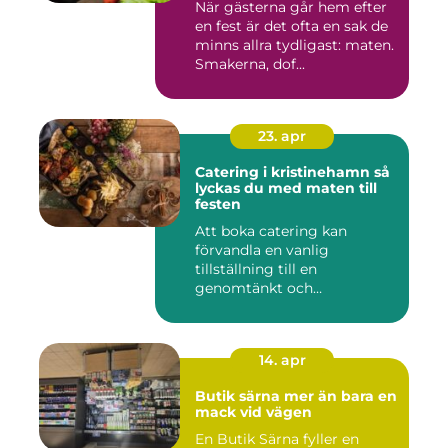
När gästerna går hem efter
en fest är det ofta en sak de
minns allra tydligast: maten.
Smakerna, dof...
23. apr
Catering i kristinehamn så
lyckas du med maten till
festen
Att boka catering kan
förvandla en vanlig
tillställning till en
genomtänkt och
minnesvärd upplevelse...
14. apr
Butik särna mer än bara en
mack vid vägen
En Butik Särna fyller en