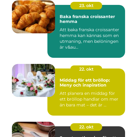
23. okt
Baka franska croissanter
hemma
Att baka franska croissanter
hemma kan kännas som en
utmaning, men belöningen
är v&au...
22. okt
Middag för ett bröllop:
Meny och inspiration
Att planera en middag för
ett bröllop handlar om mer
än bara mat – det är ...
22. okt