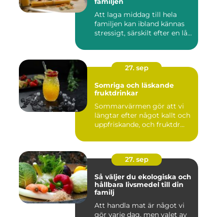
familjen
Att laga middag till hela
familjen kan ibland kännas
stressigt, särskilt efter en lå...
27. sep
Somriga och läskande
fruktdrinkar
Sommarvärmen gör att vi
längtar efter något kallt och
uppfriskande, och fruktdr...
27. sep
Så väljer du ekologiska och
hållbara livsmedel till din
familj
Att handla mat är något vi
gör varje dag, men valet av