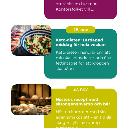
omtänksam husman.
Kontorsfolket vill ...
28. nov
Keto-dieten: Lättlagad
middag för hela veckan
Keto-dieten handlar om att
minska kolhydrater och öka
fettintaget för att kroppen
ska b&ou...
27. nov
Höstens recept med
säsongens svamp och bär
Hösten kommer med sin
egen smakpalett – en tid då
skogen fylls av svamp,