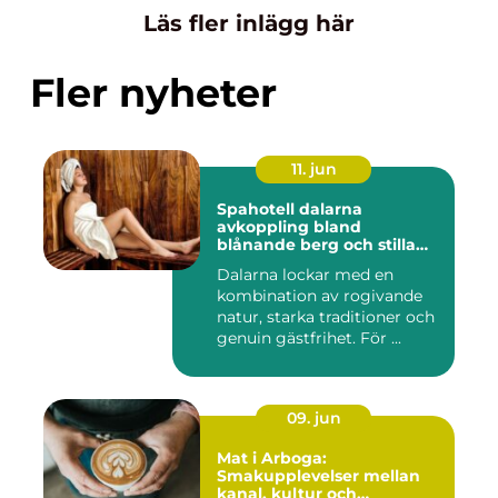
Läs fler inlägg här
Fler nyheter
11. jun
Spahotell dalarna
avkoppling bland
blånande berg och stilla
vatten
Dalarna lockar med en
kombination av rogivande
natur, starka traditioner och
genuin gästfrihet. För ...
09. jun
Mat i Arboga:
Smakupplevelser mellan
kanal, kultur och