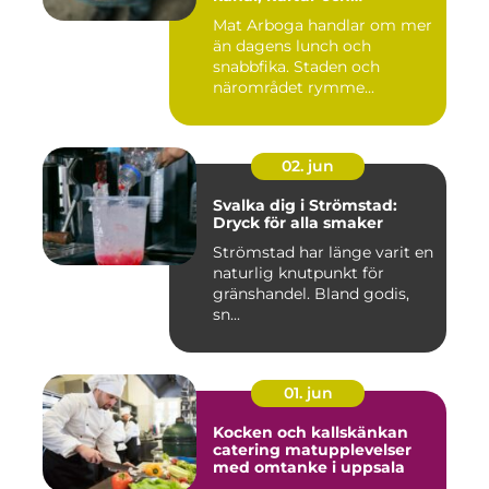
småstadscharm
Mat Arboga handlar om mer
än dagens lunch och
snabbfika. Staden och
närområdet rymme...
02. jun
Svalka dig i Strömstad:
Dryck för alla smaker
Strömstad har länge varit en
naturlig knutpunkt för
gränshandel. Bland godis,
sn...
01. jun
Kocken och kallskänkan
catering matupplevelser
med omtanke i uppsala