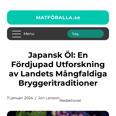
MATFÖRALLA.
se
Menu
Japansk Öl: En
Fördjupad Utforskning
av Landets Mångfaldiga
Bryggeritraditioner
11 januari 2024
Jon Larsson
Redaktionel