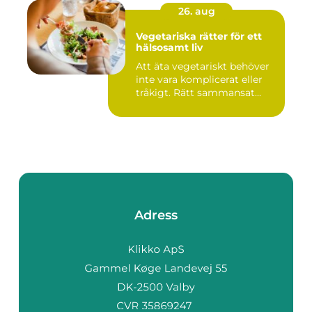
26. aug
Vegetariska rätter för ett
hälsosamt liv
Att äta vegetariskt behöver
inte vara komplicerat eller
tråkigt. Rätt sammansat...
Adress