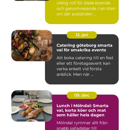
viktig roll för både boende
och genomresande. I en liten
ort där avstånden ...
12. jan
Catering göteborg smarta
val för smakrika events
Att boka catering till en fest
eller ett företagsevent kan
verka enkelt vid första
anblick. Men när ...
09. dec
Lunch i Mölndal: Smarta
val, korta köer och mat
som håller hela dagen
Mölndal rymmer allt från
snabb salladsbar till