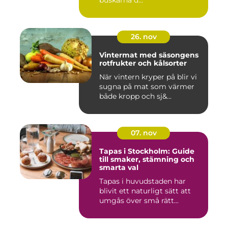
buskarna d...
26. nov
Vintermat med säsongens
rotfrukter och kålsorter
När vintern kryper på blir vi
sugna på mat som värmer
både kropp och sj&...
07. nov
Tapas i Stockholm: Guide
till smaker, stämning och
smarta val
Tapas i huvudstaden har
blivit ett naturligt sätt att
umgås över små rätt...