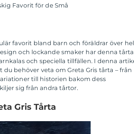
skig Favorit för de Små
ulär favorit bland barn och föräldrar över he
 design och lockande smaker har denna tårta
rnkalas och speciella tillfällen. I denna artik
t du behöver veta om Greta Gris tårta – från
ariationer till historien bakom dess
ljer sig från andra tårtor.
ta Gris Tårta