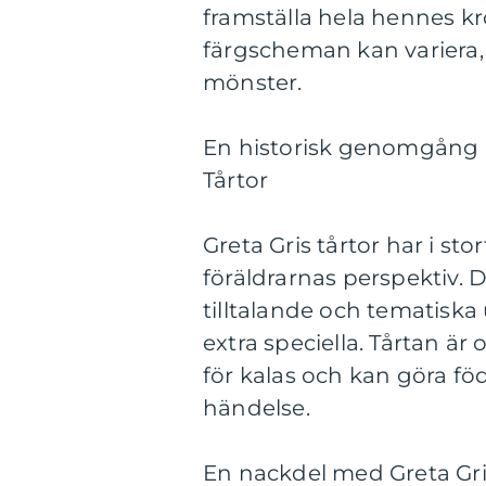
framställa hela hennes kr
färgscheman kan variera, f
mönster.
En historisk genomgång a
Tårtor
Greta Gris tårtor har i sto
föräldrarnas perspektiv. 
tilltalande och tematisk
extra speciella. Tårtan ä
för kalas och kan göra fö
händelse.
En nackdel med Greta Gris