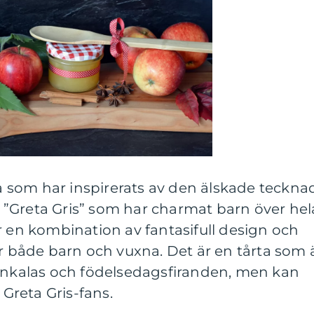
rta som har inspirerats av den älskade teckna
”Greta Gris” som har charmat barn över hel
r en kombination av fantasifull design och
ar både barn och vuxna. Det är en tårta som 
arnkalas och födelsedagsfiranden, men kan
 Greta Gris-fans.