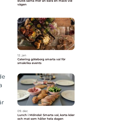
Butik särna mer än bara en mack vid
vägen
12. jan
Catering göteborg smarta val för
smakrika events
de
a
är
09. dec
Lunch i Mölndal: Smarta val, korta köer
och mat som håller hela dagen