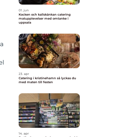
01. jun
Kocken och kallskänkan catering
matupplevelser med omtanke i
uppsala
la
el
23. apr
Catering i kristinehamn så lyckas du
med maten till festen
14. apr