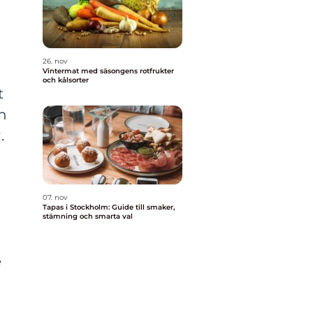
26. nov
Vintermat med säsongens rotfrukter
och kålsorter
t
en
.
07. nov
Tapas i Stockholm: Guide till smaker,
stämning och smarta val
e