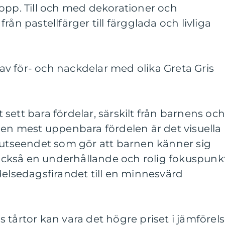
opp. Till och med dekorationer och
rån pastellfärger till färgglada och livliga
v för- och nackdelar med olika Greta Gris
rt sett bara fördelar, särskilt från barnens oc
Den mest uppenbara fördelen är det visuella
a utseendet som gör att barnen känner sig
r också en underhållande och rolig fokuspunk
delsedagsfirandet till en minnesvärd
 tårtor kan vara det högre priset i jämförel