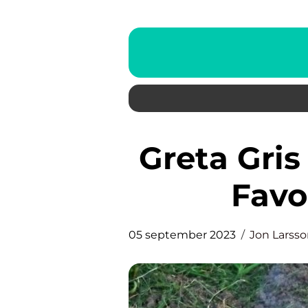
Greta Gris Tårta – En Smaskig
Favo
05 september 2023
Jon Larss