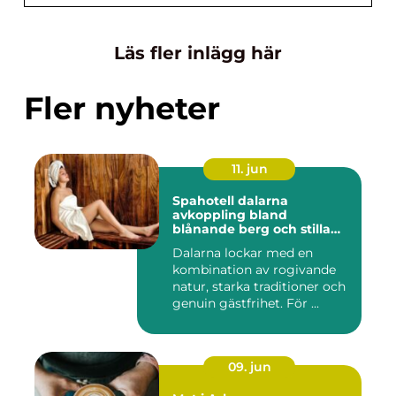
Läs fler inlägg här
Fler nyheter
11. jun
Spahotell dalarna
avkoppling bland
blånande berg och stilla
vatten
Dalarna lockar med en
kombination av rogivande
natur, starka traditioner och
genuin gästfrihet. För ...
09. jun