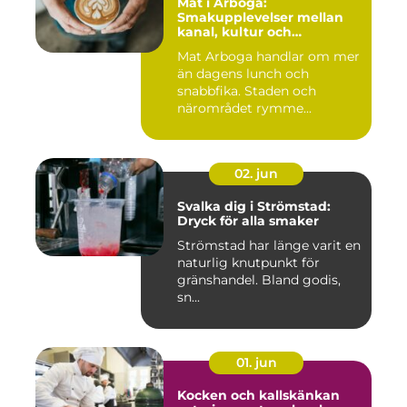
Mat i Arboga:
Smakupplevelser mellan
kanal, kultur och
småstadscharm
Mat Arboga handlar om mer
än dagens lunch och
snabbfika. Staden och
närområdet rymme...
02. jun
Svalka dig i Strömstad:
Dryck för alla smaker
Strömstad har länge varit en
naturlig knutpunkt för
gränshandel. Bland godis,
sn...
01. jun
Kocken och kallskänkan