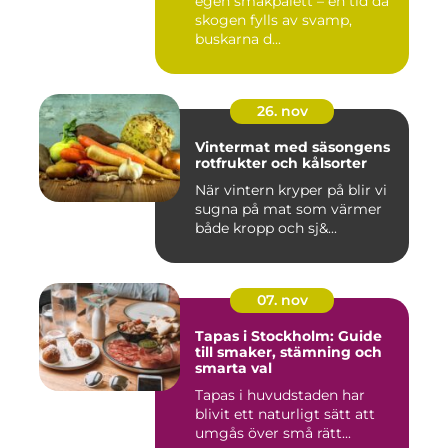
egen smakpalett – en tid då
skogen fylls av svamp,
buskarna d...
26. nov
Vintermat med säsongens
rotfrukter och kålsorter
När vintern kryper på blir vi
sugna på mat som värmer
både kropp och sj&...
07. nov
Tapas i Stockholm: Guide
till smaker, stämning och
smarta val
Tapas i huvudstaden har
blivit ett naturligt sätt att
umgås över små rätt...