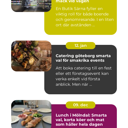
mack vid vägen
En Butik Särna fyller en
viktig roll för både boende
och genomresande. I en liten
ort där avstånden ...
12. jan
Catering göteborg smarta
val för smakrika events
Att boka catering till en fest
eller ett företagsevent kan
verka enkelt vid första
anblick. Men när ...
09. dec
Lunch i Mölndal: Smarta
val, korta köer och mat
som håller hela dagen