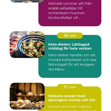
Mölndal rymmer allt från
snabb salladsbar till
omtänksam husman.
Kontorsfolket vill ...
28. nov
Keto-dieten: Lättlagad
middag för hela veckan
Keto-dieten handlar om att
minska kolhydrater och öka
fettintaget för att kroppen
ska b&ou...
27. nov
Höstens recept med
säsongens svamp och bär
Hösten kommer med sin