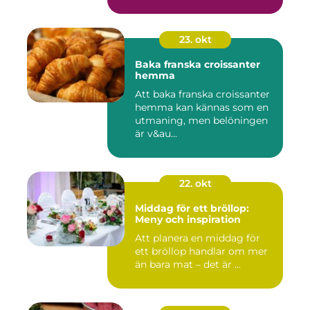
23. okt
Baka franska croissanter
hemma
Att baka franska croissanter
hemma kan kännas som en
utmaning, men belöningen
är v&au...
22. okt
Middag för ett bröllop:
Meny och inspiration
Att planera en middag för
ett bröllop handlar om mer
än bara mat – det är ...