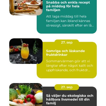
Snabba och enkla recept
på middag för hela
familjen
Att laga middag till hela
familjen kan ibland kännas
stressigt, särskilt efter en lå...
27. sep
Somriga och läskande
fruktdrinkar
Sommarvärmen gör att vi
längtar efter något kallt och
uppfriskande, och fruktdr...
27. sep
Så väljer du ekologiska och
hållbara livsmedel till din
familj