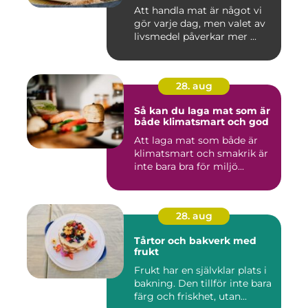
Att handla mat är något vi
gör varje dag, men valet av
livsmedel påverkar mer ...
28. aug
Så kan du laga mat som är
både klimatsmart och god
Att laga mat som både är
klimatsmart och smakrik är
inte bara bra för miljö...
28. aug
Tårtor och bakverk med
frukt
Frukt har en självklar plats i
bakning. Den tillför inte bara
färg och friskhet, utan...