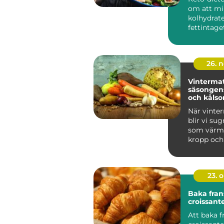
om att mi
kolhydrat
fettintaget
kroppen sk
26. 
Vinterma
säsongens
och kålso
När vinter
blir vi su
som värm
kropp och s
23. 
Baka fran
croissan
Att baka f