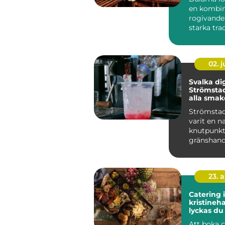
en kombin
rogivande
starka tra
genuin gäs
...
02. 
Svalka dig
Strömstad
alla smak
Strömstad
varit en n
knutpunkt
gränshand
godis, sn...
23. 
Catering i
kristineha
lyckas d
maten till
Att boka 