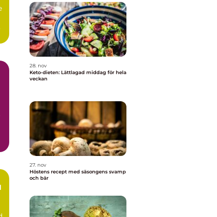
e
28. nov
Keto-dieten: Lättlagad middag för hela
veckan
r
27. nov
Höstens recept med säsongens svamp
och bär
d
d