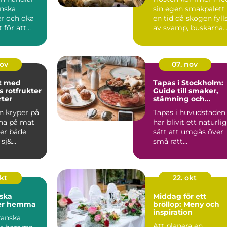
nska
sin egen smakpalett 
er och öka
en tid då skogen fyll
 för att
av svamp, buskarna
a b&ou...
d...
nov
07. nov
t med
Tapas i Stockholm:
 rotfrukter
Guide till smaker,
rter
stämning och
smarta val
n kryper på
Tapas i huvudstaden
gna på mat
har blivit ett naturlig
er både
sätt att umgås över
j&...
små rätt...
okt
22. okt
ska
Middag för ett
ter hemma
bröllop: Meny och
inspiration
ranska
Att planera en