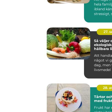
hela famil
ibland kä
stressigt, 
en lå...
27. 
Så väljer 
ekologisk
hållbara 
till din fa
Att handl
något vi g
dag, men 
livsmedel
mer ...
28. 
Tårtor oc
med fruk
Frukt har 