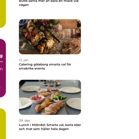
Butik särna mer än bara en mack vid
vägen
.
ng
d
12. jan
Catering göteborg smarta val för
em
smakrika events
.
09. dec
Lunch i Mölndal: Smarta val, korta köer
och mat som håller hela dagen