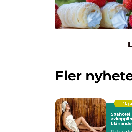
L
Fler nyhet
11. j
Spahotell
avkoppli
blånande
stilla vat
Dalarna l