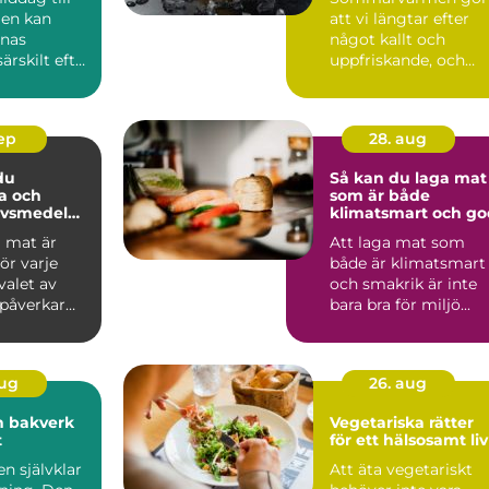
jen kan
att vi längtar efter
nnas
något kallt och
särskilt efter
uppfriskande, och
fruktdr...
sep
28. aug
du
Så kan du laga mat
a och
som är både
livsmedel
klimatsmart och go
milj
a mat är
Att laga mat som
ör varje
både är klimatsmart
valet av
och smakrik är inte
 påverkar
bara bra för miljö...
aug
26. aug
h bakverk
Vegetariska rätter
t
för ett hälsosamt liv
en självklar
Att äta vegetariskt