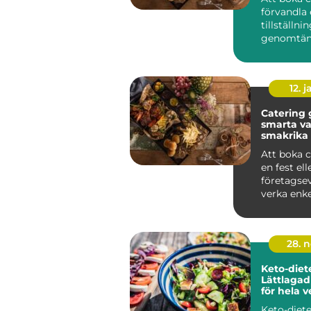
förvandla 
tillställnin
genomtän
minnesvä
upplevelse.
12. j
Catering
smarta va
smakrika
Att boka c
en fest ell
företagse
verka enke
anblick. Me
28. 
Keto-diet
Lättlaga
för hela 
Keto-diet