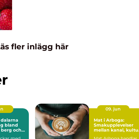
äs fler inlägg här
er
un
09. jun
 dalarna
Mat i Arboga:
ng bland
Smakupplevelser
 berg och
mellan kanal, kultu
ten
och småstadschar
ockar med
Mat Arboga handlar