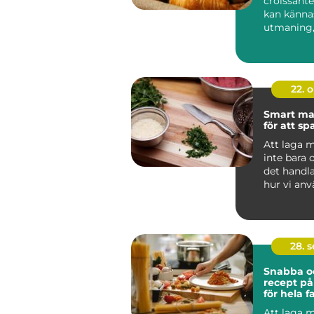
croissan
kan känna
utmaning
belöningen
22. 
Smart ma
för att s
Att laga 
inte bara
det handl
hur vi an
v&ari...
28. 
Snabba o
recept p
för hela f
Att laga m