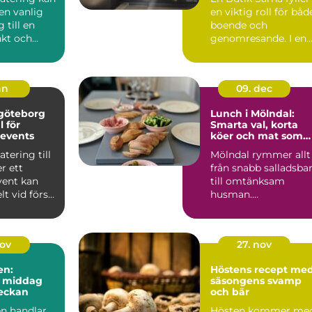
en vanlig
en viktig roll för båd
g till en
boende och
kt och
genomresande. I en
rd
liten ort där
..
avstånden ...
an
09. dec
 göteborg
Lunch i Mölndal:
l för
Smarta val, korta
 events
köer och mat som
håller hela dagen
atering till
Mölndal rymmer allt
er ett
från snabb salladsba
vent kan
till omtänksam
lt vid första
husman.
n när ...
Kontorsfolket vill ...
nov
27. nov
en:
Höstens recept me
d middag
säsongens svamp
veckan
och bär
en handlar
Hösten kommer me