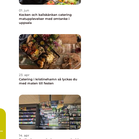
01. jun
Kocken och kallskänkan catering
matupplevelser med omtanke i
uppsala
23. apr
Catering i kristinehamn så lyckas du
med maten till festen
r
m
14. apr