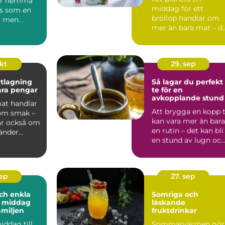
ter hemma
middag för ett
s som en
bröllop handlar om
, men
mer än bara mat – d
 är v&au...
är ...
okt
29. sep
tlagning
Så lagar du perfekt
para pengar
te för en
avkopplande stund
mat handlar
Att brygga en kopp 
 om smak –
kan vara mer än bara
ar också om
en rutin – det kan bli
vänder
en stund av lugn oc
av...
sep
27. sep
ch enkla
Somriga och
å middag
läskande
amiljen
fruktdrinkar
iddag till
Sommarvärmen gör