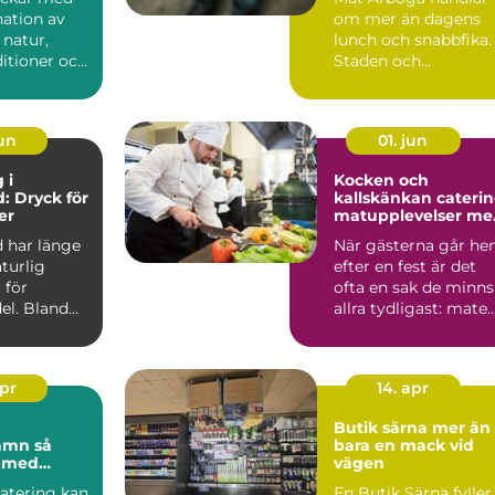
ation av
om mer än dagens
 natur,
lunch och snabbfika.
ditioner och
Staden och
tfrihet. För
närområdet rymme..
jun
01. jun
 i
Kocken och
: Dryck för
kallskänkan cateri
er
matupplevelser me
omtanke i uppsala
 har länge
När gästerna går h
aturlig
efter en fest är det
 för
ofta en sak de minns
el. Bland
allra tydligast: maten
Smakerna, dof...
apr
14. apr
Butik särna mer än
mn så
bara en mack vid
u med
vägen
 festen
catering kan
En Butik Särna fyller