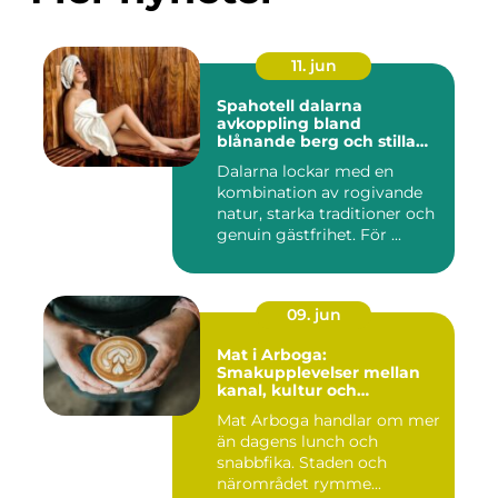
11. jun
Spahotell dalarna
avkoppling bland
blånande berg och stilla
vatten
Dalarna lockar med en
kombination av rogivande
natur, starka traditioner och
genuin gästfrihet. För ...
09. jun
Mat i Arboga:
Smakupplevelser mellan
kanal, kultur och
småstadscharm
Mat Arboga handlar om mer
än dagens lunch och
snabbfika. Staden och
närområdet rymme...