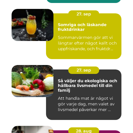
27. sep
Somriga och läskande
fruktdrinkar
Sommarvärmen gör att vi
längtar efter något kallt och
uppfriskande, och fruktdr...
27. sep
Så väljer du ekologiska och
hållbara livsmedel till din
familj
Att handla mat är något vi
gör varje dag, men valet av
livsmedel påverkar mer ...
28. aug