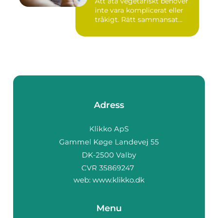
Att äta vegetariskt behöver
inte vara komplicerat eller
tråkigt. Rätt sammansat...
Adress
web:
www.klikko.dk
Menu