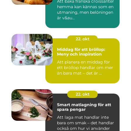
Att baka franska croissanter
hemma kan kännas som en
utmaning, men belöningen
är v&au...
22. okt
Middag för ett bröllop:
Meny och inspiration
Att planera en middag för
ett bröllop handlar om mer
än bara mat – det är ...
22. okt
Smart matlagning för att
spara pengar
Att laga mat handlar inte
bara om smak – det handlar
också om hur vi använder