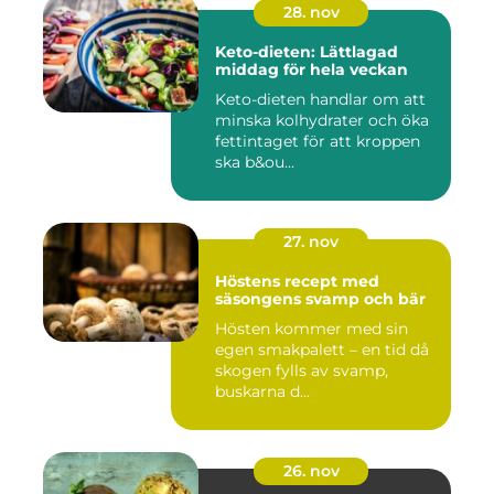
28. nov
Keto-dieten: Lättlagad
middag för hela veckan
Keto-dieten handlar om att
minska kolhydrater och öka
fettintaget för att kroppen
ska b&ou...
27. nov
Höstens recept med
säsongens svamp och bär
Hösten kommer med sin
egen smakpalett – en tid då
skogen fylls av svamp,
buskarna d...
26. nov