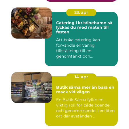
23. apr
Catering i kristinehamn så
lyckas du med maten till
festen
Att boka catering kan
förvandla en vanlig
tillställning till en
genomtänkt och
minnesvärd upplevelse...
14. apr
Butik särna mer än bara en
mack vid vägen
En Butik Särna fyller en
viktig roll för både boende
och genomresande. I en liten
ort där avstånden ...