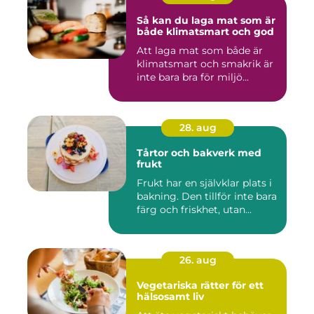
Så kan du laga mat som är
både klimatsmart och god
Att laga mat som både är
klimatsmart och smakrik är
inte bara bra för miljö...
28. aug
Tårtor och bakverk med
frukt
Frukt har en självklar plats i
bakning. Den tillför inte bara
färg och friskhet, utan...
26. aug
Vegetariska rätter för ett
hälsosamt liv