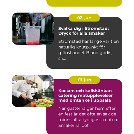
02. jun
Svalka dig i Strömstad:
Dryck för alla smaker
Strömstad har länge varit en
naturlig knutpunkt för
gränshandel. Bland godis,
sn...
01. jun
Kocken och kallskänkan
catering matupplevelser
med omtanke i uppsala
När gästerna går hem efter
en fest är det ofta en sak de
minns allra tydligast: maten.
Smakerna, dof...